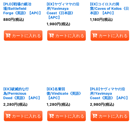
[PLD]戦場の鍛冶
[EX]ヤヴィマヤの沿
[EX]コイロスの洞
場/Battlefield
岸/Yavimaya
窟/Caves of Koilos《日
Forge《英語》【APC】
Coast《日本語》
本語》【APC】
【APC】
880
円
(税込)
1,180
円
(税込)
1,980
円
(税込)
カートに入れる
カートに入れる
カートに入れる
[EX]破滅的な行
[EX]名誉回
[PLD]ヤヴィマヤの沿
為/Pernicious
復/Vindicate《英語》
岸/Yavimaya
Deed《英語》【APC】
【APC】
Coast《英語》【APC】
2,280
円
(税込)
1,280
円
(税込)
2,980
円
(税込)
カートに入れる
カートに入れる
カートに入れる