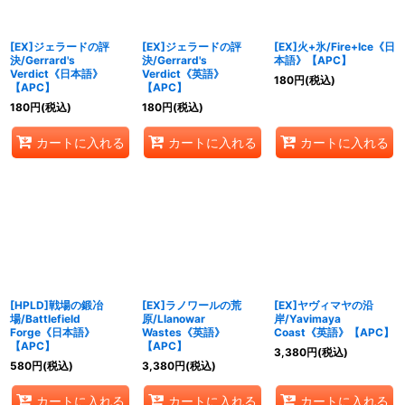
絞り込む
[EX]ジェラードの評
[EX]ジェラードの評
[EX]火+氷/Fire+Ice《日
決/Gerrard's
決/Gerrard's
本語》【APC】
Verdict《日本語》
Verdict《英語》
180
円
(税込)
【APC】
【APC】
180
円
(税込)
180
円
(税込)
カートに入れる
カートに入れる
カートに入れる
[HPLD]戦場の鍛冶
[EX]ラノワールの荒
[EX]ヤヴィマヤの沿
場/Battlefield
原/Llanowar
岸/Yavimaya
Forge《日本語》
Wastes《英語》
Coast《英語》【APC】
【APC】
【APC】
3,380
円
(税込)
580
円
(税込)
3,380
円
(税込)
カートに入れる
カートに入れる
カートに入れる