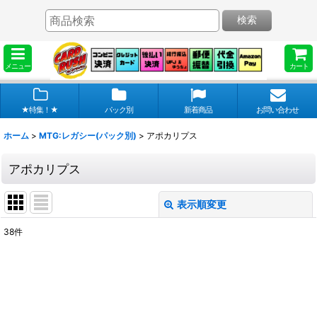
検索
メニュー
カート
★特集！★
パック別
新着商品
お問い合わせ
ホーム
>
MTG:レガシー(パック別)
>
アポカリプス
アポカリプス
表示順変更
閉じる
38
件
表示数
:
在庫あり
並び順
: