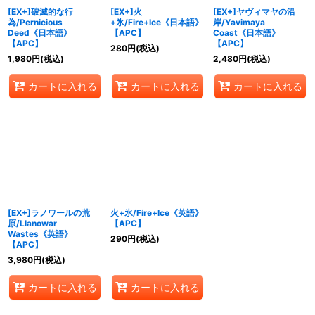
[EX+]破滅的な行
[EX+]火
[EX+]ヤヴィマヤの沿
為/Pernicious
+氷/Fire+Ice《日本語》
岸/Yavimaya
Deed《日本語》
【APC】
Coast《日本語》
【APC】
【APC】
280
円
(税込)
1,980
円
(税込)
2,480
円
(税込)
カートに入れる
カートに入れる
カートに入れる
[EX+]ラノワールの荒
火+氷/Fire+Ice《英語》
原/Llanowar
【APC】
Wastes《英語》
290
円
(税込)
【APC】
3,980
円
(税込)
カートに入れる
カートに入れる