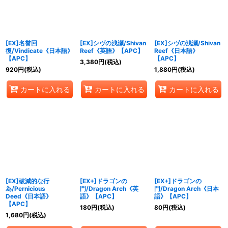
[EX]名誉回
[EX]シヴの浅瀬/Shivan
[EX]シヴの浅瀬/Shivan
復/Vindicate《日本語》
Reef《英語》【APC】
Reef《日本語》
【APC】
【APC】
3,380
円
(税込)
920
円
(税込)
1,880
円
(税込)
カートに入れる
カートに入れる
カートに入れる
[EX]破滅的な行
[EX+]ドラゴンの
[EX+]ドラゴンの
為/Pernicious
門/Dragon Arch《英
門/Dragon Arch《日本
Deed《日本語》
語》【APC】
語》【APC】
【APC】
180
円
(税込)
80
円
(税込)
1,680
円
(税込)