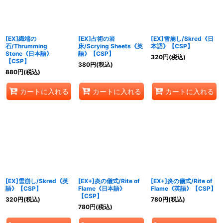
[EX]織端の
[EX]占術の岩
[EX]雪崩し/Skred《日
石/Thrumming
床/Scrying Sheets《英
本語》【CSP】
Stone《日本語》
語》【CSP】
320
円
(税込)
【CSP】
380
円
(税込)
880
円
(税込)
カートに入れる
カートに入れる
カートに入れる
[EX]雪崩し/Skred《英
[EX+]炎の儀式/Rite of
[EX+]炎の儀式/Rite of
語》【CSP】
Flame《日本語》
Flame《英語》【CSP】
【CSP】
320
円
(税込)
780
円
(税込)
780
円
(税込)