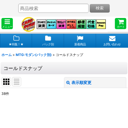
検索
メニュー
カート
★特集！★
パック別
新着商品
お問い合わせ
ホーム
>
MTG:モダン(パック別)
>
コールドスナップ
コールドスナップ
表示順変更
閉じる
38
件
表示数
:
在庫あり
並び順
: