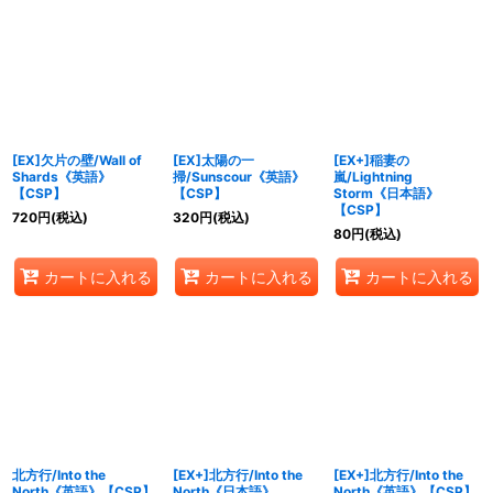
[EX]欠片の壁/Wall of
[EX]太陽の一
[EX+]稲妻の
Shards《英語》
掃/Sunscour《英語》
嵐/Lightning
【CSP】
【CSP】
Storm《日本語》
【CSP】
720
円
(税込)
320
円
(税込)
80
円
(税込)
カートに入れる
カートに入れる
カートに入れる
北方行/Into the
[EX+]北方行/Into the
[EX+]北方行/Into the
North《英語》【CSP】
North《日本語》
North《英語》【CSP】