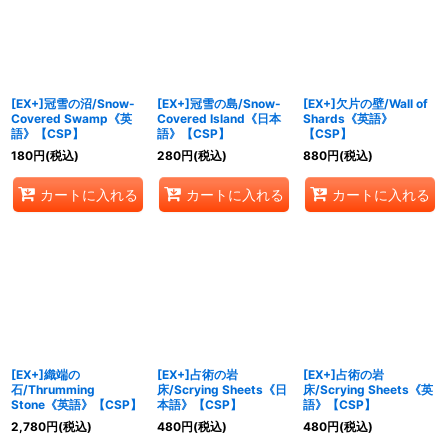
[EX+]冠雪の沼/Snow-
[EX+]冠雪の島/Snow-
[EX+]欠片の壁/Wall of
Covered Swamp《英
Covered Island《日本
Shards《英語》
語》【CSP】
語》【CSP】
【CSP】
180
円
(税込)
280
円
(税込)
880
円
(税込)
カートに入れる
カートに入れる
カートに入れる
[EX+]織端の
[EX+]占術の岩
[EX+]占術の岩
石/Thrumming
床/Scrying Sheets《日
床/Scrying Sheets《英
Stone《英語》【CSP】
本語》【CSP】
語》【CSP】
2,780
円
(税込)
480
円
(税込)
480
円
(税込)