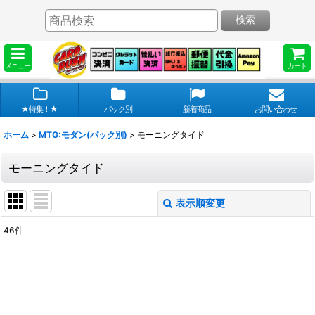
検索
メニュー
カート
★特集！★
パック別
新着商品
お問い合わせ
ホーム
>
MTG:モダン(パック別)
>
モーニングタイド
モーニングタイド
表示順変更
閉じる
46
件
表示数
:
在庫あり
並び順
: