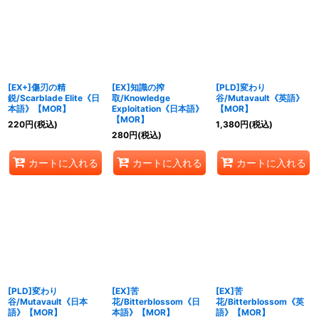
[EX+]傷刃の精
[EX]知識の搾
[PLD]変わり
鋭/Scarblade Elite《日
取/Knowledge
谷/Mutavault《英語》
本語》【MOR】
Exploitation《日本語》
【MOR】
【MOR】
220
円
(税込)
1,380
円
(税込)
280
円
(税込)
カートに入れる
カートに入れる
カートに入れる
[PLD]変わり
[EX]苦
[EX]苦
谷/Mutavault《日本
花/Bitterblossom《日
花/Bitterblossom《英
語》【MOR】
本語》【MOR】
語》【MOR】