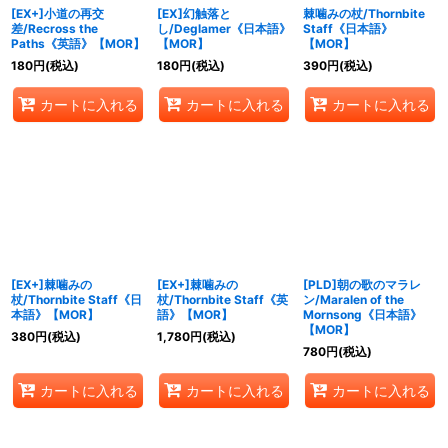
[EX+]小道の再交
[EX]幻触落と
棘噛みの杖/Thornbite
差/Recross the
し/Deglamer《日本語》
Staff《日本語》
Paths《英語》【MOR】
【MOR】
【MOR】
180
円
(税込)
180
円
(税込)
390
円
(税込)
カートに入れる
カートに入れる
カートに入れる
[EX+]棘噛みの
[EX+]棘噛みの
[PLD]朝の歌のマラレ
杖/Thornbite Staff《日
杖/Thornbite Staff《英
ン/Maralen of the
本語》【MOR】
語》【MOR】
Mornsong《日本語》
【MOR】
380
円
(税込)
1,780
円
(税込)
780
円
(税込)
カートに入れる
カートに入れる
カートに入れる