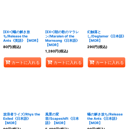
[EX+]蟻の解き放
[EX+]朝の歌のマラレ
幻触落と
ち/Release the
ン/Maralen of the
し/Deglamer《日本語》
Ants《英語》【MOR】
Mornsong《日本語》
【MOR】
【MOR】
80
円
(税込)
290
円
(税込)
1,280
円
(税込)
カートに入れる
カートに入れる
カートに入れる
放浪者ライズ/Rhys the
風景の変
蟻の解き放ち/Release
Exiled《日本語》
容/Scapeshift《日本
the Ants《日本語》
【MOR】
語》【MOR】
【MOR】