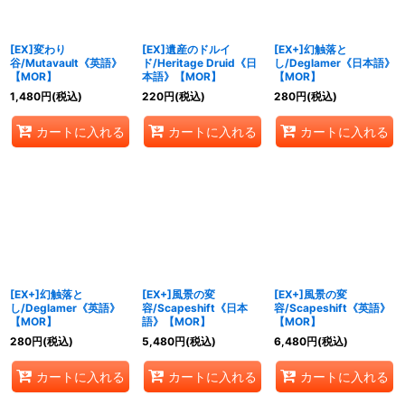
[EX]変わり
[EX]遺産のドルイ
[EX+]幻触落と
谷/Mutavault《英語》
ド/Heritage Druid《日
し/Deglamer《日本語》
【MOR】
本語》【MOR】
【MOR】
1,480
円
(税込)
220
円
(税込)
280
円
(税込)
カートに入れる
カートに入れる
カートに入れる
[EX+]幻触落と
[EX+]風景の変
[EX+]風景の変
し/Deglamer《英語》
容/Scapeshift《日本
容/Scapeshift《英語》
【MOR】
語》【MOR】
【MOR】
280
円
(税込)
5,480
円
(税込)
6,480
円
(税込)
カートに入れる
カートに入れる
カートに入れる