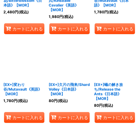
花/Bitterblossom《日
兵/Kinsbaile
谷/Mutavault《日本
本語》【MOR】
Cavalier《英語》
語》【MOR】
【MOR】
2,480
円
(税込)
1,780
円
(税込)
1,980
円
(税込)
カートに入れる
カートに入れる
カートに入れる
[EX+]変わり
[EX+]欠片の飛来/Shard
[EX+]蟻の解き放
谷/Mutavault《英語》
Volley《日本語》
ち/Release the
【MOR】
【MOR】
Ants《日本語》
【MOR】
1,780
円
(税込)
80
円
(税込)
80
円
(税込)
カートに入れる
カートに入れる
カートに入れる