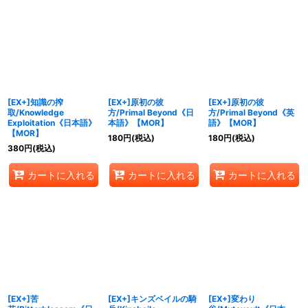
[EX+]知識の搾
[EX+]原初の彼
[EX+]原初の彼
取/Knowledge
方/Primal Beyond《日
方/Primal Beyond《英
Exploitation《日本語》
本語》【MOR】
語》【MOR】
【MOR】
180
円
(税込)
180
円
(税込)
380
円
(税込)
カートに入れる
カートに入れる
カートに入れる
[EX+]苦
[EX+]キンズベイルの騎
[EX+]変わり