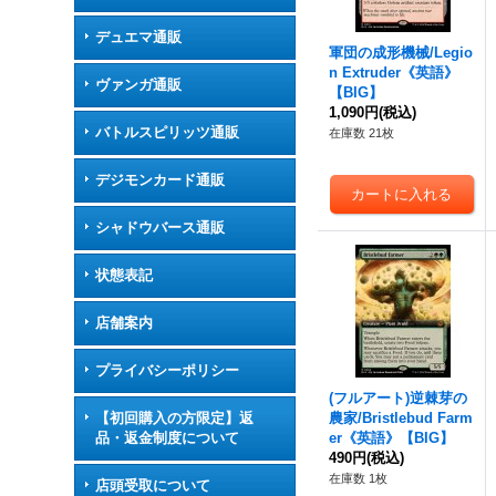
デュエマ通販
軍団の成形機械/Legio
n Extruder《英語》
ヴァンガ通販
【BIG】
1,090円
(税込)
バトルスピリッツ通販
在庫数 21枚
デジモンカード通販
シャドウバース通販
状態表記
店舗案内
プライバシーポリシー
(フルアート)逆棘芽の
【初回購入の方限定】返
農家/Bristlebud Farm
品・返金制度について
er《英語》【BIG】
490円
(税込)
在庫数 1枚
店頭受取について