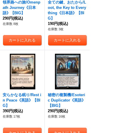
領界路への旅/Omenp
全ての鍵、おたから/L
ath Journey《日本
oot, the Key to Every
語》【BIG】
thing《日本語》【BI
290円
(税込)
G】
190円
(税込)
在庫数 8枚
在庫数 3枚
安らかなる眠り/Rest i
秘密の複製機/Esoteri
n Peace《英語》【BI
c Duplicator《英語》
G】
【BIG】
390円
(税込)
290円
(税込)
在庫数 17枚
在庫数 16枚