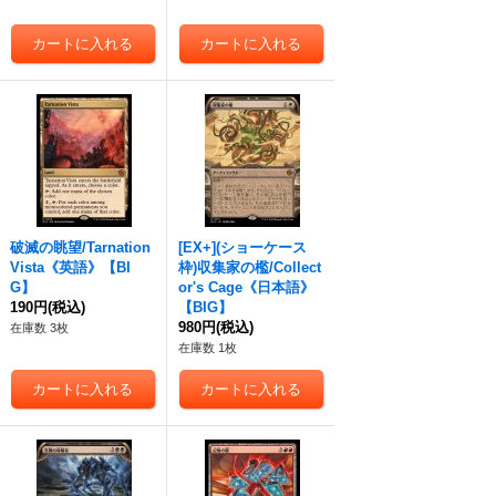
破滅の眺望/Tarnation
[EX+](ショーケース
Vista《英語》【BI
枠)収集家の檻/Collect
G】
or's Cage《日本語》
190円
(税込)
【BIG】
980円
(税込)
在庫数 3枚
在庫数 1枚