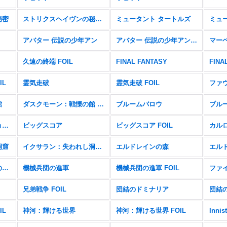
秘密
ストリクスヘイヴンの秘密 FOIL
ミュータント タートルズ
アバター 伝説の少年アン
アバター 伝説の少年アン FOIL
マー
久遠の終端 FOIL
FINAL FANTASY
FINA
IL
霊気走破
霊気走破 FOIL
ファ
館
ダスクモーン：戦慄の館 FOIL
ブルームバロウ
ブルー
サンダー・ジャンクションの無法者 FOIL
ビッグスコア
ビッグスコア FOIL
カル
洞窟
イクサラン：失われし洞窟 FOIL
エルドレインの森
エルド
機械兵団の進軍：決戦の後に FOIL
機械兵団の進軍
機械兵団の進軍 FOIL
兄弟戦争 FOIL
団結のドミナリア
団結の
IL
神河：輝ける世界
神河：輝ける世界 FOIL
Innis