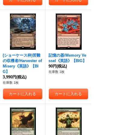
(ショーケース枠)苦難
記憶の器/Memory Ve
の収穫者/Harvester of
ssel《英語》【BIG】
Misery《英語》【BI
90円
(税込)
G】
在庫数 1枚
3,990円
(税込)
在庫数 1枚