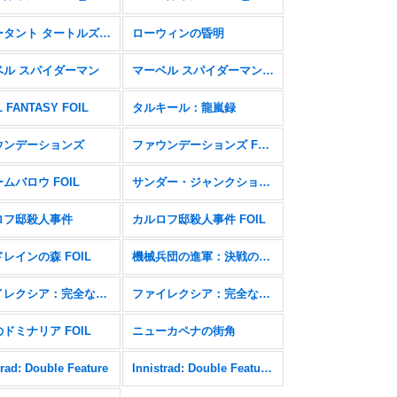
ミュータント タートルズ FOIL
ローウィンの昏明
ベル スパイダーマン
マーベル スパイダーマン FOIL
L FANTASY FOIL
タルキール：龍嵐録
ウンデーションズ
ファウンデーションズ FOIL
ムバロウ FOIL
サンダー・ジャンクションの無法者
ロフ邸殺人事件
カルロフ邸殺人事件 FOIL
レインの森 FOIL
機械兵団の進軍：決戦の後に
ファイレクシア：完全なる統一
ファイレクシア：完全なる統一 FOIL
ドミナリア FOIL
ニューカペナの街角
trad: Double Feature
Innistrad: Double Feature FOIL