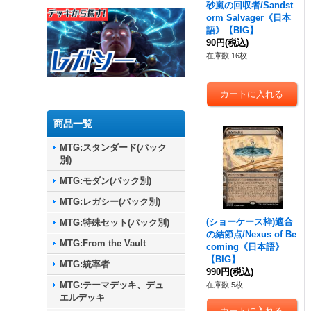
砂嵐の回収者/Sandst
orm Salvager《日本
語》【BIG】
90円
(税込)
在庫数 16枚
商品一覧
MTG:スタンダード(パック
別)
MTG:モダン(パック別)
MTG:レガシー(パック別)
(ショーケース枠)適合
MTG:特殊セット(パック別)
の結節点/Nexus of Be
MTG:From the Vault
coming《日本語》
【BIG】
MTG:統率者
990円
(税込)
MTG:テーマデッキ、デュ
在庫数 5枚
エルデッキ