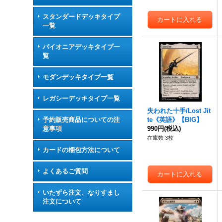
スタンダードデッキタイプ
一覧
パイオニアデッキタイプ一
覧
モダンデッキタイプ一覧
レガシーデッキタイプ一覧
失われた十手/Lost Jit
予約販売商品についての注
te《英語》【BIG】
意事項
990円
(税込)
在庫数 3枚
カードの梱包方法について
よくあるご質問
いたずら注文、なりすまし
注文について