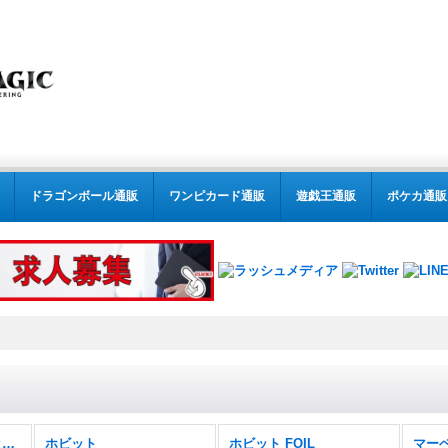
ドラゴンボール通販
ワンピカード通販
遊戯王通販
ポケカ通販
MTG:スタンダード(パック別) (全商品)
ホビット
ホビット FOIL