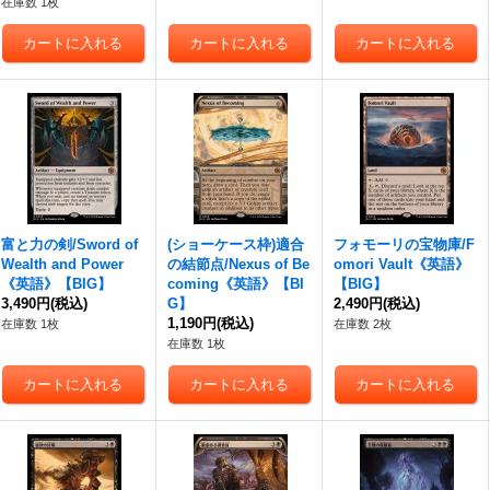
在庫数 1枚
富と力の剣/Sword of
(ショーケース枠)適合
フォモーリの宝物庫/F
Wealth and Power
の結節点/Nexus of Be
omori Vault《英語》
《英語》【BIG】
coming《英語》【BI
【BIG】
3,490円
(税込)
G】
2,490円
(税込)
1,190円
(税込)
在庫数 1枚
在庫数 2枚
在庫数 1枚