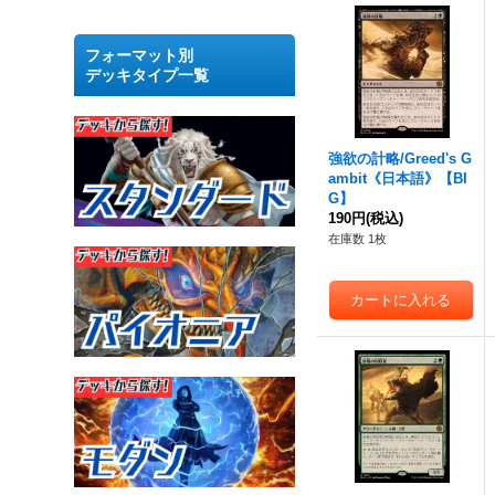
フォーマット別
デッキタイプ一覧
強欲の計略/Greed's G
ambit《日本語》【BI
G】
190円
(税込)
在庫数 1枚