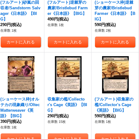
(フルアート)砂嵐の回
(フルアート)逆棘芽の
(ショーケース枠)逆棘
収者/Sandstorm Salv
農家/Bristlebud Farm
芽の農家/Bristlebud
ager《日本語》【BI
er《日本語》【BIG】
Farmer《日本語》【B
G】
490円
(税込)
IG】
290円
(税込)
590円
(税込)
在庫数 1枚
在庫数 1枚
在庫数 2枚
(ショーケース枠)オル
収集家の檻/Collecto
(フルアート)収集家の
テカの現象織り/Oltec
r's Cage《英語》【BI
檻/Collector's Cage
Matterweaver《英
G】
《英語》【BIG】
語》【BIG】
290円
(税込)
590円
(税込)
390円
(税込)
在庫数 15枚
在庫数 1枚
在庫数 1枚