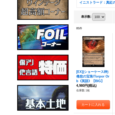
表示数
:
85
件
[EX](ショーケース枠)
倦怠の宝珠/Torpor Or
b《英語》【BIG】
4,980円
(税込)
在庫数 1枚