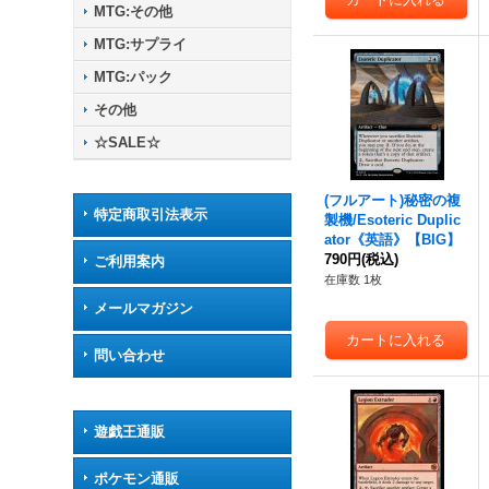
MTG:その他
MTG:サプライ
MTG:パック
その他
☆SALE☆
(フルアート)秘密の複
特定商取引法表示
製機/Esoteric Duplic
ator《英語》【BIG】
790円
(税込)
ご利用案内
在庫数 1枚
メールマガジン
問い合わせ
遊戯王通販
ポケモン通販