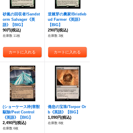
砂嵐の回収者/Sandst
逆棘芽の農家/Bristleb
orm Salvager《英
ud Farmer《英語》
語》【BIG】
【BIG】
90円
(税込)
290円
(税込)
在庫数 11枚
在庫数 3枚
(ショーケース枠)害獣
倦怠の宝珠/Torpor Or
駆除/Pest Control
b《英語》【BIG】
《英語》【BIG】
1,090円
(税込)
2,490円
(税込)
在庫数 8枚
在庫数 6枚