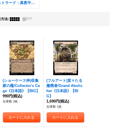
イニストラード：真夜中の狩り FOIL
示方法
:
(ショーケース枠)収集
(フルアート)堂々たる
家の檻/Collector's Ca
撤廃者/Grand Abolis
ge《日本語》【BIG】
her《日本語》【BI
990円
(税込)
G】
1,690円
(税込)
在庫数 3枚
在庫数 1枚