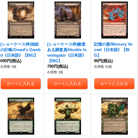
(ショーケース枠)強欲
(ショーケース枠)敵意
記憶の器/Memory Ve
の計略/Greed's Gamb
ある調査員/Hostile In
ssel《日本語》【BI
it《日本語》【BIG】
vestigator《日本語》
G】
690円
(税込)
【BIG】
90円
(税込)
790円
(税込)
在庫数 4枚
在庫数 42枚
在庫数 3枚