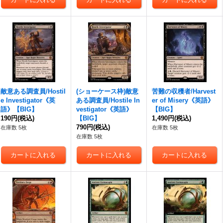
敵意ある調査員/Hostil
(ショーケース枠)敵意
苦難の収穫者/Harvest
e Investigator《英
ある調査員/Hostile In
er of Misery《英語》
語》【BIG】
vestigator《英語》
【BIG】
190円
(税込)
【BIG】
1,490円
(税込)
790円
(税込)
在庫数 5枚
在庫数 5枚
在庫数 5枚