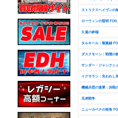
ストリクスヘイヴンの
ローウィンの昏明 FOIL
久遠の終端
タルキール：龍嵐録 FO
ダスクモーン：戦慄の
イクサラン：失われし
兄弟戦争
ニューカペナの街角 FO