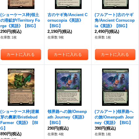
(ショーケース枠)領土
古のヤギ角/Ancient C
(フルアート)古のヤギ
の溶鉱炉/Territory Fo
ornucopia《英語》
角/Ancient Cornucop
rge《英語》【BIG】
【BIG】
ia《英語》【BIG】
290円
(税込)
2,190円
(税込)
2,490円
(税込)
在庫数 1枚
在庫数 9枚
在庫数 1枚
(ショーケース枠)逆棘
領界路への旅/Omenp
(フルアート)領界路へ
芽の農家/Bristlebud
ath Journey《英語》
の旅/Omenpath Jour
Farmer《英語》【BI
【BIG】
ney《英語》【BIG】
G】
290円
(税込)
390円
(税込)
890円
(税込)
在庫数 4枚
在庫数 1枚