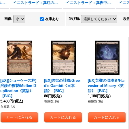
イニストラード：真紅の契り
イニストラード：真紅の契り FOIL
イニストラード：真夜中の狩り
画像
:
並び順
:
在庫あり
表
[EX](ショーケース枠)
[EX]強欲の計略/Gree
[EX]苦難の収穫者/Har
溶鉄の複製/Molten D
d's Gambit《日本
vester of Misery《英
uplication《英語》
語》【BIG】
語》【BIG】
【BIG】
80円
(税込)
1,180円
(税込)
5,480円
(税込)
在庫数 1枚
在庫数 3枚
在庫数 4枚