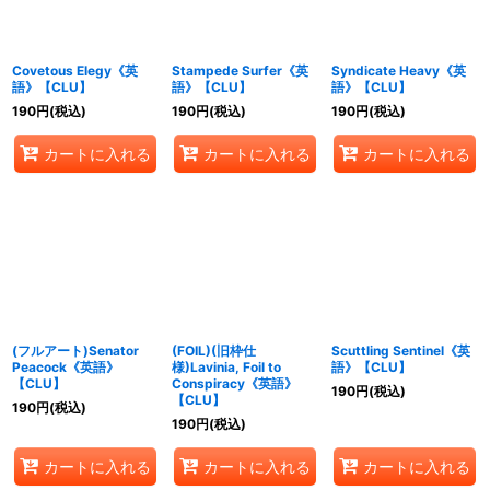
Covetous Elegy《英
Stampede Surfer《英
Syndicate Heavy《英
語》【CLU】
語》【CLU】
語》【CLU】
190
円
(税込)
190
円
(税込)
190
円
(税込)
カートに入れる
カートに入れる
カートに入れる
(フルアート)Senator
(FOIL)(旧枠仕
Scuttling Sentinel《英
Peacock《英語》
様)Lavinia, Foil to
語》【CLU】
【CLU】
Conspiracy《英語》
190
円
(税込)
【CLU】
190
円
(税込)
190
円
(税込)
カートに入れる
カートに入れる
カートに入れる