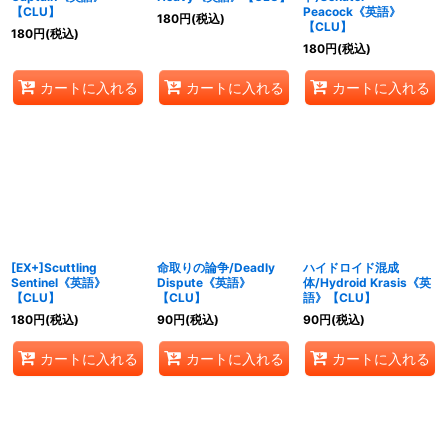
【CLU】
Peacock《英語》
180
円
(税込)
【CLU】
180
円
(税込)
180
円
(税込)
カートに入れる
カートに入れる
カートに入れる
[EX+]Scuttling
命取りの論争/Deadly
ハイドロイド混成
Sentinel《英語》
Dispute《英語》
体/Hydroid Krasis《英
【CLU】
【CLU】
語》【CLU】
180
円
(税込)
90
円
(税込)
90
円
(税込)
カートに入れる
カートに入れる
カートに入れる