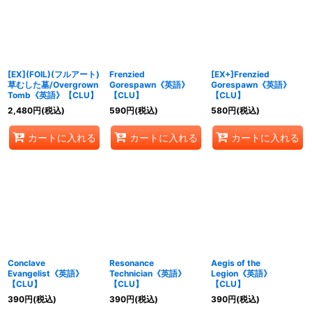
絞り込む
[EX](FOIL)(フルアート)
Frenzied
[EX+]Frenzied
草むした墓/Overgrown
Gorespawn《英語》
Gorespawn《英語》
Tomb《英語》【CLU】
【CLU】
【CLU】
2,480
円
(税込)
590
円
(税込)
580
円
(税込)
カートに入れる
カートに入れる
カートに入れる
Conclave
Resonance
Aegis of the
Evangelist《英語》
Technician《英語》
Legion《英語》
【CLU】
【CLU】
【CLU】
390
円
(税込)
390
円
(税込)
390
円
(税込)