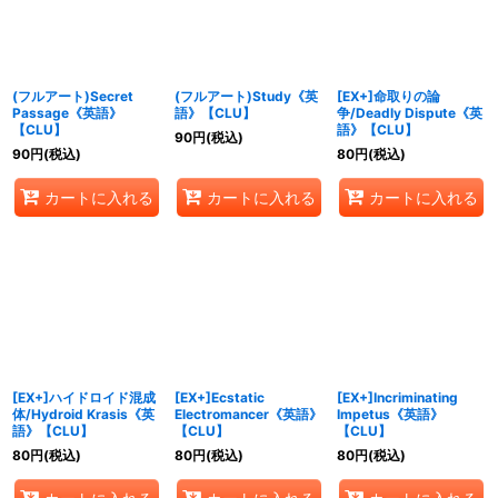
(フルアート)Secret
(フルアート)Study《英
[EX+]命取りの論
Passage《英語》
語》【CLU】
争/Deadly Dispute《英
【CLU】
語》【CLU】
90
円
(税込)
90
円
(税込)
80
円
(税込)
カートに入れる
カートに入れる
カートに入れる
[EX+]ハイドロイド混成
[EX+]Ecstatic
[EX+]Incriminating
体/Hydroid Krasis《英
Electromancer《英語》
Impetus《英語》
語》【CLU】
【CLU】
【CLU】
80
円
(税込)
80
円
(税込)
80
円
(税込)