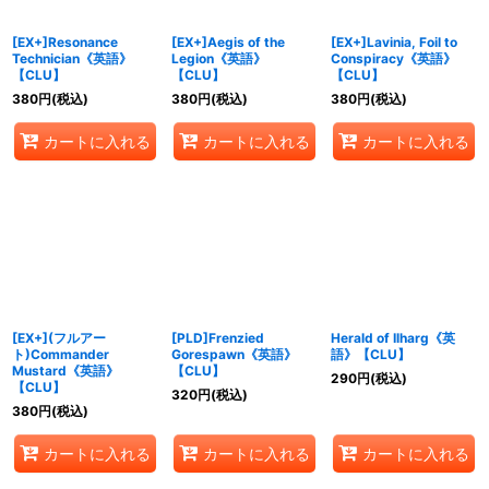
[EX+]Resonance
[EX+]Aegis of the
[EX+]Lavinia, Foil to
Technician《英語》
Legion《英語》
Conspiracy《英語》
【CLU】
【CLU】
【CLU】
380
円
(税込)
380
円
(税込)
380
円
(税込)
カートに入れる
カートに入れる
カートに入れる
[EX+](フルアー
[PLD]Frenzied
Herald of Ilharg《英
ト)Commander
Gorespawn《英語》
語》【CLU】
Mustard《英語》
【CLU】
290
円
(税込)
【CLU】
320
円
(税込)
380
円
(税込)
カートに入れる
カートに入れる
カートに入れる