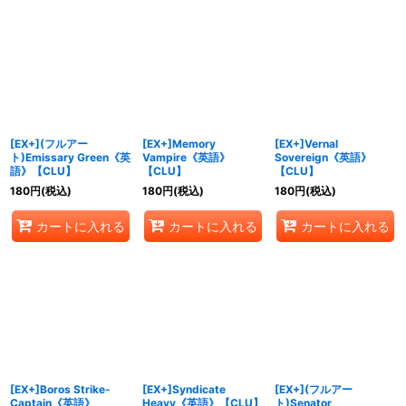
[EX+](フルアー
[EX+]Memory
[EX+]Vernal
ト)Emissary Green《英
Vampire《英語》
Sovereign《英語》
語》【CLU】
【CLU】
【CLU】
180
円
(税込)
180
円
(税込)
180
円
(税込)
カートに入れる
カートに入れる
カートに入れる
[EX+]Boros Strike-
[EX+]Syndicate
[EX+](フルアー
Captain《英語》
Heavy《英語》【CLU】
ト)Senator