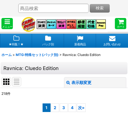
検索
メニュー
カート
★特集！★
パック別
新着商品
お問い合わせ
ホーム
>
MTG:特殊セット(パック別)
>
Ravnica: Cluedo Edition
Ravnica: Cluedo Edition
表示順変更
閉じる
218
件
表示数
:
1
2
3
4
次
»
在庫あり
並び順
: