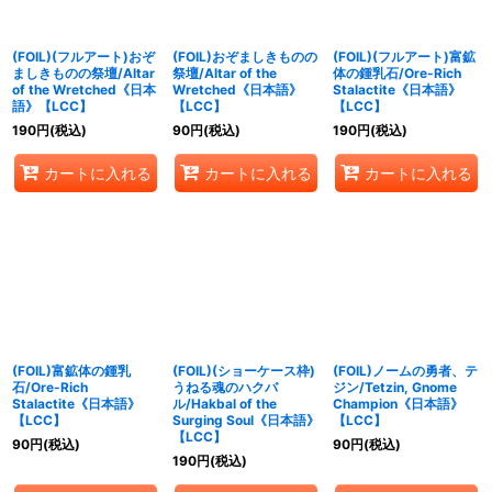
絞り込む
(FOIL)(フルアート)おぞ
(FOIL)おぞましきものの
(FOIL)(フルアート)富鉱
ましきものの祭壇/Altar
祭壇/Altar of the
体の鍾乳石/Ore-Rich
of the Wretched《日本
Wretched《日本語》
Stalactite《日本語》
語》【LCC】
【LCC】
【LCC】
190
円
(税込)
90
円
(税込)
190
円
(税込)
カートに入れる
カートに入れる
カートに入れる
(FOIL)富鉱体の鍾乳
(FOIL)(ショーケース枠)
(FOIL)ノームの勇者、テ
石/Ore-Rich
うねる魂のハクバ
ジン/Tetzin, Gnome
Stalactite《日本語》
ル/Hakbal of the
Champion《日本語》
【LCC】
Surging Soul《日本語》
【LCC】
【LCC】
90
円
(税込)
90
円
(税込)
190
円
(税込)