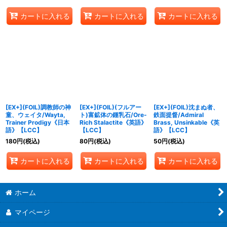
カートに入れる
カートに入れる
カートに入れる
[EX+](FOIL)調教師の神
[EX+](FOIL)(フルアー
[EX+](FOIL)沈まぬ者、
童、ウェイタ/Wayta,
ト)富鉱体の鍾乳石/Ore-
鉄面提督/Admiral
Trainer Prodigy《日本
Rich Stalactite《英語》
Brass, Unsinkable《英
語》【LCC】
【LCC】
語》【LCC】
180
円
(税込)
80
円
(税込)
50
円
(税込)
カートに入れる
カートに入れる
カートに入れる
ホーム
マイページ