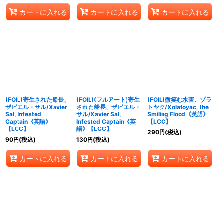
カートに入れる
カートに入れる
カートに入れる
(FOIL)寄生された船長、
(FOIL)(フルアート)寄生
(FOIL)微笑む水害、ゾラ
ザビエル・サル/Xavier
された船長、ザビエル・
トヤク/Xolatoyac, the
Sal, Infested
サル/Xavier Sal,
Smiling Flood《英語》
Captain《英語》
Infested Captain《英
【LCC】
【LCC】
語》【LCC】
290
円
(税込)
90
円
(税込)
130
円
(税込)
カートに入れる
カートに入れる
カートに入れる