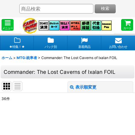
検索
メニュー
カート
★特集！★
パック別
新着商品
お問い合わせ
ホーム
>
MTG:統率者
>
Commander: The Lost Caverns of Ixalan FOIL
Commander: The Lost Caverns of Ixalan FOIL
表示順変更
閉じる
36
件
表示数
:
在庫あり
並び順
: