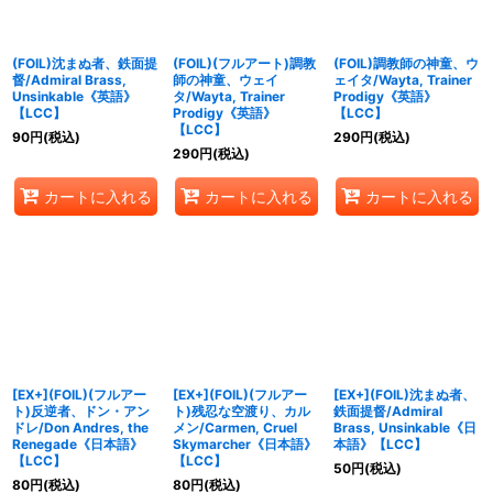
(FOIL)沈まぬ者、鉄面提
(FOIL)(フルアート)調教
(FOIL)調教師の神童、ウ
督/Admiral Brass,
師の神童、ウェイ
ェイタ/Wayta, Trainer
Unsinkable《英語》
タ/Wayta, Trainer
Prodigy《英語》
【LCC】
Prodigy《英語》
【LCC】
【LCC】
90
円
(税込)
290
円
(税込)
290
円
(税込)
カートに入れる
カートに入れる
カートに入れる
[EX+](FOIL)(フルアー
[EX+](FOIL)(フルアー
[EX+](FOIL)沈まぬ者、
ト)反逆者、ドン・アン
ト)残忍な空渡り、カル
鉄面提督/Admiral
ドレ/Don Andres, the
メン/Carmen, Cruel
Brass, Unsinkable《日
Renegade《日本語》
Skymarcher《日本語》
本語》【LCC】
【LCC】
【LCC】
50
円
(税込)
80
円
(税込)
80
円
(税込)