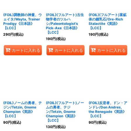
(FOIL)調教師の神童、ウ
(FOIL)(フルアート)古生
(FOIL)(フルアート)富鉱
ェイタ/Wayta, Trainer
物学者のツルハ
体の鍾乳石/Ore-Rich
Prodigy《日本語》
シ/Paleontologist's
Stalactite《英語》
【LCC】
Pick-Axe《日本語》
【LCC】
【LCC】
290
円
(税込)
190
円
(税込)
190
円
(税込)
カートに入れる
カートに入れる
カートに入れる
(FOIL)ノームの勇者、テ
(FOIL)(フルアート)ノー
(FOIL)反逆者、ドン・ア
ジン/Tetzin, Gnome
ムの勇者、テジ
ンドレ/Don Andres,
Champion《英語》
ン/Tetzin, Gnome
the Renegade《英語》
【LCC】
Champion《英語》
【LCC】
【LCC】
90
円
(税込)
90
円
(税込)
130
円
(税込)