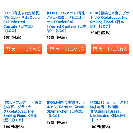
(FOIL)寄生された船長、
(FOIL)(フルアート)寄生
(FOIL)微笑む水害、ゾラ
ザビエル・サル/Xavier
された船長、ザビエル・
トヤク/Xolatoyac, the
Sal, Infested
サル/Xavier Sal,
Smiling Flood《日本
Captain《日本語》
Infested Captain《日本
語》【LCC】
【LCC】
語》【LCC】
290
円
(税込)
90
円
(税込)
130
円
(税込)
カートに入れる
カートに入れる
カートに入れる
(FOIL)(フルアート)微笑
(FOIL)残忍な空渡り、カ
(FOIL)(ショーケース枠)
む水害、ゾラトヤ
ルメン/Carmen, Cruel
沈まぬ者、鉄面提
ク/Xolatoyac, the
Skymarcher《日本語》
督/Admiral Brass,
Smiling Flood《日本
【LCC】
Unsinkable《日本語》
語》【LCC】
【LCC】
190
円
(税込)
290
円
(税込)
190
円
(税込)