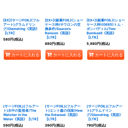
並び順
:
絞り込む
[EX](サージFOIL)(フル
[EX+](銀幕FOIL)(ショー
[EX+](銀幕FOIL)(ショー
アート)グラムドリン
ケース枠)サウロンの交
ケース枠)(0685)トム・
グ/Glamdring《英語》
換条件/Sauron's
ボンバディル/Tom
【LTR】
Ransom《英語》
Bombadil《英語》
【LTR】
【LTR】
580
円
(税込)
880
円
(税込)
5,980
円
(税込)
カートに入れる
カートに入れる
カートに入れる
(サージFOIL)(フルアー
(サージFOIL)(フルアー
(サージFOIL)(フルアー
ト)水中の監視者/The
ト)エント森の伐採/Hew
ト)グラムドリン
Watcher in the
the Entwood《英語》
グ/Glamdring《英語》
Water《英語》【LTR】
【LTR】
【LTR】
590
円
(税込)
390
円
(税込)
790
円
(税込)