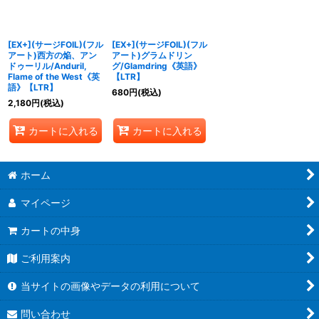
[EX+](サージFOIL)(フル
[EX+](サージFOIL)(フル
アート)西方の焔、アン
アート)グラムドリン
ドゥーリル/Anduril,
グ/Glamdring《英語》
Flame of the West《英
【LTR】
語》【LTR】
680
円
(税込)
2,180
円
(税込)
カートに入れる
カートに入れる
ホーム
マイページ
カートの中身
ご利用案内
当サイトの画像やデータの利用について
問い合わせ