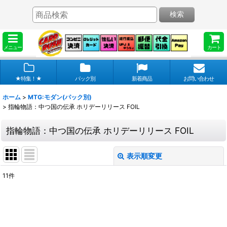
検索
メニュー
カート
★特集！★
パック別
新着商品
お問い合わせ
ホーム
>
MTG:モダン(パック別)
>
指輪物語：中つ国の伝承 ホリデーリリース FOIL
指輪物語：中つ国の伝承 ホリデーリリース FOIL
表示順変更
閉じる
11
件
表示数
:
在庫あり