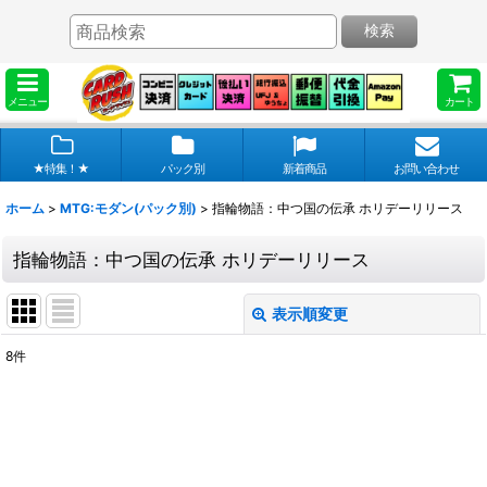
検索
メニュー
カート
★特集！★
パック別
新着商品
お問い合わせ
ホーム
>
MTG:モダン(パック別)
>
指輪物語：中つ国の伝承 ホリデーリリース
指輪物語：中つ国の伝承 ホリデーリリース
表示順変更
閉じる
8
件
表示数
:
在庫あり
並び順
: