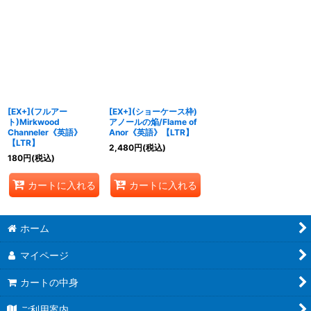
[EX+](フルアー
[EX+](ショーケース枠)
ト)Mirkwood
アノールの焔/Flame of
Channeler《英語》
Anor《英語》【LTR】
【LTR】
2,480
円
(税込)
180
円
(税込)
カートに入れる
カートに入れる
ホーム
マイページ
カートの中身
ご利用案内