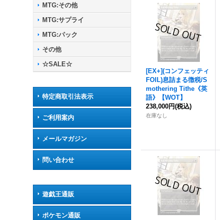
MTG:その他
MTG:サプライ
MTG:パック
その他
☆SALE☆
[EX+](コンフェッティ
FOIL)息詰まる徴税/S
mothering Tithe《英
特定商取引法表示
語》【WOT】
238,000円
(税込)
在庫なし
ご利用案内
メールマガジン
問い合わせ
遊戯王通販
ポケモン通販