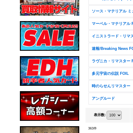
速報/Breaking News F
多元宇宙の伝説 FOIL
時のらせんリマスター
アングルード
表示数
:
363
件