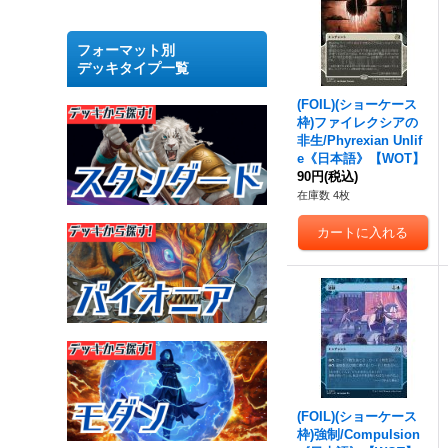
フォーマット別
デッキタイプ一覧
(FOIL)(ショーケース
枠)ファイレクシアの
非生/Phyrexian Unlif
e《日本語》【WOT】
90円
(税込)
在庫数 4枚
(FOIL)(ショーケース
枠)強制/Compulsion