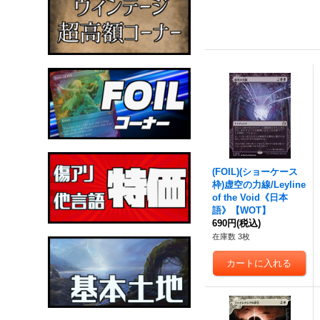
(FOIL)(ショーケース
枠)虚空の力線/Leyline
of the Void《日本
語》【WOT】
690円
(税込)
在庫数 3枚