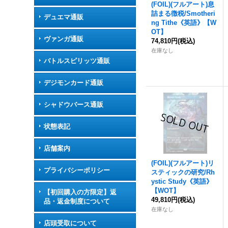
(FOIL)(フルアート)息
詰まる徴税/Smotheri
デュエマ通販
ng Tithe《英語》【W
OT】
ヴァンガ通販
74,810円
(税込)
在庫なし
バトルスピリッツ通販
デジモンカード通販
シャドウバース通販
状態表記
店舗案内
(FOIL)(フルアート)リ
プライバシーポリシー
スティックの研究/Rh
ystic Study《英語》
【WOT】
【初回購入の方限定】返
49,810円
(税込)
品・返金制度について
在庫なし
店頭受取について