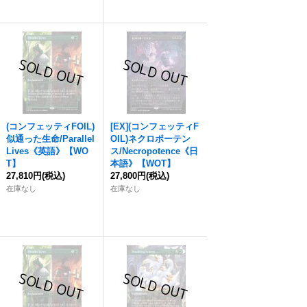
(コンフェッティFOIL)
[EX](コンフェッティF
似通った生命/Parallel
OIL)ネクロポーテン
Lives《英語》【WO
ス/Necropotence《日
T】
本語》【WOT】
27,810円
(税込)
27,800円
(税込)
在庫なし
在庫なし