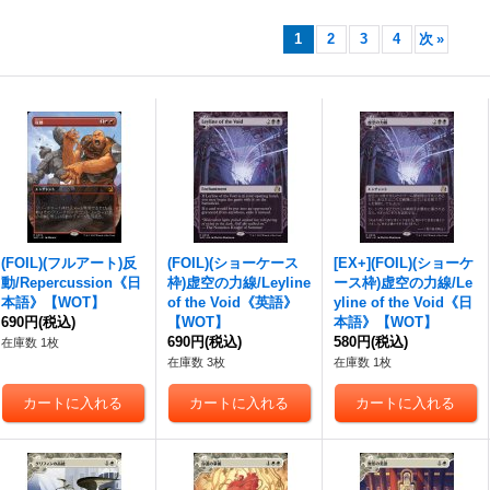
1
2
3
4
次
»
(FOIL)(フルアート)反
(FOIL)(ショーケース
[EX+](FOIL)(ショーケ
動/Repercussion《日
枠)虚空の力線/Leyline
ース枠)虚空の力線/Le
本語》【WOT】
of the Void《英語》
yline of the Void《日
690円
(税込)
【WOT】
本語》【WOT】
690円
(税込)
580円
(税込)
在庫数 1枚
在庫数 3枚
在庫数 1枚