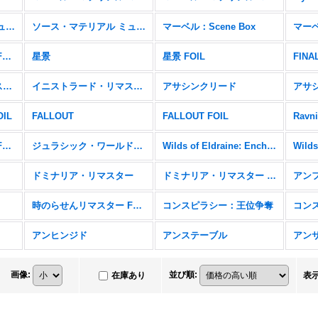
ソース・マテリアル ミュータントタートル
ソース・マテリアル ミュータントタートル FOIL
マーベル：Scene Box
マーベル・マテリアル FOIL
星景
星景 FOIL
FIN
イニストラード・リマスター
イニストラード・リマスター FOIL
アサシンクリード
アサシ
OIL
FALLOUT
FALLOUT FOIL
Ravni
ラヴニカ・リマスター FOIL
ジュラシック・ワールド・コレクション
Wilds of Eldraine: Enchanting Tales
ドミナリア・リマスター
ドミナリア・リマスター FOIL
アン
時のらせんリマスター FOIL
コンスピラシー：王位争奪
コン
アンヒンジド
アンステーブル
アン
画像
:
並び順
:
在庫あり
表