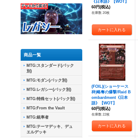
《日本語》【WOT】
60円
(税込)
在庫数 20枚
商品一覧
MTG:スタンダード(パック
別)
MTG:モダン(パック別)
(FOIL)(ショーケース
MTG:レガシー(パック別)
枠)略奪の爆撃/Raid B
ombardment《日本
MTG:特殊セット(パック別)
語》【WOT】
MTG:From the Vault
60円
(税込)
在庫数 22枚
MTG:統率者
MTG:テーマデッキ、デュ
エルデッキ