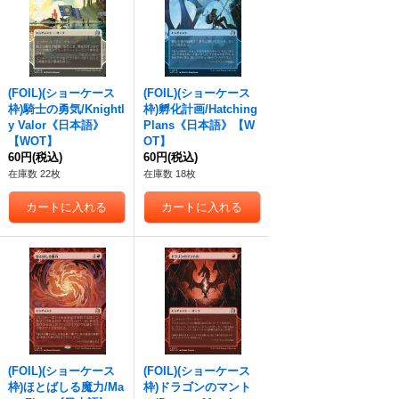
(FOIL)(ショーケース
(FOIL)(ショーケース
枠)騎士の勇気/Knightl
枠)孵化計画/Hatching
y Valor《日本語》
Plans《日本語》【W
【WOT】
OT】
60円
(税込)
60円
(税込)
在庫数 22枚
在庫数 18枚
(FOIL)(ショーケース
(FOIL)(ショーケース
枠)ほとばしる魔力/Ma
枠)ドラゴンのマント