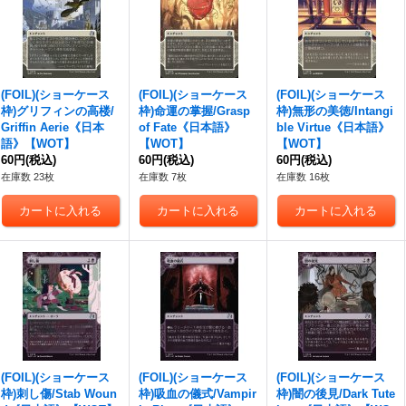
(FOIL)(ショーケース
(FOIL)(ショーケース
(FOIL)(ショーケース
枠)グリフィンの高楼/
枠)命運の掌握/Grasp
枠)無形の美徳/Intangi
Griffin Aerie《日本
of Fate《日本語》
ble Virtue《日本語》
語》【WOT】
【WOT】
【WOT】
60円
(税込)
60円
(税込)
60円
(税込)
在庫数 23枚
在庫数 7枚
在庫数 16枚
(FOIL)(ショーケース
(FOIL)(ショーケース
(FOIL)(ショーケース
枠)刺し傷/Stab Woun
枠)吸血の儀式/Vampir
枠)闇の後見/Dark Tute