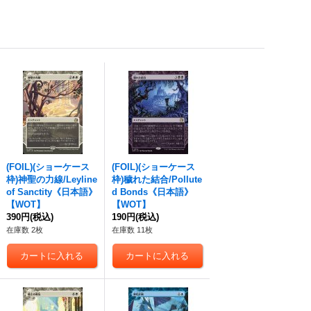
(FOIL)(ショーケース
(FOIL)(ショーケース
枠)神聖の力線/Leyline
枠)穢れた結合/Pollute
of Sanctity《日本語》
d Bonds《日本語》
【WOT】
【WOT】
390円
(税込)
190円
(税込)
在庫数 2枚
在庫数 11枚