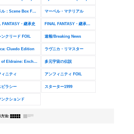
マーベル：Scene Box FOIL
マーベル・マテリアル
AL FANTASY・継承史
FINAL FANTASY・継承史 FOIL
ンクリード FOIL
速報/Breaking News
ca: Cluedo Edition
ラヴニカ・リマスター
Wilds of Eldraine: Enchanting Tales FOIL
多元宇宙の伝説
フィニティ
アンフィニティ FOIL
スピラシー
スターター1999
サンクションド
示方法
: