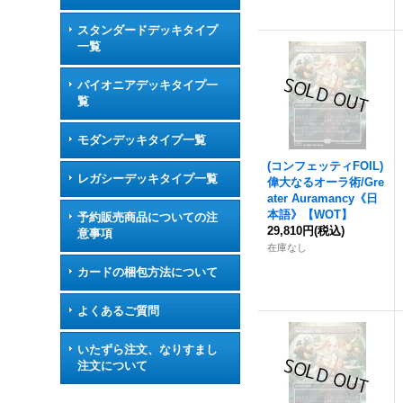
スタンダードデッキタイプ
一覧
パイオニアデッキタイプ一
覧
モダンデッキタイプ一覧
(コンフェッティFOIL)
レガシーデッキタイプ一覧
偉大なるオーラ術/Gre
ater Auramancy《日
本語》【WOT】
予約販売商品についての注
29,810円
(税込)
意事項
在庫なし
カードの梱包方法について
よくあるご質問
いたずら注文、なりすまし
注文について