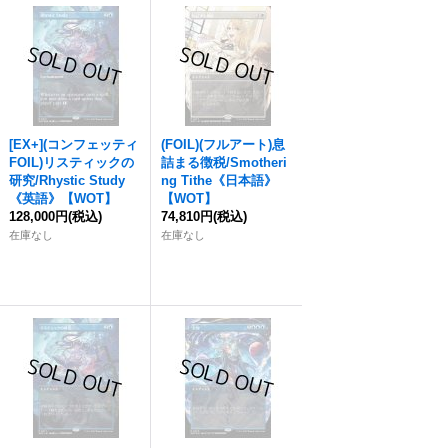
[EX+](コンフェッティ
(FOIL)(フルアート)息
FOIL)リスティックの
詰まる徴税/Smotheri
研究/Rhystic Study
ng Tithe《日本語》
《英語》【WOT】
【WOT】
128,000円
(税込)
74,810円
(税込)
在庫なし
在庫なし