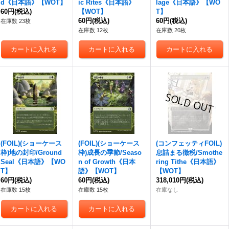
d《日本語》【WOT】
ic Rites《日本語》
lage《日本語》【WO
60円
(税込)
【WOT】
T】
60円
(税込)
60円
(税込)
在庫数 23枚
在庫数 12枚
在庫数 20枚
(FOIL)(ショーケース
(FOIL)(ショーケース
(コンフェッティFOIL)
枠)地の封印/Ground
枠)成長の季節/Seaso
息詰まる徴税/Smothe
Seal《日本語》【WO
n of Growth《日本
ring Tithe《日本語》
T】
語》【WOT】
【WOT】
60円
(税込)
60円
(税込)
318,010円
(税込)
在庫数 15枚
在庫数 15枚
在庫なし