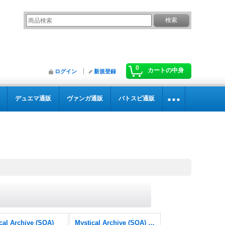
0
カートの中身
ログイン
新規登録
デュエマ通販
ヴァンガ通販
バトスピ通販
cal Archive (SOA)
Mystical Archive (SOA) FOIL