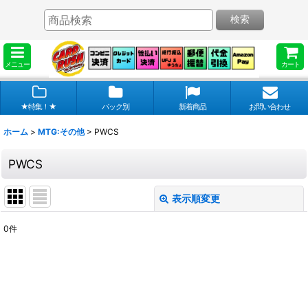
検索
メニュー
カート
★特集！★
パック別
新着商品
お問い合わせ
ホーム
>
MTG:その他
>
PWCS
PWCS
表示順変更
閉じる
0
件
表示数
:
在庫あり
並び順
: