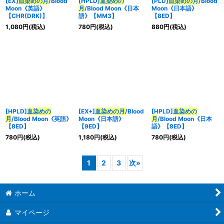
[EX]
血染めの月
/Blood
[HPLD]
血染めの
[PLD]
血染めの月
/Blood
Moon《英語》
月
/Blood Moon《日本
Moon《日本語》
【CHR(DRK)】
語》【MM3】
【8ED】
1,080
円
(税込)
780
円
(税込)
880
円
(税込)
[HPLD]
血染めの
[EX+]
血染めの月
/Blood
[HPLD]
血染めの
月
/Blood Moon《英語》
Moon《日本語》
月
/Blood Moon《日本
【8ED】
【9ED】
語》【8ED】
780
円
(税込)
1,180
円
(税込)
780
円
(税込)
1
2
3
次
»
ホーム
マイページ