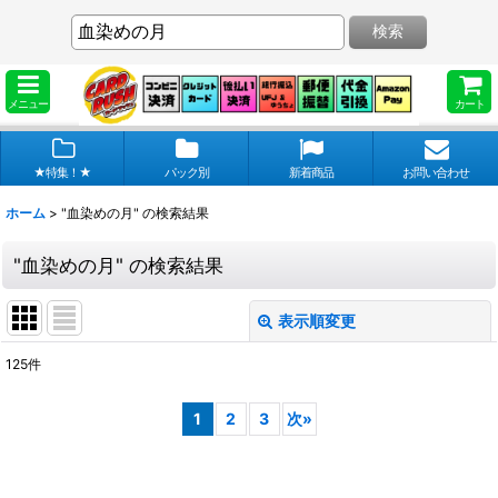
検索
メニュー
カート
★特集！★
パック別
新着商品
お問い合わせ
ホーム
>
"血染めの月"
の
検索結果
"血染めの月"
の
検索結果
表示順変更
閉じる
125
件
商品検索
:
1
2
3
次
»
表示数
:
在庫あり