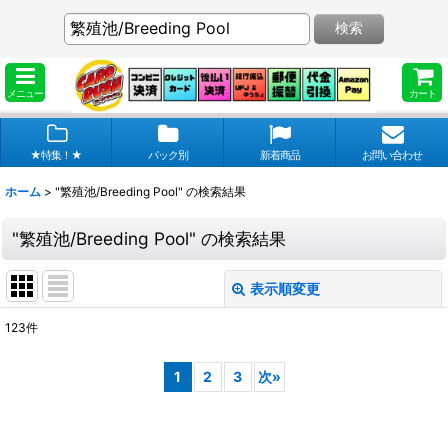
検索
メニュー
カート
★特集！★
パック別
新着商品
お問い合わせ
ホーム
>
"繁殖池/Breeding Pool"
の
検索結果
"繁殖池/Breeding Pool"
の
検索結果
表示順変更
閉じる
123
件
商品検索
:
1
2
3
次
»
表示数
:
在庫あり