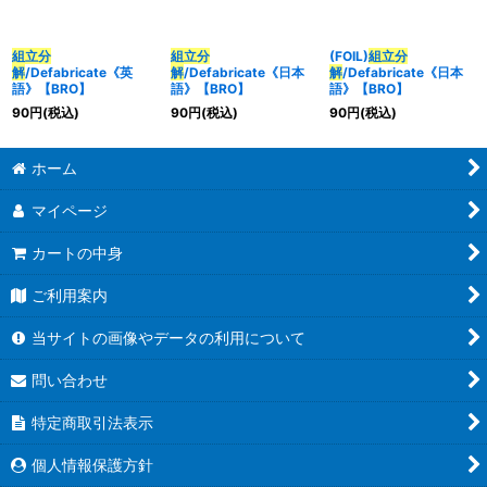
並び順
:
組立分
組立分
(FOIL)
組立分
解
/Defabricate《英
解
/Defabricate《日本
解
/Defabricate《日本
語》【BRO】
語》【BRO】
語》【BRO】
カテゴリ
:
90
円
(税込)
90
円
(税込)
90
円
(税込)
特集
:
ホーム
マイページ
絞り込む
カートの中身
ご利用案内
当サイトの画像やデータの利用について
問い合わせ
特定商取引法表示
個人情報保護方針