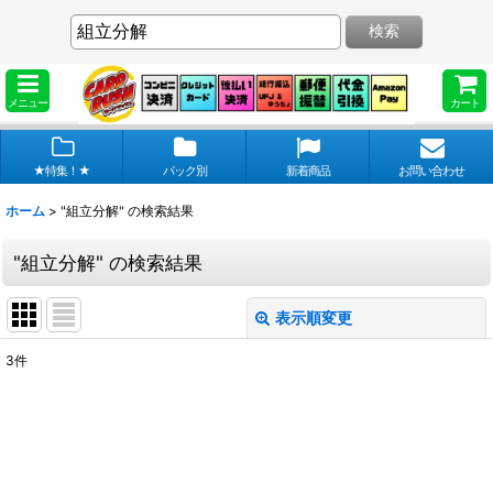
検索
メニュー
カート
★特集！★
パック別
新着商品
お問い合わせ
ホーム
>
"組立分解"
の
検索結果
"組立分解"
の
検索結果
表示順変更
閉じる
3
件
商品検索
:
表示数
:
在庫あり