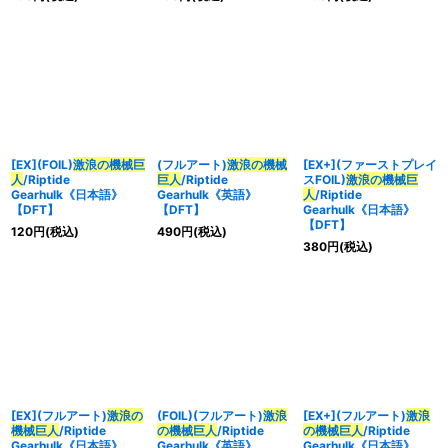
[EX](FOIL)
激浪の機械巨
(フルアート)
激浪の機械
[EX+](ファーストプレイ
人
/Riptide
巨人
/Riptide
スFOIL)
激浪の機械巨
Gearhulk《日本語》
Gearhulk《英語》
人
/Riptide
【DFT】
【DFT】
Gearhulk《日本語》
【DFT】
120
円
(税込)
490
円
(税込)
380
円
(税込)
[EX](フルアート)
激浪の
(FOIL)(フルアート)
激浪
[EX+](フルアート)
激浪
機械巨人
/Riptide
の機械巨人
/Riptide
の機械巨人
/Riptide
Gearhulk《日本語》
Gearhulk《英語》
Gearhulk《日本語》