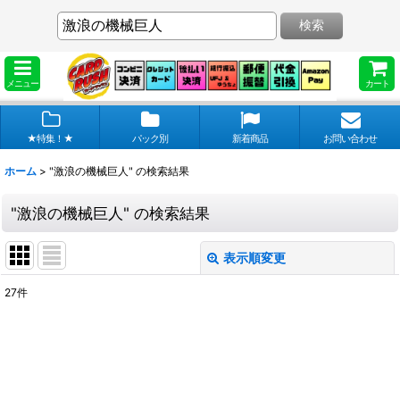
検索
メニュー
カート
★特集！★
パック別
新着商品
お問い合わせ
ホーム
>
"激浪の機械巨人"
の
検索結果
"激浪の機械巨人"
の
検索結果
表示順変更
閉じる
27
件
商品検索
:
表示数
:
在庫あり