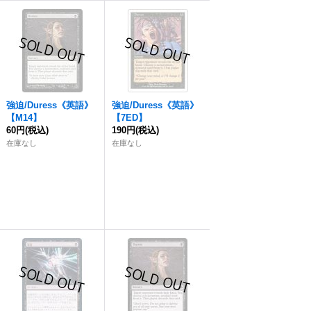
強迫
/Duress《英語》
強迫
/Duress《英語》
【M14】
【7ED】
60円
(税込)
190円
(税込)
在庫なし
在庫なし