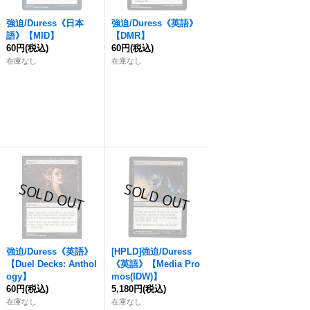
強迫
/Duress《日本
強迫
/Duress《英語》
語》【MID】
【DMR】
60円
(税込)
60円
(税込)
在庫なし
在庫なし
強迫
/Duress《英語》
[HPLD]
強迫
/Duress
【Duel Decks: Anthol
《英語》【Media Pro
ogy】
mos(IDW)】
60円
(税込)
5,180円
(税込)
在庫なし
在庫なし