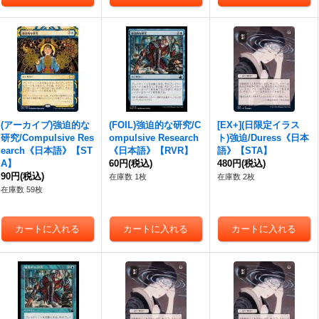
(アーカイブ)
強迫
的な
(FOIL)
強迫
的な研究/C
[EX+](日限定イラス
研究/Compulsive Res
ompulsive Research
ト)
強迫
/Duress《日本
earch《日本語》【ST
《日本語》【RVR】
語》【STA】
A】
60円
(税込)
480円
(税込)
90円
(税込)
在庫数 1枚
在庫数 2枚
在庫数 59枚