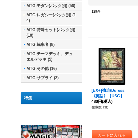
MTG:モダン(パック別)
(
56
)
129
件
MTG:レガシー(パック別)
(
1
4
)
MTG:特殊セット(パック別)
(
18
)
MTG:統率者
(
8
)
MTG:テーマデッキ、デュ
エルデッキ
(
5
)
MTG:その他
(
16
)
MTG:サプライ
(
2
)
[EX+]
強迫
/Duress
《英語》【USG】
特集
480円
(税込)
在庫数 1枚