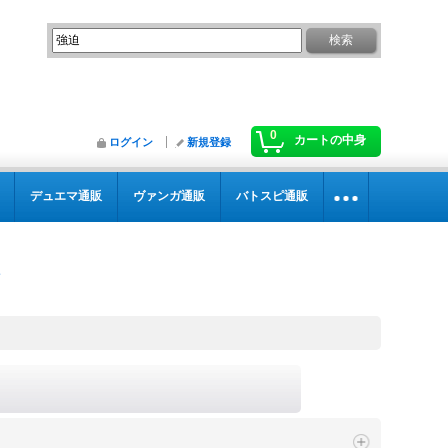
0
カートの中身
ログイン
新規登録
デュエマ通販
ヴァンガ通販
バトスピ通販