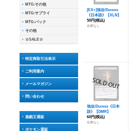
MTG:その他
[EX+]
強迫
/Duress
MTG:サプライ
《日本語》【XLN】
50円
(税込)
MTG:パック
在庫なし
その他
☆SALE☆
特定商取引法表示
ご利用案内
メールマガジン
問い合わせ
強迫
/Duress《日本
語》【DMR】
遊戯王通販
60円
(税込)
在庫なし
ポケモン通販