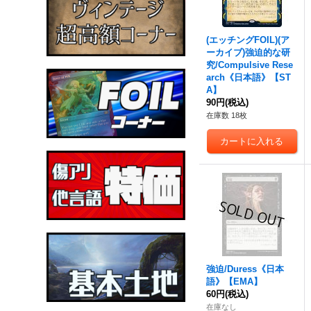
(エッチングFOIL)(ア
ーカイブ)
強迫
的な研
究/Compulsive Rese
arch《日本語》【ST
A】
90円
(税込)
在庫数 18枚
強迫
/Duress《日本
語》【EMA】
60円
(税込)
在庫なし