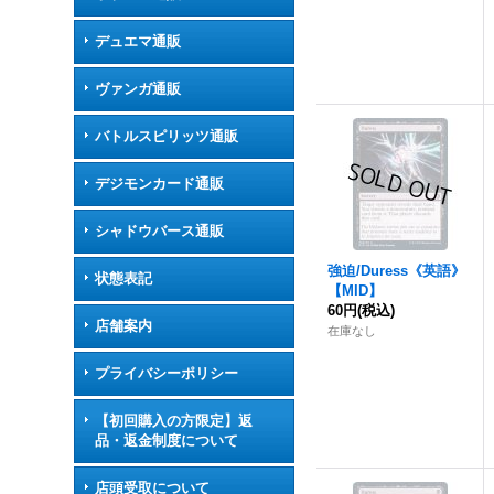
デュエマ通販
ヴァンガ通販
バトルスピリッツ通販
デジモンカード通販
シャドウバース通販
強迫
/Duress《英語》
状態表記
【MID】
60円
(税込)
店舗案内
在庫なし
プライバシーポリシー
【初回購入の方限定】返
品・返金制度について
店頭受取について