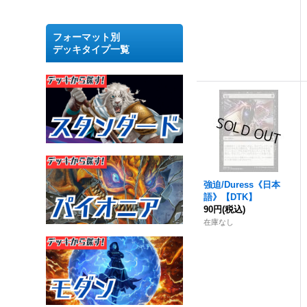
フォーマット別
デッキタイプ一覧
強迫
/Duress《日本
語》【DTK】
90円
(税込)
在庫なし