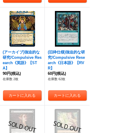
(アーカイブ)
強迫
的な
(旧枠仕様)
強迫
的な研
研究/Compulsive Res
究/Compulsive Rese
earch《英語》【ST
arch《日本語》【RV
A】
R】
90円
(税込)
60円
(税込)
在庫数 2枚
在庫数 62枚