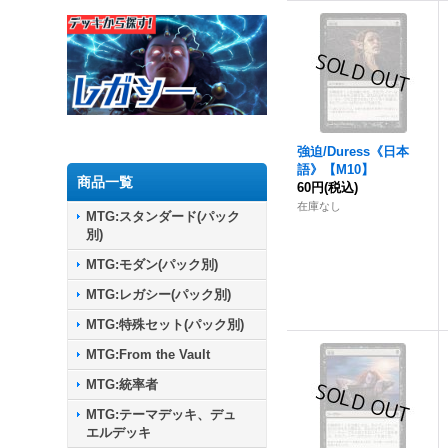
強迫
/Duress《日本
語》【M10】
商品一覧
60円
(税込)
在庫なし
MTG:スタンダード(パック
別)
MTG:モダン(パック別)
MTG:レガシー(パック別)
MTG:特殊セット(パック別)
MTG:From the Vault
MTG:統率者
MTG:テーマデッキ、デュ
エルデッキ