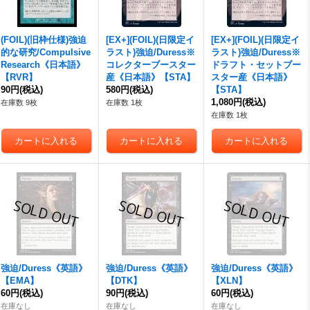
(FOIL)(旧枠仕様)
強迫
[EX+](FOIL)(日限定イ
[EX+](FOIL)(日限定イ
的な研究/Compulsive
ラスト)
強迫
/Duress※
ラスト)
強迫
/Duress※
Research《日本語》
コレクターブースター
ドラフト・セットブー
【RVR】
産《日本語》【STA】
スター産《日本語》
90円
(税込)
580円
(税込)
【STA】
1,080円
(税込)
在庫数 9枚
在庫数 1枚
在庫数 1枚
強迫
/Duress《英語》
強迫
/Duress《英語》
強迫
/Duress《英語》
【EMA】
【DTK】
【XLN】
60円
(税込)
90円
(税込)
60円
(税込)
在庫なし
在庫なし
在庫なし