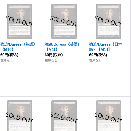
強迫
/Duress《英語》
強迫
/Duress《英語》
強迫
/Duress《日本
【M10】
【M11】
語》【M14】
60円
(税込)
60円
(税込)
60円
(税込)
在庫なし
在庫なし
在庫なし