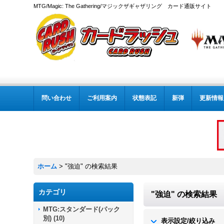
MTG/Magic: The Gathering/マジックザギャザリング カード通販サイト
問い合わせ
ご利用案内
状態表記
新弾
更新情報
ホーム
>
"強迫"
の
検索結果
カテゴリ
"強迫"
の
検索結果
MTG:スタンダード(パック
別)
(
10
)
表示設定/絞り込み