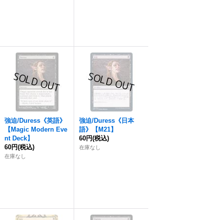
強迫
/Duress《英語》
強迫
/Duress《日本
【Magic Modern Eve
語》【M21】
nt Deck】
60円
(税込)
60円
(税込)
在庫なし
在庫なし