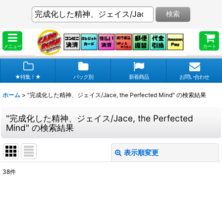
検索
メニュー
カート
★特集！★
パック別
新着商品
お問い合わせ
ホーム
>
"完成化した精神、ジェイス/Jace, the Perfected Mind"
の
検索結果
"完成化した精神、ジェイス/Jace, the Perfected
Mind"
の
検索結果
表示順変更
閉じる
38
件
商品検索
:
表示数
: