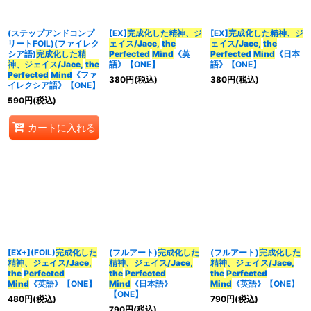
(ステップアンドコンプ
[EX]
完成化した精神、ジ
[EX]
完成化した精神、ジ
リートFOIL)(ファイレク
ェイス/Jace,
the
ェイス/Jace,
the
シア語)
完成化した精
Perfected
Mind
《英
Perfected
Mind
《日本
神、ジェイス/Jace,
the
語》【ONE】
語》【ONE】
Perfected
Mind
《ファ
380
円
(税込)
380
円
(税込)
イレクシア語》【ONE】
590
円
(税込)
カートに入れる
[EX+](FOIL)
完成化した
(フルアート)
完成化した
(フルアート)
完成化した
精神、ジェイス/Jace,
精神、ジェイス/Jace,
精神、ジェイス/Jace,
the
Perfected
the
Perfected
the
Perfected
Mind
《英語》【ONE】
Mind
《日本語》
Mind
《英語》【ONE】
【ONE】
480
円
(税込)
790
円
(税込)
790
円
(税込)