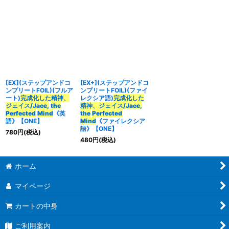
[EX](ステップアンドコ
[EX+](ステップアンドコ
ンプリートFOIL)(フルア
ンプリートFOIL)(ファイ
ート)
完成化した精神、
レクシア語)
完成化した
ジェイス/Jace,
the
精神、ジェイス/Jace,
Perfected
Mind
《英
the
Perfected
語》【ONE】
Mind
《ファイレクシア
語》【ONE】
780
円
(税込)
480
円
(税込)
ホーム
マイページ
カートの中身
ご利用案内