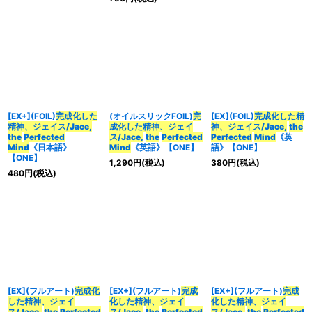
[EX+](FOIL)
完成化した
(オイルスリックFOIL)
完
[EX](FOIL)
完成化した精
精神、ジェイス/Jace,
成化した精神、ジェイ
神、ジェイス/Jace,
the
the
Perfected
ス/Jace,
the
Perfected
Perfected
Mind
《英
Mind
《日本語》
Mind
《英語》【ONE】
語》【ONE】
【ONE】
1,290
円
(税込)
380
円
(税込)
480
円
(税込)
[EX](フルアート)
完成化
[EX+](フルアート)
完成
[EX+](フルアート)
完成
した精神、ジェイ
化した精神、ジェイ
化した精神、ジェイ
ス/Jace,
the
Perfected
ス/Jace,
the
Perfected
ス/Jace,
the
Perfected