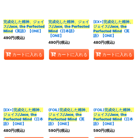
在庫あり
並び順
:
完成化した精神、ジェイ
完成化した精神、ジェイ
[EX+]
完成化した精神、
ス/Jace,
the
Perfected
ス/Jace,
the
Perfected
ジェイス/Jace,
the
Mind
《英語》【ONE】
Mind
《日本語》
Perfected
Mind
《英
カテゴリ
:
【ONE】
語》【ONE】
490
円
(税込)
490
円
(税込)
480
円
(税込)
特集
:
カートに入れる
カートに入れる
カートに入れる
絞り込む
[EX+]
完成化した精神、
(FOIL)
完成化した精神、
(FOIL)
完成化した精神、
ジェイス/Jace,
the
ジェイス/Jace,
the
ジェイス/Jace,
the
Perfected
Mind
《日本
Perfected
Mind
《英
Perfected
Mind
《日本
語》【ONE】
語》【ONE】
語》【ONE】
480
円
(税込)
590
円
(税込)
590
円
(税込)