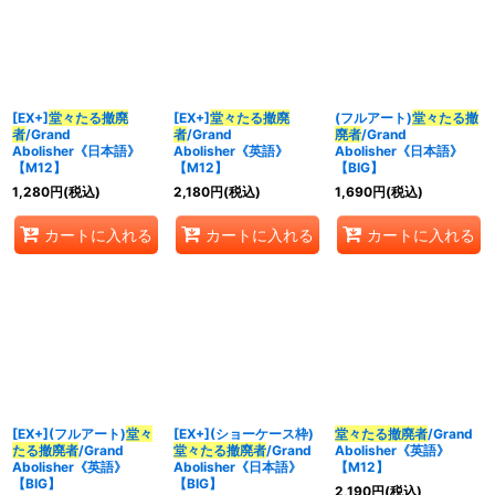
並び順
:
カテゴリ
:
[EX+]
堂々たる撤廃
[EX+]
堂々たる撤廃
(フルアート)
堂々たる撤
者
/Grand
者
/Grand
廃者
/Grand
Abolisher《日本語》
Abolisher《英語》
Abolisher《日本語》
特集
:
【M12】
【M12】
【BIG】
1,280
円
(税込)
2,180
円
(税込)
1,690
円
(税込)
絞り込む
カートに入れる
カートに入れる
カートに入れる
[EX+](フルアート)
堂々
[EX+](ショーケース枠)
堂々たる撤廃者
/Grand
たる撤廃者
/Grand
堂々たる撤廃者
/Grand
Abolisher《英語》
Abolisher《英語》
Abolisher《日本語》
【M12】
【BIG】
【BIG】
2,190
円
(税込)