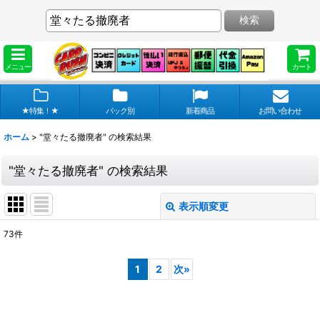
検索
メニュー
カート
★特集！★
パック別
新着商品
お問い合わせ
ホーム
>
"堂々たる撤廃者"
の
検索結果
"堂々たる撤廃者"
の
検索結果
表示順変更
閉じる
73
件
商品検索
:
1
2
次
»
表示数
:
在庫あり