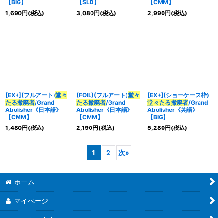
【BIG】
【SLD】
【CMM】
1,690
円
(税込)
3,080
円
(税込)
2,990
円
(税込)
[EX+](フルアート)
堂々
(FOIL)(フルアート)
堂々
[EX+](ショーケース枠)
たる撤廃者
/Grand
たる撤廃者
/Grand
堂々たる撤廃者
/Grand
Abolisher《日本語》
Abolisher《日本語》
Abolisher《英語》
【CMM】
【CMM】
【BIG】
1,480
円
(税込)
2,190
円
(税込)
5,280
円
(税込)
1
2
次
»
ホーム
マイページ