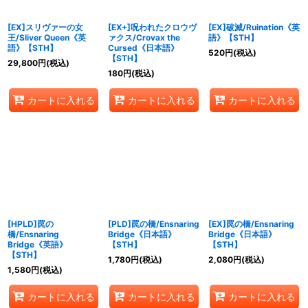
[EX]スリヴァーの女
[EX+]呪われたクロウヴ
[EX]破滅/Ruination《英
王/Sliver Queen《英
ァクス/Crovax the
語》【STH】
語》【STH】
Cursed《日本語》
520
円
(税込)
【STH】
29,800
円
(税込)
180
円
(税込)
カートに入れる
カートに入れる
カートに入れる
[HPLD]罠の
[PLD]罠の橋/Ensnaring
[EX]罠の橋/Ensnaring
橋/Ensnaring
Bridge《日本語》
Bridge《日本語》
Bridge《英語》
【STH】
【STH】
【STH】
1,780
円
(税込)
2,080
円
(税込)
1,580
円
(税込)
カートに入れる
カートに入れる
カートに入れる