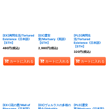
[EX]拷問生活/Tortured
[EX]霊安
[PLD]拷問生
Existence《日本語》
室/Mortuary《英語》
活/Tortured
【STH】
【STH】
Existence《日本語》
【STH】
480
円
(税込)
2,980
円
(税込)
320
円
(税込)
カートに入れる
カートに入れる
カートに入れる
[EX+]花の壁/Wall of
[EX]ヴォルラスの多相の
[PLD]霊安
Blossoms《日本語》
戦士/Volrath's
室/Mortuary《日本語》