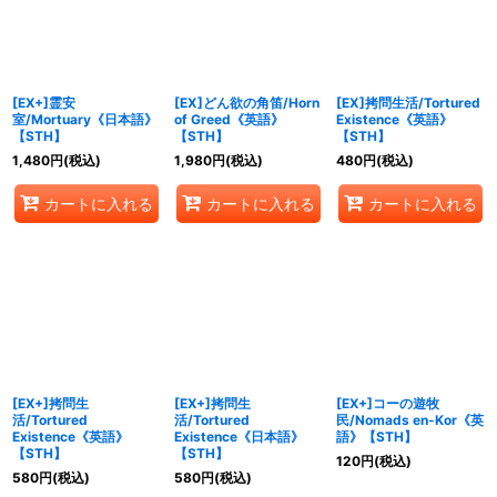
[EX+]霊安
[EX]どん欲の角笛/Horn
[EX]拷問生活/Tortured
室/Mortuary《日本語》
of Greed《英語》
Existence《英語》
【STH】
【STH】
【STH】
1,480
円
(税込)
1,980
円
(税込)
480
円
(税込)
カートに入れる
カートに入れる
カートに入れる
[EX+]拷問生
[EX+]拷問生
[EX+]コーの遊牧
活/Tortured
活/Tortured
民/Nomads en-Kor《英
Existence《英語》
Existence《日本語》
語》【STH】
【STH】
【STH】
120
円
(税込)
580
円
(税込)
580
円
(税込)