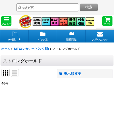
検索
メニュー
カート
★特集！★
パック別
新着商品
お問い合わせ
ホーム
>
MTG:レガシー(パック別)
>
ストロングホールド
ストロングホールド
表示順変更
閉じる
46
件
表示数
:
在庫あり
並び順
: