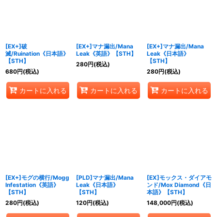
[EX+]破
[EX+]マナ漏出/Mana
[EX+]マナ漏出/Mana
滅/Ruination《日本語》
Leak《英語》【STH】
Leak《日本語》
【STH】
【STH】
280
円
(税込)
680
円
(税込)
280
円
(税込)
カートに入れる
カートに入れる
カートに入れる
[EX+]モグの横行/Mogg
[PLD]マナ漏出/Mana
[EX]モックス・ダイアモ
Infestation《英語》
Leak《日本語》
ンド/Mox Diamond《日
【STH】
【STH】
本語》【STH】
280
円
(税込)
120
円
(税込)
148,000
円
(税込)