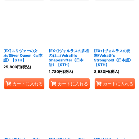
[EX]スリヴァーの女
[EX+]ヴォルラスの多相
[EX+]ヴォルラスの要
王/Sliver Queen《日本
の戦士/Volrath's
塞/Volrath's
語》【STH】
Shapeshifter《日本
Stronghold《日本語》
語》【STH】
【STH】
25,800
円
(税込)
1,780
円
(税込)
8,980
円
(税込)
カートに入れる
カートに入れる
カートに入れる