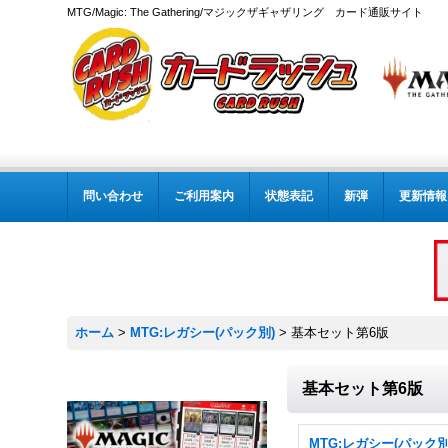
MTG/Magic: The Gathering/マジックザギャザリング カード通販サイト
問い合わせ
ご利用案内
状態表記
新弾
更新情報
ホーム
>
MTG:レガシー(パック別)
>
基本セット第6版
基本セット第6版