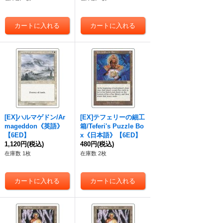
[EX]ハルマゲドン/Ar
[EX]テフェリーの細工
mageddon《英語》
箱/Teferi's Puzzle Bo
【6ED】
x《日本語》【6ED】
1,120円
(税込)
480円
(税込)
在庫数 1枚
在庫数 2枚