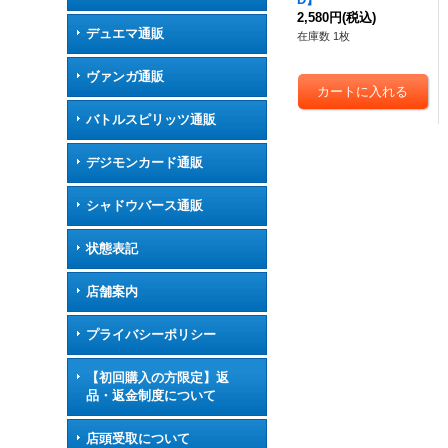
2,580円
(税込)
デュエマ通販
在庫数 1枚
ヴァンガ通販
バトルスピリッツ通販
デジモンカード通販
シャドウバース通販
状態表記
店舗案内
プライバシーポリシー
【初回購入の方限定】返
品・返金制度について
店頭受取について