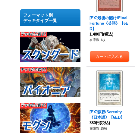
フォーマット別
[EX]最後の賭け/Final
デッキタイプ一覧
Fortune《英語》【6E
D】
1,480円
(税込)
在庫数 1枚
[EX]静寂/Serenity
《日本語》【6ED】
380円
(税込)
在庫数 15枚