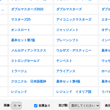
ファウンデーションズ・ジャンプスタート
ダブルマスターズ2022
ダブルマスターズ
マスターズ25
アイコニックマスターズ
エタ
オンスロート
ジャッジメント
オデ
基本セット第7版
プレーンシフト
イン
メルカディアンマスクス
ウルザズ・デスティニー
基本
ストロングホールド
テンペスト
ウェ
ミラージュ
アライアンス
ホー
クロニクル 日本語黒枠
基本セット第4版
レジェンド
レジェンド イタリア語
リバ
画像
:
並び順
:
在庫あり
表