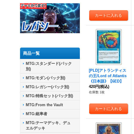
商品一覧
MTG:スタンダード(パック
別)
[PLD]アトランティス
の王/Lord of Atlantis
MTG:モダン(パック別)
《日本語》【6ED】
420円
(税込)
MTG:レガシー(パック別)
在庫数 1枚
MTG:特殊セット(パック別)
MTG:From the Vault
MTG:統率者
MTG:テーマデッキ、デュ
エルデッキ