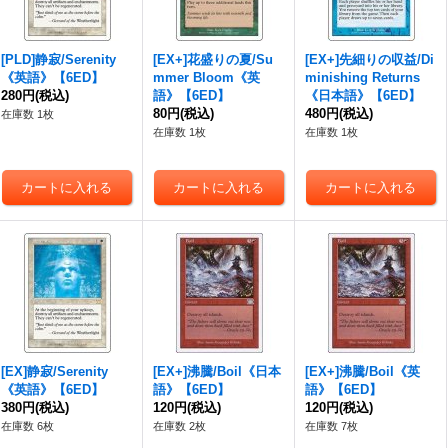
[PLD]静寂/Serenity
[EX+]花盛りの夏/Su
[EX+]先細りの収益/Di
《英語》【6ED】
mmer Bloom《英
minishing Returns
280円
(税込)
語》【6ED】
《日本語》【6ED】
80円
(税込)
480円
(税込)
在庫数 1枚
在庫数 1枚
在庫数 1枚
[EX]静寂/Serenity
[EX+]沸騰/Boil《日本
[EX+]沸騰/Boil《英
《英語》【6ED】
語》【6ED】
語》【6ED】
380円
(税込)
120円
(税込)
120円
(税込)
在庫数 6枚
在庫数 2枚
在庫数 7枚