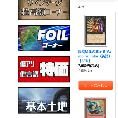
32
件
[EX]吸血の教示者/Va
mpiric Tutor《英語》
【6ED】
7,980円
(税込)
在庫数 2枚