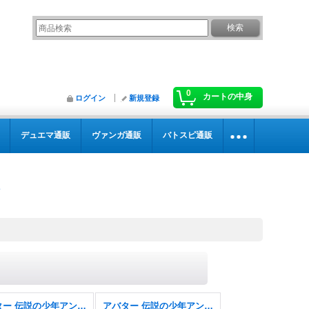
0
カートの中身
ログイン
新規登録
デュエマ通販
ヴァンガ通販
バトスピ通販
アバター 伝説の少年アン・エターナル使用可能カード
アバター 伝説の少年アン・エターナル使用可能カード FOIL