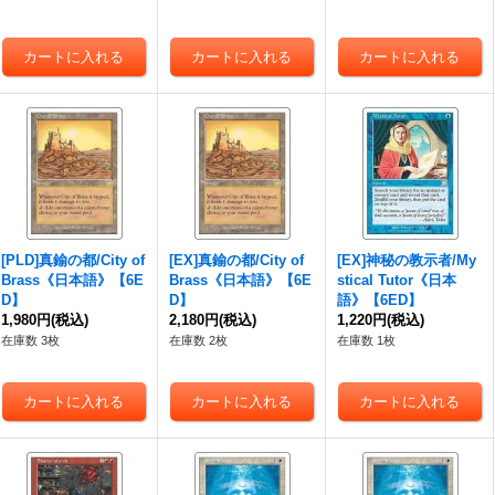
[PLD]真鍮の都/City of
[EX]真鍮の都/City of
[EX]神秘の教示者/My
Brass《日本語》【6E
Brass《日本語》【6E
stical Tutor《日本
D】
D】
語》【6ED】
1,980円
(税込)
2,180円
(税込)
1,220円
(税込)
在庫数 3枚
在庫数 2枚
在庫数 1枚