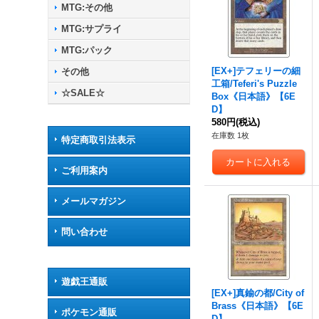
MTG:その他
MTG:サプライ
MTG:パック
[EX+]テフェリーの細
その他
工箱/Teferi's Puzzle
☆SALE☆
Box《日本語》【6E
D】
580円
(税込)
在庫数 1枚
特定商取引法表示
ご利用案内
メールマガジン
問い合わせ
遊戯王通販
[EX+]真鍮の都/City of
Brass《日本語》【6E
ポケモン通販
D】