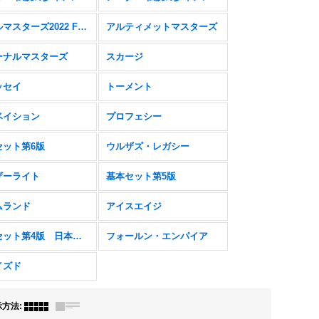
ダブルマスターズ2022 FOIL
アルティメットマスターズ
ーナルマスターズ
スカージ
ッセイ
トーメント
ベイション
プロフェシー
セット第6版
ウルザズ・レガシー
ザーライト
基本セット第5版
ムランド
アイスエイジ
基本セット第4版 日本語黒枠
フォールン・エンパイア
イズド
示方法
: