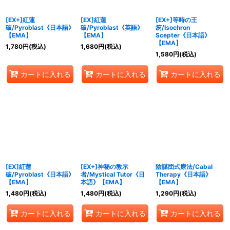
[EX+]紅蓮
[EX]紅蓮
[EX+]等時の王
破/Pyroblast《日本語》
破/Pyroblast《英語》
笏/Isochron
【EMA】
【EMA】
Scepter《日本語》
【EMA】
1,780
円
(税込)
1,680
円
(税込)
1,580
円
(税込)
カートに入れる
カートに入れる
カートに入れる
[EX]紅蓮
[EX+]神秘の教示
陰謀団式療法/Cabal
破/Pyroblast《日本語》
者/Mystical Tutor《日
Therapy《日本語》
【EMA】
本語》【EMA】
【EMA】
1,480
円
(税込)
1,480
円
(税込)
1,290
円
(税込)
カートに入れる
カートに入れる
カートに入れる