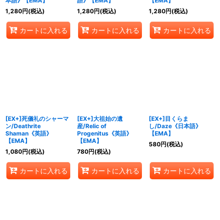
本語》【EMA】
語》【EMA】
【EMA】
1,280
円
(税込)
1,280
円
(税込)
1,280
円
(税込)
カートに入れる
カートに入れる
カートに入れる
[EX+]死儀礼のシャーマ
[EX+]大祖始の遺
[EX+]目くらま
ン/Deathrite
産/Relic of
し/Daze《日本語》
Shaman《英語》
Progenitus《英語》
【EMA】
【EMA】
【EMA】
580
円
(税込)
1,080
円
(税込)
780
円
(税込)
カートに入れる
カートに入れる
カートに入れる