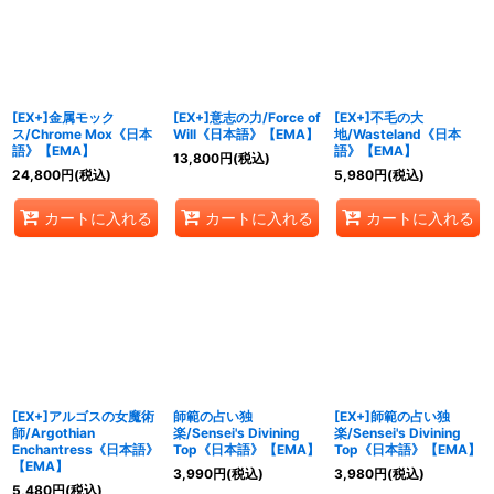
絞り込む
[EX+]金属モック
[EX+]意志の力/Force of
[EX+]不毛の大
ス/Chrome Mox《日本
Will《日本語》【EMA】
地/Wasteland《日本
語》【EMA】
語》【EMA】
13,800
円
(税込)
24,800
円
(税込)
5,980
円
(税込)
カートに入れる
カートに入れる
カートに入れる
[EX+]アルゴスの女魔術
師範の占い独
[EX+]師範の占い独
師/Argothian
楽/Sensei's Divining
楽/Sensei's Divining
Enchantress《日本語》
Top《日本語》【EMA】
Top《日本語》【EMA】
【EMA】
3,990
円
(税込)
3,980
円
(税込)
5,480
円
(税込)