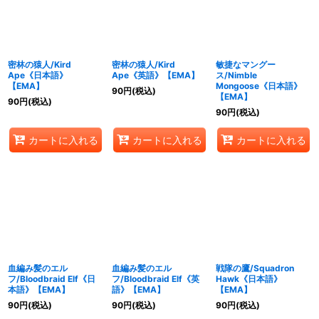
密林の猿人/Kird
密林の猿人/Kird
敏捷なマングー
Ape《日本語》
Ape《英語》【EMA】
ス/Nimble
【EMA】
Mongoose《日本語》
90
円
(税込)
【EMA】
90
円
(税込)
90
円
(税込)
カートに入れる
カートに入れる
カートに入れる
血編み髪のエル
血編み髪のエル
戦隊の鷹/Squadron
フ/Bloodbraid Elf《日
フ/Bloodbraid Elf《英
Hawk《日本語》
本語》【EMA】
語》【EMA】
【EMA】
90
円
(税込)
90
円
(税込)
90
円
(税込)