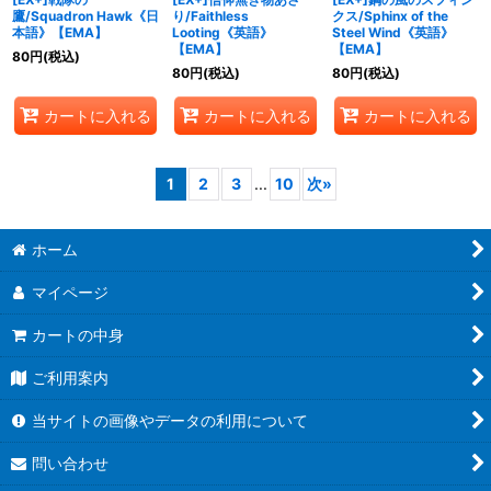
鷹/Squadron Hawk《日
り/Faithless
クス/Sphinx of the
本語》【EMA】
Looting《英語》
Steel Wind《英語》
【EMA】
【EMA】
80
円
(税込)
80
円
(税込)
80
円
(税込)
カートに入れる
カートに入れる
カートに入れる
1
2
3
...
10
次
»
ホーム
マイページ
カートの中身
ご利用案内
当サイトの画像やデータの利用について
問い合わせ