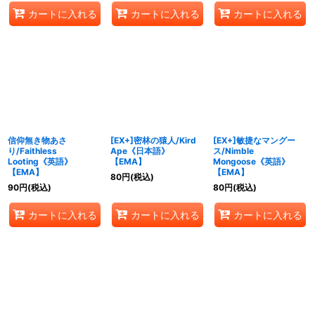
カートに入れる
カートに入れる
カートに入れる
信仰無き物あさ
[EX+]密林の猿人/Kird
[EX+]敏捷なマングー
り/Faithless
Ape《日本語》
ス/Nimble
Looting《英語》
【EMA】
Mongoose《英語》
【EMA】
【EMA】
80
円
(税込)
90
円
(税込)
80
円
(税込)
カートに入れる
カートに入れる
カートに入れる