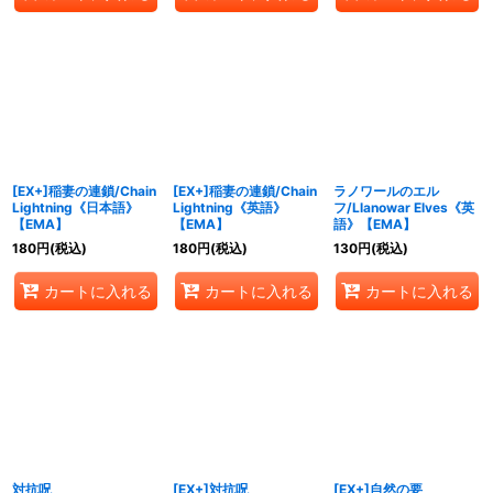
[EX+]稲妻の連鎖/Chain
[EX+]稲妻の連鎖/Chain
ラノワールのエル
Lightning《日本語》
Lightning《英語》
フ/Llanowar Elves《英
【EMA】
【EMA】
語》【EMA】
180
円
(税込)
180
円
(税込)
130
円
(税込)
カートに入れる
カートに入れる
カートに入れる
対抗呪
[EX+]対抗呪
[EX+]自然の要