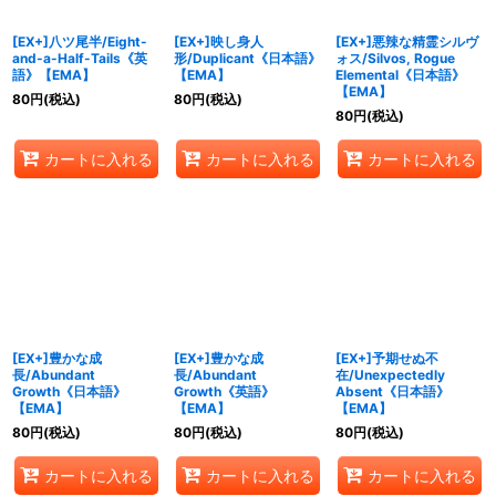
[EX+]八ツ尾半/Eight-
[EX+]映し身人
[EX+]悪辣な精霊シルヴ
and-a-Half-Tails《英
形/Duplicant《日本語》
ォス/Silvos, Rogue
語》【EMA】
【EMA】
Elemental《日本語》
【EMA】
80
円
(税込)
80
円
(税込)
80
円
(税込)
カートに入れる
カートに入れる
カートに入れる
[EX+]豊かな成
[EX+]豊かな成
[EX+]予期せぬ不
長/Abundant
長/Abundant
在/Unexpectedly
Growth《日本語》
Growth《英語》
Absent《日本語》
【EMA】
【EMA】
【EMA】
80
円
(税込)
80
円
(税込)
80
円
(税込)
カートに入れる
カートに入れる
カートに入れる