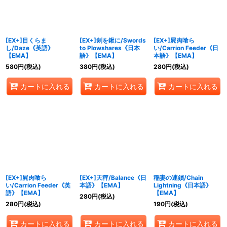
[EX+]目くらま
[EX+]剣を鍬に/Swords
[EX+]屍肉喰ら
し/Daze《英語》
to Plowshares《日本
い/Carrion Feeder《日
【EMA】
語》【EMA】
本語》【EMA】
580
円
(税込)
380
円
(税込)
280
円
(税込)
カートに入れる
カートに入れる
カートに入れる
[EX+]屍肉喰ら
[EX+]天秤/Balance《日
稲妻の連鎖/Chain
い/Carrion Feeder《英
本語》【EMA】
Lightning《日本語》
語》【EMA】
【EMA】
280
円
(税込)
280
円
(税込)
190
円
(税込)
カートに入れる
カートに入れる
カートに入れる