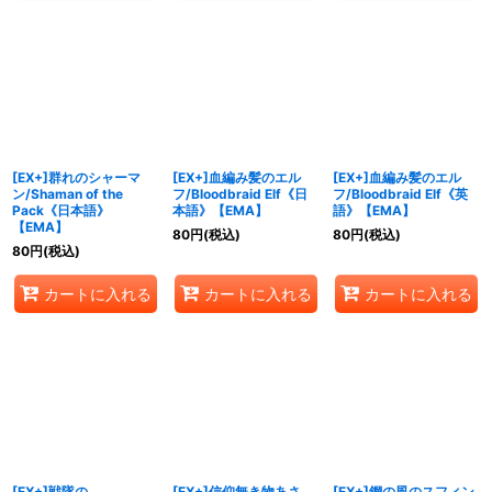
[EX+]群れのシャーマ
[EX+]血編み髪のエル
[EX+]血編み髪のエル
ン/Shaman of the
フ/Bloodbraid Elf《日
フ/Bloodbraid Elf《英
Pack《日本語》
本語》【EMA】
語》【EMA】
【EMA】
80
円
(税込)
80
円
(税込)
80
円
(税込)
カートに入れる
カートに入れる
カートに入れる
[EX+]戦隊の
[EX+]信仰無き物あさ
[EX+]鋼の風のスフィン