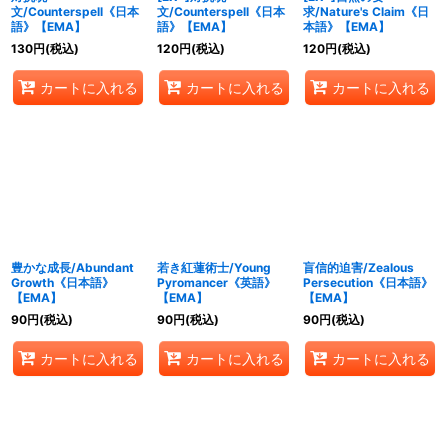
文/Counterspell《日本
文/Counterspell《日本
求/Nature's Claim《日
語》【EMA】
語》【EMA】
本語》【EMA】
130
円
(税込)
120
円
(税込)
120
円
(税込)
カートに入れる
カートに入れる
カートに入れる
豊かな成長/Abundant
若き紅蓮術士/Young
盲信的迫害/Zealous
Growth《日本語》
Pyromancer《英語》
Persecution《日本語》
【EMA】
【EMA】
【EMA】
90
円
(税込)
90
円
(税込)
90
円
(税込)
カートに入れる
カートに入れる
カートに入れる