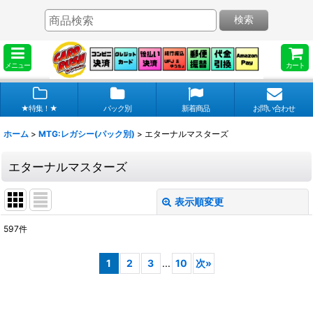
検索
メニュー
カート
★特集！★
パック別
新着商品
お問い合わせ
ホーム
>
MTG:レガシー(パック別)
>
エターナルマスターズ
エターナルマスターズ
表示順変更
閉じる
597
件
表示数
:
1
2
3
...
10
次
»
在庫あり
並び順
: