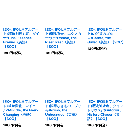
[EX+](FOIL)(フルアー
[EX+](FOIL)(フルアー
[EX+](FOIL)(フルアー
ト)精髄を醸す者、ダイ
ト)蘇る過去、エクスカ
ト)のど首のゴル
ナ/Dina, Essence
ーヴァ/Excava, the
マ/Gorma, the
Brewer《英語》
Risen Past《英語》
Gullet《英語》【SOC】
【SOC】
【SOC】
180
円
(税込)
180
円
(税込)
180
円
(税込)
[EX+](FOIL)(フルアー
[EX+](FOIL)(フルアー
[EX+](FOIL)(フルアー
ト)常時変化、マドゥ
ト)際限なきもの、プリ
ト)歴史追求者、クイン
ル/Muddle, the Ever-
モ/Primo, the
トリウス/Quintorius,
Changing《英語》
Unbounded《英語》
History Chaser《英
【SOC】
【SOC】
語》【SOC】
180
円
(税込)
180
円
(税込)
180
円
(税込)