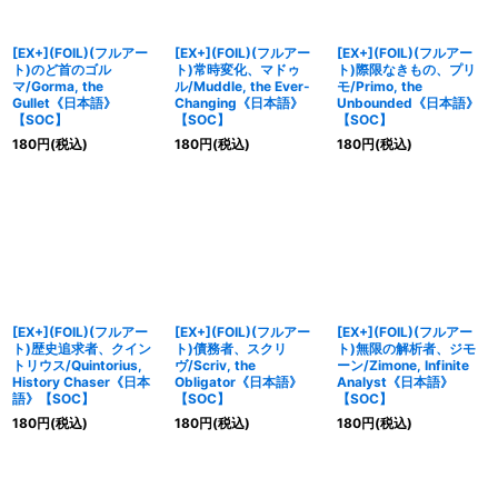
[EX+](FOIL)(フルアー
[EX+](FOIL)(フルアー
[EX+](FOIL)(フルアー
ト)のど首のゴル
ト)常時変化、マドゥ
ト)際限なきもの、プリ
マ/Gorma, the
ル/Muddle, the Ever-
モ/Primo, the
Gullet《日本語》
Changing《日本語》
Unbounded《日本語》
【SOC】
【SOC】
【SOC】
180
円
(税込)
180
円
(税込)
180
円
(税込)
[EX+](FOIL)(フルアー
[EX+](FOIL)(フルアー
[EX+](FOIL)(フルアー
ト)歴史追求者、クイン
ト)債務者、スクリ
ト)無限の解析者、ジモ
トリウス/Quintorius,
ヴ/Scriv, the
ーン/Zimone, Infinite
History Chaser《日本
Obligator《日本語》
Analyst《日本語》
語》【SOC】
【SOC】
【SOC】
180
円
(税込)
180
円
(税込)
180
円
(税込)