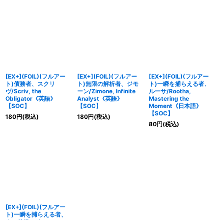
[EX+](FOIL)(フルアー
[EX+](FOIL)(フルアー
[EX+](FOIL)(フルアー
ト)債務者、スクリ
ト)無限の解析者、ジモ
ト)一瞬を捕らえる者、
ヴ/Scriv, the
ーン/Zimone, Infinite
ルーサ/Rootha,
Obligator《英語》
Analyst《英語》
Mastering the
【SOC】
【SOC】
Moment《日本語》
【SOC】
180
円
(税込)
180
円
(税込)
80
円
(税込)
[EX+](FOIL)(フルアー
ト)一瞬を捕らえる者、