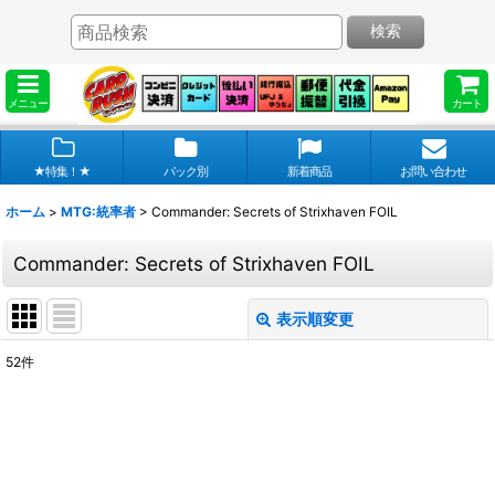
検索
メニュー
カート
★特集！★
パック別
新着商品
お問い合わせ
ホーム
>
MTG:統率者
>
Commander: Secrets of Strixhaven FOIL
Commander: Secrets of Strixhaven FOIL
表示順変更
閉じる
52
件
表示数
:
在庫あり
並び順
: