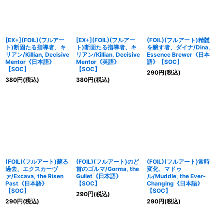
[EX+](FOIL)(フルアー
[EX+](FOIL)(フルアー
(FOIL)(フルアート)精髄
ト)断固たる指導者、キ
ト)断固たる指導者、キ
を醸す者、ダイナ/Dina,
リアン/Killian, Decisive
リアン/Killian, Decisive
Essence Brewer《日本
Mentor《日本語》
Mentor《英語》
語》【SOC】
【SOC】
【SOC】
290
円
(税込)
380
円
(税込)
380
円
(税込)
(FOIL)(フルアート)蘇る
(FOIL)(フルアート)のど
(FOIL)(フルアート)常時
過去、エクスカーヴ
首のゴルマ/Gorma, the
変化、マドゥ
ァ/Excava, the Risen
Gullet《日本語》
ル/Muddle, the Ever-
Past《日本語》
【SOC】
Changing《日本語》
【SOC】
【SOC】
290
円
(税込)
290
円
(税込)
290
円
(税込)