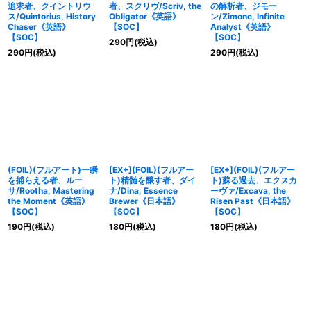
追求者、クイントリウ
者、スクリヴ/Scriv, the
の解析者、ジモー
ス/Quintorius, History
Obligator《英語》
ン/Zimone, Infinite
Chaser《英語》
【SOC】
Analyst《英語》
【SOC】
【SOC】
290
円
(税込)
290
円
(税込)
290
円
(税込)
(FOIL)(フルアート)一瞬
[EX+](FOIL)(フルアー
[EX+](FOIL)(フルアー
を捕らえる者、ルー
ト)精髄を醸す者、ダイ
ト)蘇る過去、エクスカ
サ/Rootha, Mastering
ナ/Dina, Essence
ーヴァ/Excava, the
the Moment《英語》
Brewer《日本語》
Risen Past《日本語》
【SOC】
【SOC】
【SOC】
190
円
(税込)
180
円
(税込)
180
円
(税込)