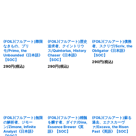
(FOIL)(フルアート)際限
(FOIL)(フルアート)歴史
(FOIL)(フルアート)債務
なきもの、プリ
追求者、クイントリウ
者、スクリヴ/Scriv, the
モ/Primo, the
ス/Quintorius, History
Obligator《日本語》
Unbounded《日本語》
Chaser《日本語》
【SOC】
【SOC】
【SOC】
290
円
(税込)
290
円
(税込)
290
円
(税込)
(FOIL)(フルアート)無限
(FOIL)(フルアート)精髄
(FOIL)(フルアート)蘇る
の解析者、ジモー
を醸す者、ダイナ/Dina,
過去、エクスカーヴ
ン/Zimone, Infinite
Essence Brewer《英
ァ/Excava, the Risen
Analyst《日本語》
語》【SOC】
Past《英語》【SOC】
【SOC】