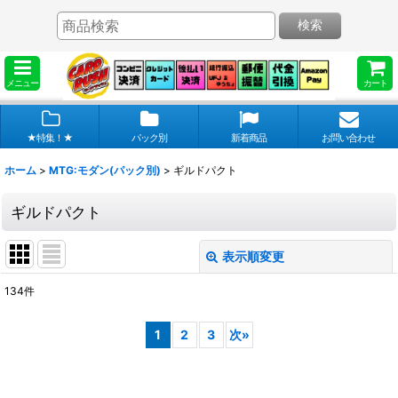
検索
メニュー
カート
★特集！★
パック別
新着商品
お問い合わせ
ホーム
>
MTG:モダン(パック別)
>
ギルドパクト
ギルドパクト
表示順変更
閉じる
134
件
表示数
:
1
2
3
次
»
在庫あり
並び順
: