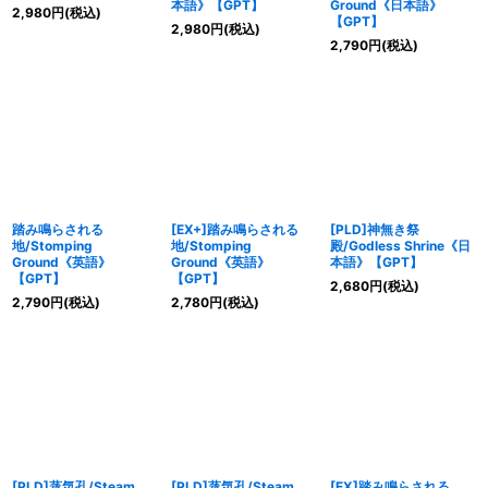
本語》【GPT】
Ground《日本語》
2,980
円
(税込)
【GPT】
2,980
円
(税込)
2,790
円
(税込)
踏み鳴らされる
[EX+]踏み鳴らされる
[PLD]神無き祭
地/Stomping
地/Stomping
殿/Godless Shrine《日
Ground《英語》
Ground《英語》
本語》【GPT】
【GPT】
【GPT】
2,680
円
(税込)
2,790
円
(税込)
2,780
円
(税込)
[PLD]蒸気孔/Steam
[PLD]蒸気孔/Steam
[EX]踏み鳴らされる