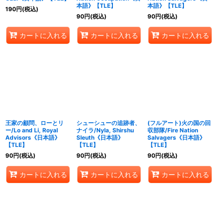
本語》【TLE】
本語》【TLE】
190
円
(税込)
90
円
(税込)
90
円
(税込)
カートに入れる
カートに入れる
カートに入れる
王家の顧問、ローとリ
シューシューの追跡者、
(フルアート)火の国の回
ー/Lo and Li, Royal
ナイラ/Nyla, Shirshu
収部隊/Fire Nation
Advisors《日本語》
Sleuth《日本語》
Salvagers《日本語》
【TLE】
【TLE】
【TLE】
90
円
(税込)
90
円
(税込)
90
円
(税込)
カートに入れる
カートに入れる
カートに入れる