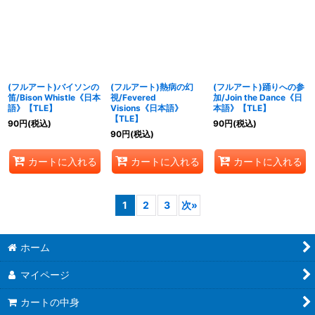
(フルアート)バイソンの
(フルアート)熱病の幻
(フルアート)踊りへの参
笛/Bison Whistle《日本
視/Fevered
加/Join the Dance《日
語》【TLE】
Visions《日本語》
本語》【TLE】
【TLE】
90
円
(税込)
90
円
(税込)
90
円
(税込)
カートに入れる
カートに入れる
カートに入れる
1
2
3
次
»
ホーム
マイページ
カートの中身