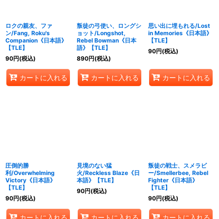
ロクの親友、ファ
叛徒の弓使い、ロングシ
思い出に埋もれる/Lost
ン/Fang, Roku's
ョット/Longshot,
in Memories《日本語》
Companion《日本語》
Rebel Bowman《日本
【TLE】
【TLE】
語》【TLE】
90
円
(税込)
90
円
(税込)
890
円
(税込)
カートに入れる
カートに入れる
カートに入れる
圧倒的勝
見境のない猛
叛徒の戦士、スメラビ
利/Overwhelming
火/Reckless Blaze《日
ー/Smellerbee, Rebel
Victory《日本語》
本語》【TLE】
Fighter《日本語》
【TLE】
【TLE】
90
円
(税込)
90
円
(税込)
90
円
(税込)
カートに入れる
カートに入れる
カートに入れる