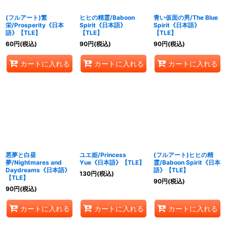
(フルアート)繁
ヒヒの精霊/Baboon
青い仮面の男/The Blue
栄/Prosperity《日本
Spirit《日本語》
Spirit《日本語》
語》【TLE】
【TLE】
【TLE】
60
円
(税込)
90
円
(税込)
90
円
(税込)
カートに入れる
カートに入れる
カートに入れる
悪夢と白昼
ユエ姫/Princess
(フルアート)ヒヒの精
夢/Nightmares and
Yue《日本語》【TLE】
霊/Baboon Spirit《日本
Daydreams《日本語》
語》【TLE】
130
円
(税込)
【TLE】
90
円
(税込)
90
円
(税込)
カートに入れる
カートに入れる
カートに入れる