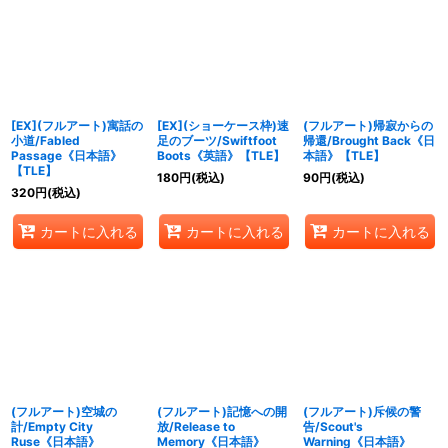
並び順
:
絞り込む
[EX](フルアート)寓話の
[EX](ショーケース枠)速
(フルアート)帰寂からの
小道/Fabled
足のブーツ/Swiftfoot
帰還/Brought Back《日
Passage《日本語》
Boots《英語》【TLE】
本語》【TLE】
【TLE】
180
円
(税込)
90
円
(税込)
320
円
(税込)
カートに入れる
カートに入れる
カートに入れる
(フルアート)空城の
(フルアート)記憶への開
(フルアート)斥候の警
計/Empty City
放/Release to
告/Scout's
Ruse《日本語》
Memory《日本語》
Warning《日本語》