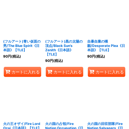
(フルアート)青い仮面の
(フルアート)黒の太陽の
自暴自棄の嘆
男/The Blue Spirit《日
頂点/Black Sun's
願/Desperate Plea《日
本語》【TLE】
Zenith《日本語》
本語》【TLE】
【TLE】
90
円
(税込)
90
円
(税込)
90
円
(税込)
カートに入れる
カートに入れる
カートに入れる
火の王オザイ/Fire Lord
火の国の占領/Fire
火の国の回収部隊/Fire
Ozai《日本語》【TLE】
Nation Occupation《日
Nation Salvagers《日