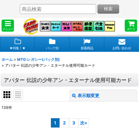
検索
メニュー
カート
★特集！★
パック別
新着商品
お問い合わせ
ホーム
>
MTG:レガシー(パック別)
>
アバター 伝説の少年アン・エターナル使用可能カード
アバター 伝説の少年アン・エターナル使用可能カード
表示順変更
閉じる
139
件
表示数
:
1
2
3
次
»
在庫あり