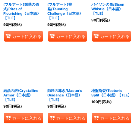
(フルアート)栄華の儀
(フルアート)挑
バイソンの笛/Bison
式/Rites of
発/Taunting
Whistle《日本語》
Flourishing《日本語》
Challenge《日本語》
【TLE】
【TLE】
【TLE】
90
円
(税込)
90
円
(税込)
90
円
(税込)
カートに入れる
カートに入れる
カートに入れる
結晶の鎧/Crystalline
師匠の導き/Master's
地盤断裂/Tectonic
Armor《日本語》
Guidance《日本語》
Split《日本語》【TLE】
【TLE】
【TLE】
190
円
(税込)
90
円
(税込)
90
円
(税込)
カートに入れる
カートに入れる
カートに入れる