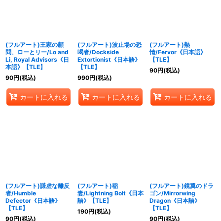
(フルアート)王家の顧
(フルアート)波止場の恐
(フルアート)熱
問、ローとリー/Lo and
喝者/Dockside
情/Fervor《日本語》
Li, Royal Advisors《日
Extortionist《日本語》
【TLE】
本語》【TLE】
【TLE】
90
円
(税込)
90
円
(税込)
990
円
(税込)
カートに入れる
カートに入れる
カートに入れる
(フルアート)謙虚な離反
(フルアート)稲
(フルアート)鏡翼のドラ
者/Humble
妻/Lightning Bolt《日本
ゴン/Mirrorwing
Defector《日本語》
語》【TLE】
Dragon《日本語》
【TLE】
【TLE】
190
円
(税込)
90
円
(税込)
90
円
(税込)