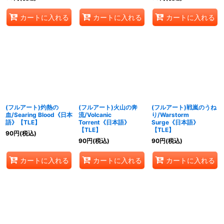
カートに入れる
カートに入れる
カートに入れる
(フルアート)灼熱の
(フルアート)火山の奔
(フルアート)戦嵐のうね
血/Searing Blood《日本
流/Volcanic
り/Warstorm
語》【TLE】
Torrent《日本語》
Surge《日本語》
【TLE】
【TLE】
90
円
(税込)
90
円
(税込)
90
円
(税込)
カートに入れる
カートに入れる
カートに入れる