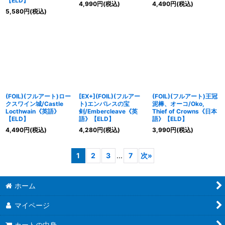
【ELD】
4,990
円
(税込)
4,490
円
(税込)
5,580
円
(税込)
(FOIL)(フルアート)ロー
[EX+](FOIL)(フルアー
(FOIL)(フルアート)王冠
クスワイン城/Castle
ト)エンバレスの宝
泥棒、オーコ/Oko,
Locthwain《英語》
剣/Embercleave《英
Thief of Crowns《日本
【ELD】
語》【ELD】
語》【ELD】
4,490
円
(税込)
4,280
円
(税込)
3,990
円
(税込)
1
2
3
...
7
次
»
ホーム
マイページ
カートの中身