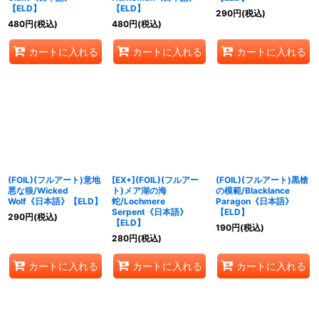
【ELD】
【ELD】
290
円
(税込)
480
円
(税込)
480
円
(税込)
カートに入れる
カートに入れる
カートに入れる
(FOIL)(フルアート)意地
[EX+](FOIL)(フルアー
(FOIL)(フルアート)黒槍
悪な狼/Wicked
ト)メア湖の海
の模範/Blacklance
Wolf《日本語》【ELD】
蛇/Lochmere
Paragon《日本語》
Serpent《日本語》
【ELD】
290
円
(税込)
【ELD】
190
円
(税込)
280
円
(税込)
カートに入れる
カートに入れる
カートに入れる