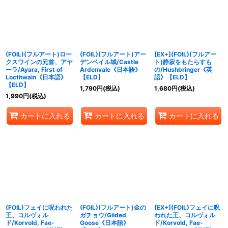
絞り込む
(FOIL)(フルアート)ロー
(FOIL)(フルアート)アー
[EX+](FOIL)(フルアー
クスワインの元首、アヤ
デンベイル城/Castle
ト)静寂をもたらすも
ーラ/Ayara, First of
Ardenvale《日本語》
の/Hushbringer《英
Locthwain《日本語》
【ELD】
語》【ELD】
【ELD】
1,790
円
(税込)
1,680
円
(税込)
1,990
円
(税込)
カートに入れる
カートに入れる
カートに入れる
(FOIL)フェイに呪われた
(FOIL)(フルアート)金の
[EX+](FOIL)フェイに呪
王、コルヴォル
ガチョウ/Gilded
われた王、コルヴォル
ド/Korvold, Fae-
Goose《日本語》
ド/Korvold, Fae-