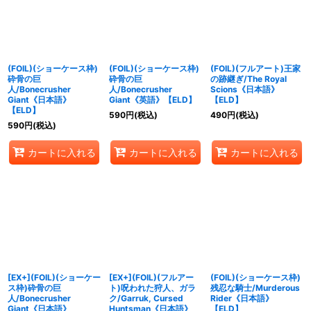
(FOIL)(ショーケース枠)
(FOIL)(ショーケース枠)
(FOIL)(フルアート)王家
砕骨の巨
砕骨の巨
の跡継ぎ/The Royal
人/Bonecrusher
人/Bonecrusher
Scions《日本語》
Giant《日本語》
Giant《英語》【ELD】
【ELD】
【ELD】
590
円
(税込)
490
円
(税込)
590
円
(税込)
カートに入れる
カートに入れる
カートに入れる
[EX+](FOIL)(ショーケー
[EX+](FOIL)(フルアー
(FOIL)(ショーケース枠)
ス枠)砕骨の巨
ト)呪われた狩人、ガラ
残忍な騎士/Murderous
人/Bonecrusher
ク/Garruk, Cursed
Rider《日本語》
Giant《日本語》
Huntsman《日本語》
【ELD】