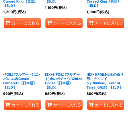
Cursed King《英語》
【ELD】
Cursed King《英語》
【ELD】
【ELD】
1,190
円
(税込)
1,290
円
(税込)
1,080
円
(税込)
カートに入れる
カートに入れる
カートに入れる
(FOIL)(フルアート)エン
[EX+](FOIL)(フルアー
[EX+](FOIL)伝承の語り
バレス城/Castle
ト)金のガチョウ/Gilded
部、チュレイ
Embereth《日本語》
Goose《日本語》
ン/Chulane, Teller of
【ELD】
【ELD】
Tales《英語》【ELD】
990
円
(税込)
980
円
(税込)
880
円
(税込)
カートに入れる
カートに入れる
カートに入れる