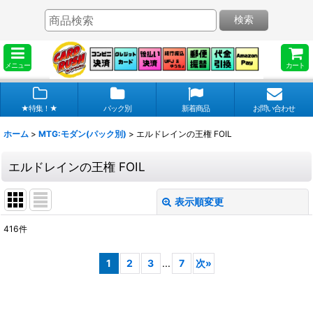
検索
メニュー
カート
★特集！★
パック別
新着商品
お問い合わせ
ホーム
>
MTG:モダン(パック別)
>
エルドレインの王権 FOIL
エルドレインの王権 FOIL
表示順変更
閉じる
416
件
表示数
:
1
2
3
...
7
次
»
在庫あり
並び順
: