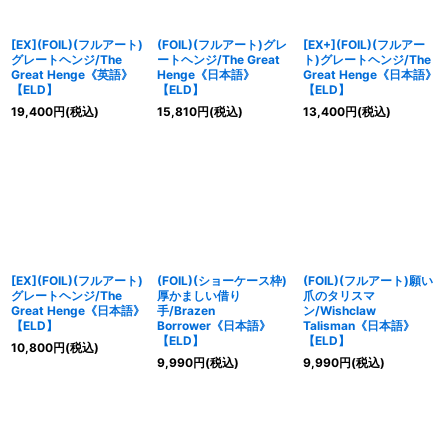
[EX](FOIL)(フルアート)
(FOIL)(フルアート)グレ
[EX+](FOIL)(フルアー
グレートヘンジ/The
ートヘンジ/The Great
ト)グレートヘンジ/The
Great Henge《英語》
Henge《日本語》
Great Henge《日本語》
【ELD】
【ELD】
【ELD】
19,400
円
(税込)
15,810
円
(税込)
13,400
円
(税込)
[EX](FOIL)(フルアート)
(FOIL)(ショーケース枠)
(FOIL)(フルアート)願い
グレートヘンジ/The
厚かましい借り
爪のタリスマ
Great Henge《日本語》
手/Brazen
ン/Wishclaw
【ELD】
Borrower《日本語》
Talisman《日本語》
【ELD】
【ELD】
10,800
円
(税込)
9,990
円
(税込)
9,990
円
(税込)