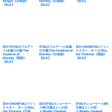
Ranger《日本語》
Eternity《日本語》
【ELD】
【ELD】
【ELD】
[EX+](FOIL)(フルアー
(FOIL)(フルアート)永遠
[EX+](NONFOIL)トリッ
ト)永遠の大釜/The
の大釜/The Cauldron of
クスター、オーコ/Oko,
Cauldron of
Eternity《日本語》
the Trickster《英語》
Eternity《英語》
【ELD】
【ELD】
【ELD】
[EX+](NONFOIL)トリッ
[EX](FOIL)(ショーケー
(FOIL)(ショーケース枠)
クスター、オーコ/Oko,
ス枠)王国まといの巨
王国まといの巨
the Trickster《日本
人/Realm-Cloaked
人/Realm-Cloaked