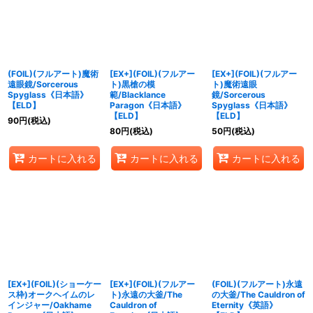
(FOIL)(フルアート)魔術
[EX+](FOIL)(フルアー
[EX+](FOIL)(フルアー
遠眼鏡/Sorcerous
ト)黒槍の模
ト)魔術遠眼
Spyglass《日本語》
範/Blacklance
鏡/Sorcerous
【ELD】
Paragon《日本語》
Spyglass《日本語》
【ELD】
【ELD】
90
円
(税込)
80
円
(税込)
50
円
(税込)
カートに入れる
カートに入れる
カートに入れる
[EX+](FOIL)(ショーケー
[EX+](FOIL)(フルアー
(FOIL)(フルアート)永遠
ス枠)オークヘイムのレ
ト)永遠の大釜/The
の大釜/The Cauldron of
インジャー/Oakhame
Cauldron of
Eternity《英語》