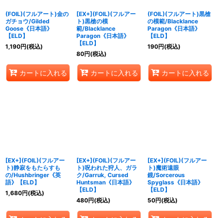
(FOIL)(フルアート)金の
[EX+](FOIL)(フルアー
(FOIL)(フルアート)黒槍
ガチョウ/Gilded
ト)黒槍の模
の模範/Blacklance
Goose《日本語》
範/Blacklance
Paragon《日本語》
【ELD】
Paragon《日本語》
【ELD】
【ELD】
1,190
円
(税込)
190
円
(税込)
80
円
(税込)
カートに入れる
カートに入れる
カートに入れる
[EX+](FOIL)(フルアー
[EX+](FOIL)(フルアー
[EX+](FOIL)(フルアー
ト)静寂をもたらすも
ト)呪われた狩人、ガラ
ト)魔術遠眼
の/Hushbringer《英
ク/Garruk, Cursed
鏡/Sorcerous
語》【ELD】
Huntsman《日本語》
Spyglass《日本語》
【ELD】
【ELD】
1,680
円
(税込)
480
円
(税込)
50
円
(税込)