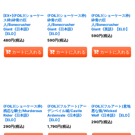
絞り込む
[EX+](FOIL)(ショーケー
(FOIL)(ショーケース枠)
(FOIL)(ショーケース枠)
ス枠)砕骨の巨
砕骨の巨
砕骨の巨
人/Bonecrusher
人/Bonecrusher
人/Bonecrusher
Giant《日本語》
Giant《日本語》
Giant《英語》【ELD】
【ELD】
【ELD】
590
円
(税込)
480
円
(税込)
590
円
(税込)
カートに入れる
カートに入れる
カートに入れる
(FOIL)(ショーケース枠)
(FOIL)(フルアート)アー
(FOIL)(フルアート)意地
残忍な騎士/Murderous
デンベイル城/Castle
悪な狼/Wicked
Rider《日本語》
Ardenvale《日本語》
Wolf《日本語》【ELD】
【ELD】
【ELD】
290
円
(税込)
290
円
(税込)
1,790
円
(税込)