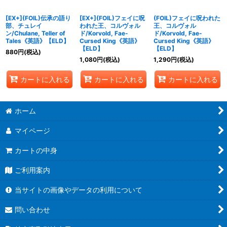
[EX+](FOIL)伝承の語り
[EX+](FOIL)フェイに呪
(FOIL)フェイに呪われた
部、チュレイ
われた王、コルヴォル
王、コルヴォル
ン/Chulane, Teller of
ド/Korvold, Fae-
ド/Korvold, Fae-
Tales《英語》【ELD】
Cursed King《英語》
Cursed King《英語》
【ELD】
【ELD】
880
円
(税込)
1,080
円
(税込)
1,290
円
(税込)
カートに入れる
カートに入れる
カートに入れる
ホーム
マイページ
カートの中身
ご利用案内
当サイトの画像やデータの利用について
問い合わせ