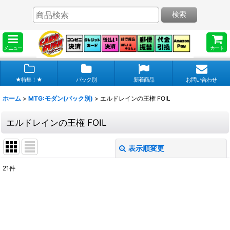
検索
メニュー
カート
★特集！★
パック別
新着商品
お問い合わせ
ホーム
>
MTG:モダン(パック別)
>
エルドレインの王権 FOIL
エルドレインの王権 FOIL
表示順変更
閉じる
21
件
表示数
:
在庫あり
並び順
: