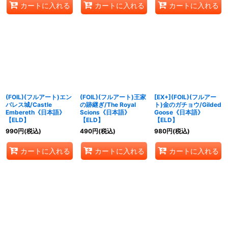
カートに入れる
カートに入れる
カートに入れる
(FOIL)(フルアート)エン
(FOIL)(フルアート)王家
[EX+](FOIL)(フルアー
バレス城/Castle
の跡継ぎ/The Royal
ト)金のガチョウ/Gilded
Embereth《日本語》
Scions《日本語》
Goose《日本語》
【ELD】
【ELD】
【ELD】
990
円
(税込)
490
円
(税込)
980
円
(税込)
カートに入れる
カートに入れる
カートに入れる