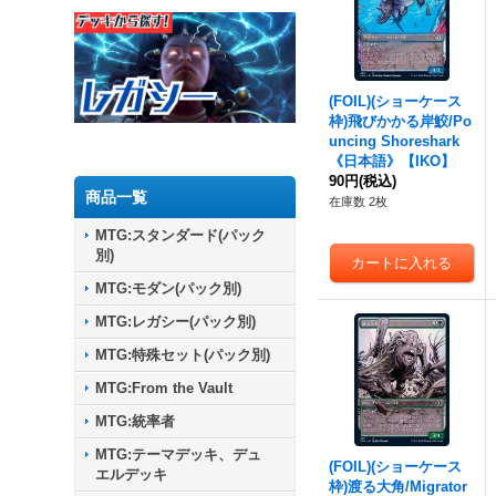
(FOIL)(ショーケース
枠)飛びかかる岸鮫/Po
uncing Shoreshark
《日本語》【IKO】
90円
(税込)
商品一覧
在庫数 2枚
MTG:スタンダード(パック
別)
MTG:モダン(パック別)
MTG:レガシー(パック別)
MTG:特殊セット(パック別)
MTG:From the Vault
MTG:統率者
MTG:テーマデッキ、デュ
(FOIL)(ショーケース
エルデッキ
枠)渡る大角/Migrator