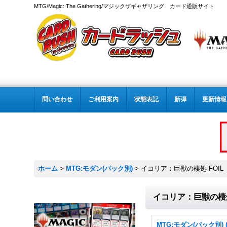
MTG/Magic: The Gathering/マジックザギャザリング カード通販サイト
問い合わせ
ご利用案内
状態表記
新弾
更新情報
ホーム
>
MTG:モダン(パック別)
>
イコリア：巨獣の棲処 FOIL
イコリア：巨獣の棲処