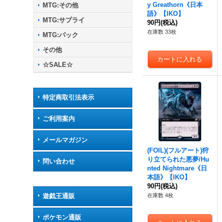
y Greathorn《日本
MTG:その他
語》【IKO】
MTG:サプライ
90円
(税込)
在庫数 33枚
MTG:パック
その他
☆SALE☆
特定商取引法表示
ご利用案内
メールマガジン
(FOIL)(フルアート)狩
り立てられた悪夢/Hu
問い合わせ
nted Nightmare《日
本語》【IKO】
90円
(税込)
遊戯王通販
在庫数 4枚
ポケモン通販