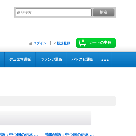
0
カートの中身
ログイン
新規登録
デュエマ通販
ヴァンガ通販
バトスピ通販
指輪物語：中つ国の伝承 ホリデーリリース
指輪物語：中つ国の伝承 ホリデーリリース FOIL