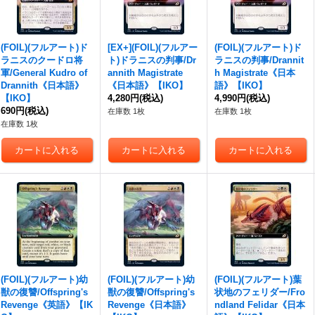
(FOIL)(フルアート)ド
[EX+](FOIL)(フルアー
(FOIL)(フルアート)ド
ラニスのクードロ将
ト)ドラニスの判事/Dr
ラニスの判事/Drannit
軍/General Kudro of
annith Magistrate
h Magistrate《日本
Drannith《日本語》
《日本語》【IKO】
語》【IKO】
【IKO】
4,280円
(税込)
4,990円
(税込)
690円
(税込)
在庫数 1枚
在庫数 1枚
在庫数 1枚
(FOIL)(フルアート)幼
(FOIL)(フルアート)幼
(FOIL)(フルアート)葉
獣の復讐/Offspring's
獣の復讐/Offspring's
状地のフェリダー/Fro
Revenge《英語》【IK
Revenge《日本語》
ndland Felidar《日本