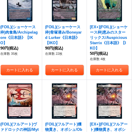
(FOIL)(ショーケース
(FOIL)(ショーケース
[EX+](FOIL)(ショーケ
枠)肉食島/Archipelag
枠)骨塚潜み/Boneyar
ース枠)恵みのスター
ore《日本語》【IK
d Lurker《日本語》
リックス/Auspicious
O】
【IKO】
Starrix《日本語》【I
90円
(税込)
90円
(税込)
KO】
50円
(税込)
在庫数 35枚
在庫数 22枚
在庫数 4枚
(FOIL)(フルアート)ヴ
(FOIL)(フルアート)獲
[EX+](FOIL)(フルアー
ァドロックの神話/Myt
物貫き、オボシュ/Ob
ト)獲物貫き、オボシ