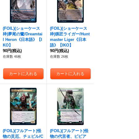
(FOIL)(ショーケース
(FOIL)(ショーケース
枠)夢尾の鷺/Dreamtai
枠)猟匠ライガー/Hunt
l Heron《日本語》【I
master Liger《日本
KO】
語》【IKO】
90円
(税込)
90円
(税込)
在庫数 46枚
在庫数 26枚
(FOIL)(フルアート)怪
(FOIL)(フルアート)怪
物の災厄、チェビル/C
物の代言者、ビビア