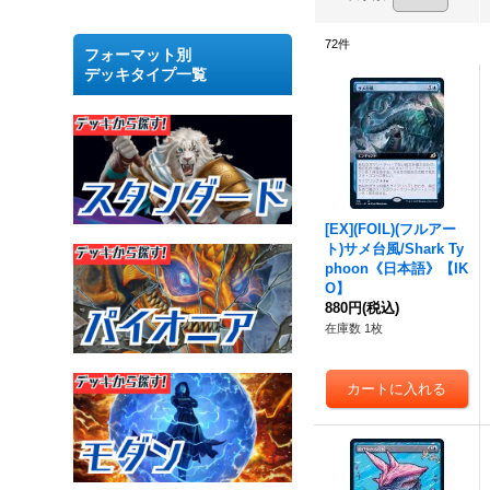
72
件
フォーマット別
デッキタイプ一覧
[EX](FOIL)(フルアー
ト)サメ台風/Shark Ty
phoon《日本語》【IK
O】
880円
(税込)
在庫数 1枚