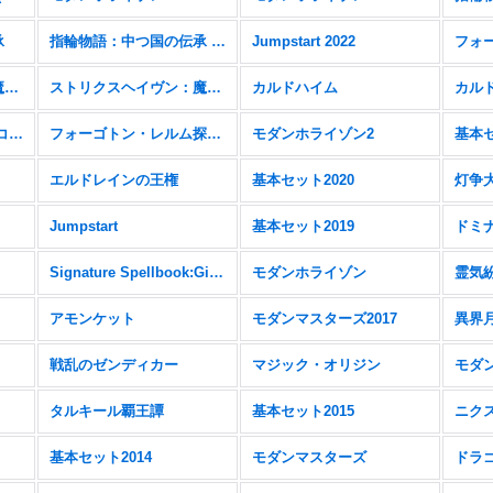
承
指輪物語：中つ国の伝承 FOIL
Jumpstart 2022
フォ
ストリクスヘイヴン：魔法学院
ストリクスヘイヴン：魔法学院 FOIL
カルドハイム
カルド
ゼンディカーの夜明け コレクターブースター＆FOIL
フォーゴトン・レルム探訪 統率者デッキ
モダンホライゾン2
基本セ
エルドレインの王権
基本セット2020
灯争
Jumpstart
基本セット2019
ドミ
Signature Spellbook:Gideon
モダンホライゾン
霊気
アモンケット
モダンマスターズ2017
異界
戦乱のゼンディカー
マジック・オリジン
モダン
タルキール覇王譚
基本セット2015
ニク
基本セット2014
モダンマスターズ
ドラ