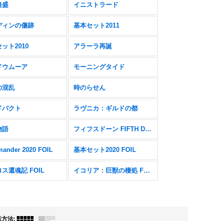
隆盛
イニストラード
ディンの傷跡
基本セット2011
ット2010
アラーラ再誕
ドウムーア
モーニングタイド
の混乱
時のらせん
ドパクト
ラヴニカ：ギルドの都
物語
フィフスドーン FIFTH DAWN
ander 2020 FOIL
基本セット2020 FOIL
ス還魂記 FOIL
イコリア：巨獣の棲処 FOIL
示方法
: