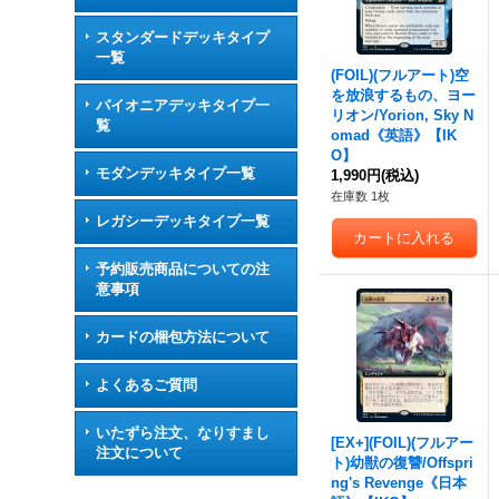
スタンダードデッキタイプ
一覧
(FOIL)(フルアート)空
を放浪するもの、ヨー
パイオニアデッキタイプ一
リオン/Yorion, Sky N
覧
omad《英語》【IK
O】
モダンデッキタイプ一覧
1,990円
(税込)
在庫数 1枚
レガシーデッキタイプ一覧
予約販売商品についての注
意事項
カードの梱包方法について
よくあるご質問
いたずら注文、なりすまし
[EX+](FOIL)(フルアー
注文について
ト)幼獣の復讐/Offspri
ng's Revenge《日本