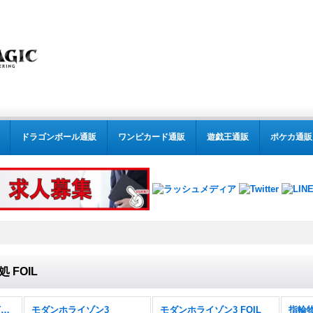
ドラゴンボール通販
ワンピカード通販
遊戯王通販
ポケカ通販
 FOIL
MTG:モダン(パック別) (全商品)
モダンホライゾン3
モダンホライゾン3 FOIL