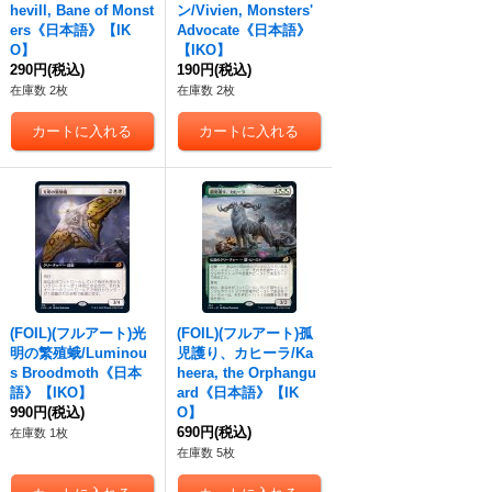
hevill, Bane of Monst
ン/Vivien, Monsters'
ers《日本語》【IK
Advocate《日本語》
O】
【IKO】
290円
(税込)
190円
(税込)
在庫数 2枚
在庫数 2枚
(FOIL)(フルアート)光
(FOIL)(フルアート)孤
明の繁殖蛾/Luminou
児護り、カヒーラ/Ka
s Broodmoth《日本
heera, the Orphangu
語》【IKO】
ard《日本語》【IK
990円
(税込)
O】
690円
(税込)
在庫数 1枚
在庫数 5枚