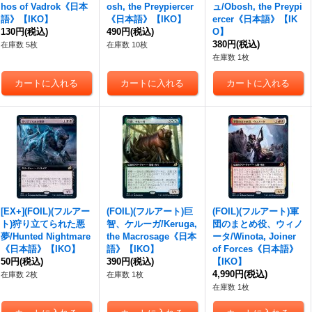
hos of Vadrok《日本
osh, the Preypiercer
ュ/Obosh, the Preypi
語》【IKO】
《日本語》【IKO】
ercer《日本語》【IK
130円
(税込)
490円
(税込)
O】
380円
(税込)
在庫数 5枚
在庫数 10枚
在庫数 1枚
[EX+](FOIL)(フルアー
(FOIL)(フルアート)巨
(FOIL)(フルアート)軍
ト)狩り立てられた悪
智、ケルーガ/Keruga,
団のまとめ役、ウィノ
夢/Hunted Nightmare
the Macrosage《日本
ータ/Winota, Joiner
《日本語》【IKO】
語》【IKO】
of Forces《日本語》
50円
(税込)
390円
(税込)
【IKO】
4,990円
(税込)
在庫数 2枚
在庫数 1枚
在庫数 1枚