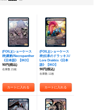
(FOIL)(ショーケース
(FOIL)(ショーケース
枠)屍豹/Necropanther
枠)伝承のドラッキス/
《日本語》【IKO】
Lore Drakkis《日本
90円
(税込)
語》【IKO】
90円
(税込)
在庫数 21枚
在庫数 11枚