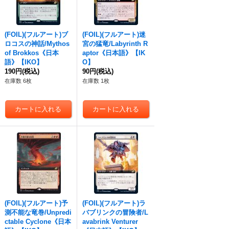
(FOIL)(フルアート)ブ
(FOIL)(フルアート)迷
ロコスの神話/Mythos
宮の猛竜/Labyrinth R
of Brokkos《日本
aptor《日本語》【IK
語》【IKO】
O】
190円
(税込)
90円
(税込)
在庫数 6枚
在庫数 1枚
(FOIL)(フルアート)予
(FOIL)(フルアート)ラ
測不能な竜巻/Unpredi
バブリンクの冒険者/L
ctable Cyclone《日本
avabrink Venturer