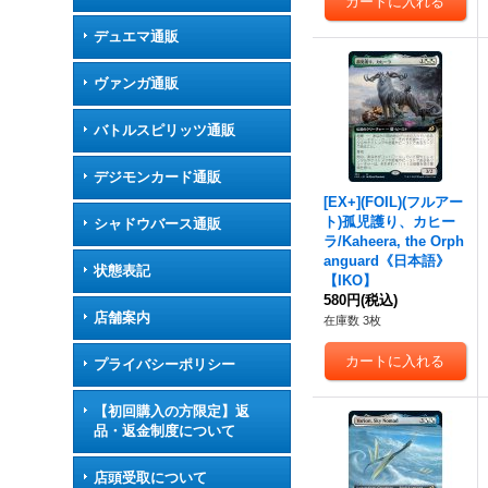
デュエマ通販
ヴァンガ通販
バトルスピリッツ通販
デジモンカード通販
[EX+](FOIL)(フルアー
ト)孤児護り、カヒー
シャドウバース通販
ラ/Kaheera, the Orph
anguard《日本語》
状態表記
【IKO】
580円
(税込)
店舗案内
在庫数 3枚
プライバシーポリシー
【初回購入の方限定】返
品・返金制度について
店頭受取について