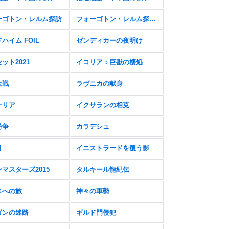
ーゴトン・レルム探訪
フォーゴトン・レルム探訪 FOIL
ハイム FOIL
ゼンディカーの夜明け
ット2021
イコリア：巨獣の棲処
大戦
ラヴニカの献身
ナリア
イクサランの相克
紛争
カラデシュ
月
イニストラードを覆う影
マスターズ2015
タルキール龍紀伝
スへの旅
神々の軍勢
ゴンの迷路
ギルド門侵犯