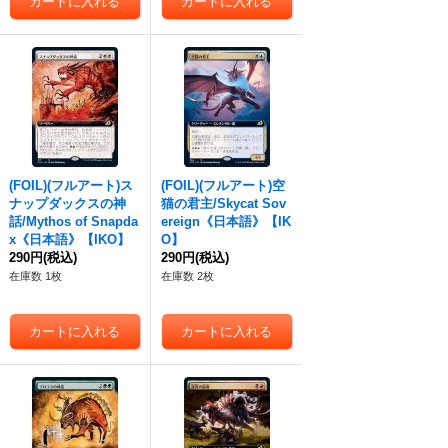
(FOIL)(フルアート)ス
(FOIL)(フルアート)空
ナップダックスの神
猫の君主/Skycat Sov
話/Mythos of Snapda
ereign《日本語》【IK
x《日本語》【IKO】
O】
290円
(税込)
290円
(税込)
在庫数 1枚
在庫数 2枚