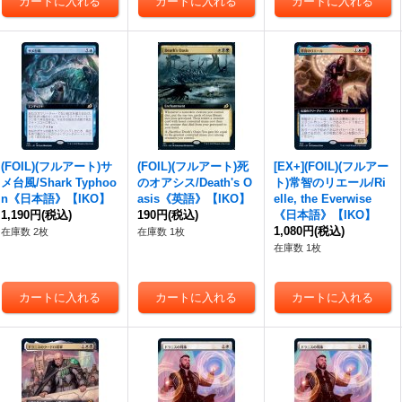
(FOIL)(フルアート)サ
(FOIL)(フルアート)死
[EX+](FOIL)(フルアー
メ台風/Shark Typhoo
のオアシス/Death's O
ト)常智のリエール/Ri
n《日本語》【IKO】
asis《英語》【IKO】
elle, the Everwise
1,190円
(税込)
190円
(税込)
《日本語》【IKO】
1,080円
(税込)
在庫数 2枚
在庫数 1枚
在庫数 1枚