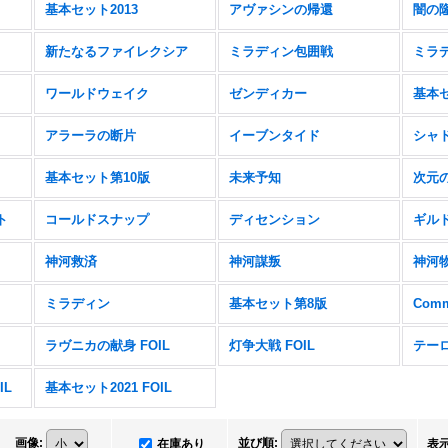
基本セット2013
アヴァシンの帰還
闇の
新たなるファイレクシア
ミラディン包囲戦
ミラ
ワールドウェイク
ゼンディカー
基本セ
アラーラの断片
イーブンタイド
シャ
基本セット第10版
未来予知
次元
ト
コールドスナップ
ディセンション
ギル
神河救済
神河謀叛
神河
ミラディン
基本セット第8版
Comm
ラヴニカの献身 FOIL
灯争大戦 FOIL
テーロ
IL
基本セット2021 FOIL
画像
:
並び順
:
在庫あり
表