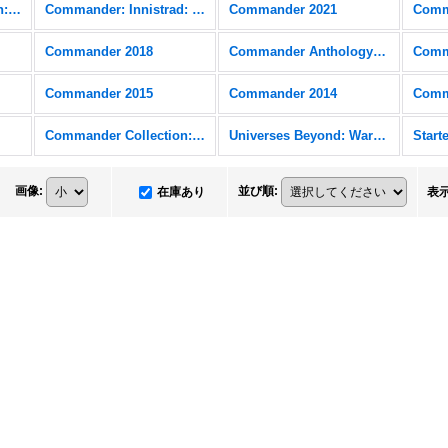
Commander Collection: Black
Commander: Innistrad: Crimson Vow
Commander 2021
Comm
Commander 2018
Commander Anthology Volume II
Comm
Commander 2015
Commander 2014
Comm
Commander Collection: Green
Universes Beyond: Warhammer 40,000 (40K) FOIL
画像
:
並び順
:
在庫あり
表