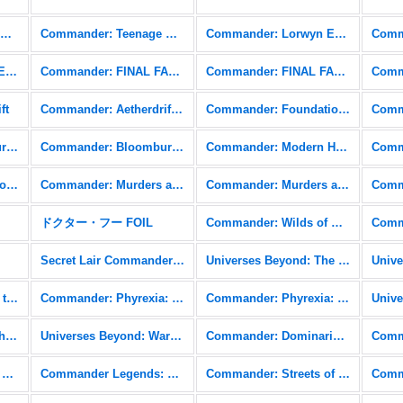
Commander: Teenage Mutant Ninja Turtles
Commander: Teenage Mutant Ninja Turtles FOIL
Commander: Lorwyn Eclipsed
Commander: Edge of Eternities FOIL
Commander: FINAL FANTASY
Commander: FINAL FANTASY FOIL
ft
Commander: Aetherdrift FOIL
Commander: Foundations
Commander: Bloomburrow
Commander: Bloomburrow FOIL
Commander: Modern Horizons 3
Commander: Outlaws of Thunder Junction FOIL
Commander: Murders at Karlov Manor
Commander: Murders at Karlov Manor FOIL
ドクター・フー FOIL
Commander: Wilds of Eldraine
Secret Lair Commander: From Cute to Brute
Universes Beyond: The Lord of the Rings: Tales of Middle-earth
Commander: March of the Machine FOIL
Commander: Phyrexia: All Will Be One
Commander: Phyrexia: All Will Be One FOIL
Commander: The Brothers' War FOIL
Universes Beyond: Warhammer 40,000 (40K)
Commander: Dominaria United
Commander Legends: Battle for Baldur's Gate FOIL
Commander Legends: Battle for Baldur's Gate Commander
Commander: Streets of New Capenna