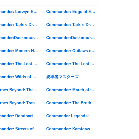
Commander: Lorwyn Eclipsed FOIL
Commander: Edge of Eternities
Commander: Tarkir: Dragonstorm
Commander: Tarkir: Dragonstorm FOIL
Commander:Duskmourn: House of Horror
Commander:Duskmourn: House of Horror FOIL
Commander: Modern Horizons 3 FOIL
Commander: Outlaws of Thunder Junction
Commander: The Lost Caverns of Ixalan
Commander: The Lost Caverns of Ixalan FOIL
Commander: Wilds of Eldraine FOIL
統率者マスターズ
Universes Beyond: The Lord of the Rings: Tales of Middle-earth FOIL
Commander: March of the Machine
Universes Beyond: Transformers
Commander: The Brothers' War
Commander: Dominaria United FOIL
Commander Legends: Battle for Baldur's Gate
Commander: Streets of New Capenna FOIL
Commander: Kamigawa: Neon Dynasty