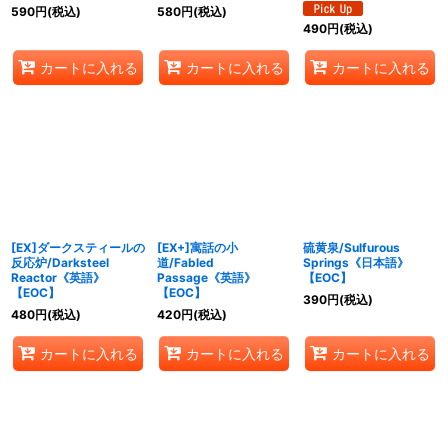
590
円
(税込)
580
円
(税込)
490
円
(税込)
カートに入れる
カートに入れる
カートに入れる
[EX]ダークスティールの
[EX+]寓話の小
硫黄泉/Sulfurous
反応炉/Darksteel
道/Fabled
Springs《日本語》
Reactor《英語》
Passage《英語》
【EOC】
【EOC】
【EOC】
390
円
(税込)
480
円
(税込)
420
円
(税込)
カートに入れる
カートに入れる
カートに入れる