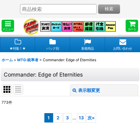
検索
メニュー
カート
★特集！★
パック別
新着商品
お問い合わせ
ホーム
>
MTG:統率者
>
Commander: Edge of Eternities
Commander: Edge of Eternities
表示順変更
閉じる
773
件
表示数
:
1
2
3
...
13
次
»
在庫あり
並び順
: