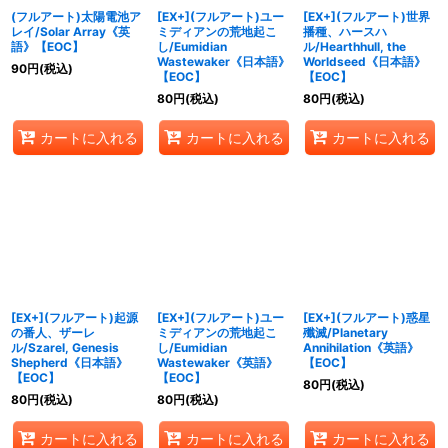
(フルアート)太陽電池ア
[EX+](フルアート)ユー
[EX+](フルアート)世界
レイ/Solar Array《英
ミディアンの荒地起こ
播種、ハースハ
語》【EOC】
し/Eumidian
ル/Hearthhull, the
Wastewaker《日本語》
Worldseed《日本語》
90
円
(税込)
【EOC】
【EOC】
80
円
(税込)
80
円
(税込)
カートに入れる
カートに入れる
カートに入れる
[EX+](フルアート)起源
[EX+](フルアート)ユー
[EX+](フルアート)惑星
の番人、ザーレ
ミディアンの荒地起こ
殲滅/Planetary
ル/Szarel, Genesis
し/Eumidian
Annihilation《英語》
Shepherd《日本語》
Wastewaker《英語》
【EOC】
【EOC】
【EOC】
80
円
(税込)
80
円
(税込)
80
円
(税込)
カートに入れる
カートに入れる
カートに入れる