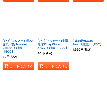
[EX+](フルアート)洗い
[EX+](フルアート)太陽
白鳥の歌/Swan
流す大群/Scouring
電池アレイ/Solar
Song《英語》【EOC】
Swarm《英語》
Array《英語》【EOC】
1,990
円
(税込)
【EOC】
80
円
(税込)
80
円
(税込)
カートに入れる
カートに入れる