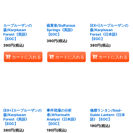
カープルーザンの
硫黄泉/Sulfurous
[EX+]カープルーザンの
森/Karplusan
Springs《英語》
森/Karplusan
Forest《英語》
【EOC】
Forest《日本語》
【EOC】
【EOC】
390
円
(税込)
390
円
(税込)
380
円
(税込)
カートに入れる
カートに入れる
カートに入れる
[EX+]カープルーザンの
事件現場の分析
魂標ランタン/Soul-
森/Karplusan
者/Aftermath
Guide Lantern《日本
Forest《英語》
Analyst《日本語》
語》【EOC】
【EOC】
【EOC】
190
円
(税込)
380
円
(税込)
190
円
(税込)