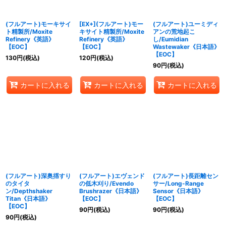
(フルアート)モーキサイ
[EX+](フルアート)モー
(フルアート)ユーミディ
ト精製所/Moxite
キサイト精製所/Moxite
アンの荒地起こ
Refinery《英語》
Refinery《英語》
し/Eumidian
【EOC】
【EOC】
Wastewaker《日本語》
【EOC】
130
円
(税込)
120
円
(税込)
90
円
(税込)
カートに入れる
カートに入れる
カートに入れる
(フルアート)深奥揺すり
(フルアート)エヴェンド
(フルアート)長距離セン
のタイタ
の低木刈り/Evendo
サー/Long-Range
ン/Depthshaker
Brushrazer《日本語》
Sensor《日本語》
Titan《日本語》
【EOC】
【EOC】
【EOC】
90
円
(税込)
90
円
(税込)
90
円
(税込)