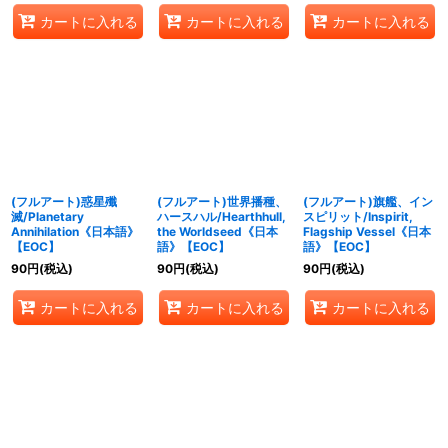
カートに入れる
カートに入れる
カートに入れる
(フルアート)惑星殲
(フルアート)世界播種、
(フルアート)旗艦、イン
滅/Planetary
ハースハル/Hearthhull,
スピリット/Inspirit,
Annihilation《日本語》
the Worldseed《日本
Flagship Vessel《日本
【EOC】
語》【EOC】
語》【EOC】
90
円
(税込)
90
円
(税込)
90
円
(税込)
カートに入れる
カートに入れる
カートに入れる