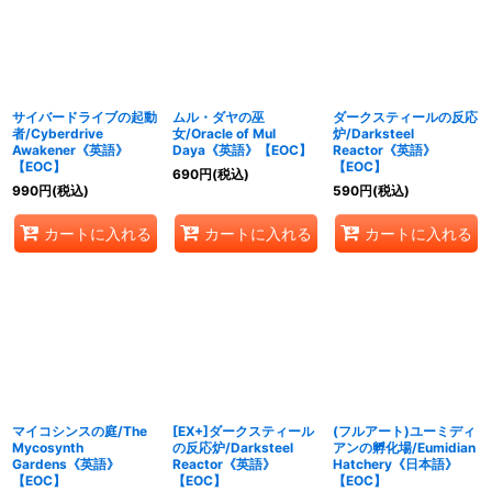
絞り込む
サイバードライブの起動
ムル・ダヤの巫
ダークスティールの反応
者/Cyberdrive
女/Oracle of Mul
炉/Darksteel
Awakener《英語》
Daya《英語》【EOC】
Reactor《英語》
【EOC】
【EOC】
690
円
(税込)
990
円
(税込)
590
円
(税込)
カートに入れる
カートに入れる
カートに入れる
マイコシンスの庭/The
[EX+]ダークスティール
(フルアート)ユーミディ
Mycosynth
の反応炉/Darksteel
アンの孵化場/Eumidian
Gardens《英語》
Reactor《英語》
Hatchery《日本語》
【EOC】
【EOC】
【EOC】