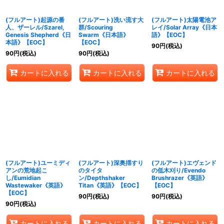
(フルアート)起源の番
(フルアート)洗い流す大
(フルアート)太陽電池ア
人、ザーレル/Szarel,
群/Scouring
レイ/Solar Array《日本
Genesis Shepherd《日
Swarm《日本語》
語》【EOC】
本語》【EOC】
【EOC】
90
円
(税込)
90
円
(税込)
90
円
(税込)
カートに入れる
カートに入れる
カートに入れる
(フルアート)ユーミディ
(フルアート)深奥揺すり
(フルアート)エヴェンド
アンの荒地起こ
のタイタ
の低木刈り/Evendo
し/Eumidian
ン/Depthshaker
Brushrazer《英語》
Wastewaker《英語》
Titan《英語》【EOC】
【EOC】
【EOC】
90
円
(税込)
90
円
(税込)
90
円
(税込)
カートに入れる
カートに入れる
カートに入れる