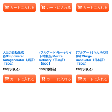
カートに入れる
カートに入れる
カートに入れる
大出力自動生成
(フルアート)モーキサイ
(フルアート)うねりの指
器/Empowered
ト精製所/Moxite
揮者/Surge
Autogenerator《英語》
Refinery《日本語》
Conductor《日本語》
【EOC】
【EOC】
【EOC】
190
円
(税込)
130
円
(税込)
130
円
(税込)
カートに入れる
カートに入れる
カートに入れる