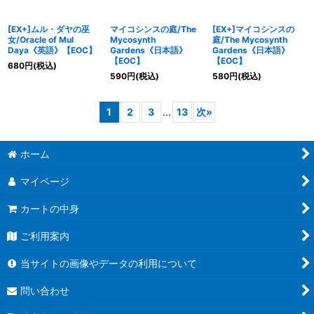
[EX+]ムル・ダヤの巫
マイコシンスの庭/The
[EX+]マイコシンスの
女/Oracle of Mul
Mycosynth
庭/The Mycosynth
Daya《英語》【EOC】
Gardens《日本語》
Gardens《日本語》
【EOC】
【EOC】
680
円
(税込)
590
円
(税込)
580
円
(税込)
1
2
3
...
13
次
»
ホーム
マイページ
カートの中身
ご利用案内
当サイトの画像やデータの利用について
問い合わせ