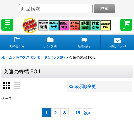
検索
メニュー
カート
★特集！★
パック別
新着商品
お問い合わせ
ホーム
>
MTG:スタンダード(パック別)
>
久遠の終端 FOIL
久遠の終端 FOIL
表示順変更
閉じる
854
件
表示数
:
1
2
3
...
15
次
»
在庫あり
並び順
: