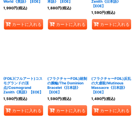
World《英語》【EOE】
本語》【EOE】
Zenith《日本語》
【EOE】
1,990
円
(税込)
1,880
円
(税込)
1,590
円
(税込)
カートに入れる
カートに入れる
カートに入れる
(FOIL)(フルアート)コス
(フラクチャーFOIL)統制
(フラクチャーFOIL)反乱
モグランドの頂
の腕輪/The Dominion
の大虐殺/Mutinous
点/Cosmogrand
Bracelet《日本語》
Massacre《日本語》
Zenith《英語》【EOE】
【EOE】
【EOE】
1,590
円
(税込)
1,590
円
(税込)
1,490
円
(税込)
カートに入れる
カートに入れる
カートに入れる