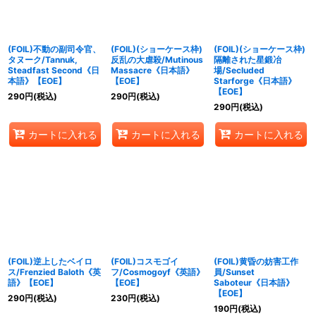
(FOIL)不動の副司令官、
(FOIL)(ショーケース枠)
(FOIL)(ショーケース枠)
タヌーク/Tannuk,
反乱の大虐殺/Mutinous
隔離された星鍛冶
Steadfast Second《日
Massacre《日本語》
場/Secluded
本語》【EOE】
【EOE】
Starforge《日本語》
【EOE】
290
円
(税込)
290
円
(税込)
290
円
(税込)
カートに入れる
カートに入れる
カートに入れる
(FOIL)逆上したベイロ
(FOIL)コスモゴイ
(FOIL)黄昏の妨害工作
ス/Frenzied Baloth《英
フ/Cosmogoyf《英語》
員/Sunset
語》【EOE】
【EOE】
Saboteur《日本語》
【EOE】
290
円
(税込)
230
円
(税込)
190
円
(税込)