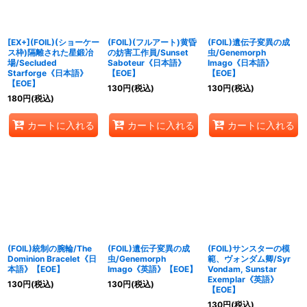
[EX+](FOIL)(ショーケー
(FOIL)(フルアート)黄昏
(FOIL)遺伝子変異の成
ス枠)隔離された星鍛冶
の妨害工作員/Sunset
虫/Genemorph
場/Secluded
Saboteur《日本語》
Imago《日本語》
Starforge《日本語》
【EOE】
【EOE】
【EOE】
130
円
(税込)
130
円
(税込)
180
円
(税込)
カートに入れる
カートに入れる
カートに入れる
(FOIL)統制の腕輪/The
(FOIL)遺伝子変異の成
(FOIL)サンスターの模
Dominion Bracelet《日
虫/Genemorph
範、ヴォンダム卿/Syr
本語》【EOE】
Imago《英語》【EOE】
Vondam, Sunstar
Exemplar《英語》
130
円
(税込)
130
円
(税込)
【EOE】
130
円
(税込)