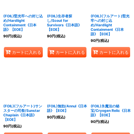
(FOIL)堅光牢への封じ込
(FOIL)生存者探
(FOIL)(フルアート)堅光
め/Hardlight
し/Scout for
牢への封じ込
Containment《日本
Survivors《日本語》
め/Hardlight
語》【EOE】
【EOE】
Containment《日本
語》【EOE】
90
円
(税込)
90
円
(税込)
90
円
(税込)
カートに入れる
カートに入れる
カートに入れる
(FOIL)(フルアート)サン
(FOIL)無効/Annul《日本
(FOIL)氷魔法の秘
スターの司祭/Sunstar
語》【EOE】
宝/Cryogen Relic《日本
Chaplain《日本語》
語》【EOE】
90
円
(税込)
【EOE】
90
円
(税込)
90
円
(税込)