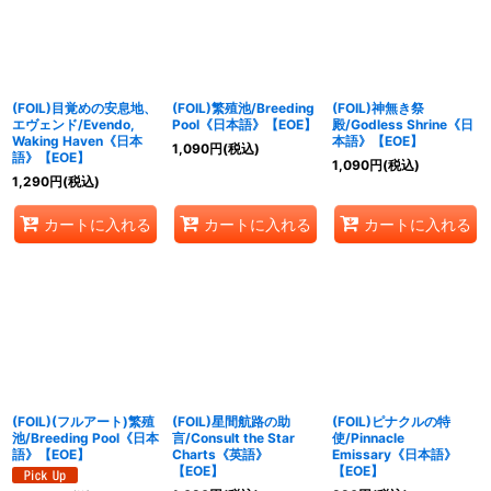
(FOIL)目覚めの安息地、
(FOIL)繁殖池/Breeding
(FOIL)神無き祭
エヴェンド/Evendo,
Pool《日本語》【EOE】
殿/Godless Shrine《日
Waking Haven《日本
本語》【EOE】
1,090
円
(税込)
語》【EOE】
1,090
円
(税込)
1,290
円
(税込)
カートに入れる
カートに入れる
カートに入れる
(FOIL)(フルアート)繁殖
(FOIL)星間航路の助
(FOIL)ピナクルの特
池/Breeding Pool《日本
言/Consult the Star
使/Pinnacle
語》【EOE】
Charts《英語》
Emissary《日本語》
【EOE】
【EOE】