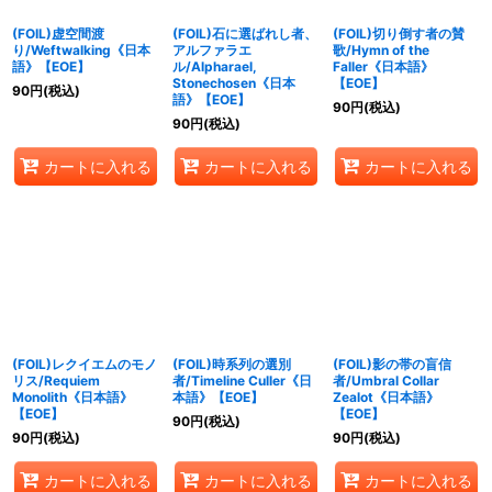
(FOIL)虚空間渡
(FOIL)石に選ばれし者、
(FOIL)切り倒す者の賛
り/Weftwalking《日本
アルファラエ
歌/Hymn of the
語》【EOE】
ル/Alpharael,
Faller《日本語》
Stonechosen《日本
【EOE】
90
円
(税込)
語》【EOE】
90
円
(税込)
90
円
(税込)
カートに入れる
カートに入れる
カートに入れる
(FOIL)レクイエムのモノ
(FOIL)時系列の選別
(FOIL)影の帯の盲信
リス/Requiem
者/Timeline Culler《日
者/Umbral Collar
Monolith《日本語》
本語》【EOE】
Zealot《日本語》
【EOE】
【EOE】
90
円
(税込)
90
円
(税込)
90
円
(税込)
カートに入れる
カートに入れる
カートに入れる