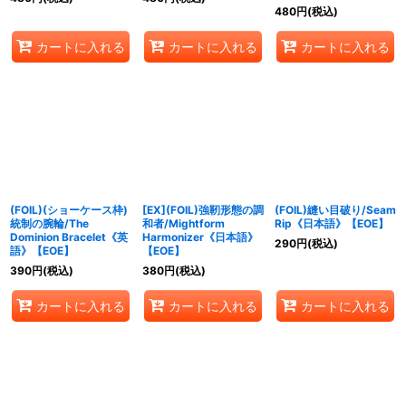
480
円
(税込)
カートに入れる
カートに入れる
カートに入れる
(FOIL)(ショーケース枠)
[EX](FOIL)強靭形態の調
(FOIL)縫い目破り/Seam
統制の腕輪/The
和者/Mightform
Rip《日本語》【EOE】
Dominion Bracelet《英
Harmonizer《日本語》
290
円
(税込)
語》【EOE】
【EOE】
390
円
(税込)
380
円
(税込)
カートに入れる
カートに入れる
カートに入れる