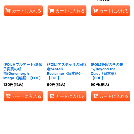
カートに入れる
カートに入れる
カートに入れる
(FOIL)(フルアート)遺伝
(FOIL)アステッリの回収
(FOIL)静寂のその先
子変異の成
者/Astelli
へ/Beyond the
虫/Genemorph
Reclaimer《日本語》
Quiet《日本語》
Imago《英語》【EOE】
【EOE】
【EOE】
130
円
(税込)
90
円
(税込)
90
円
(税込)
カートに入れる
カートに入れる
カートに入れる