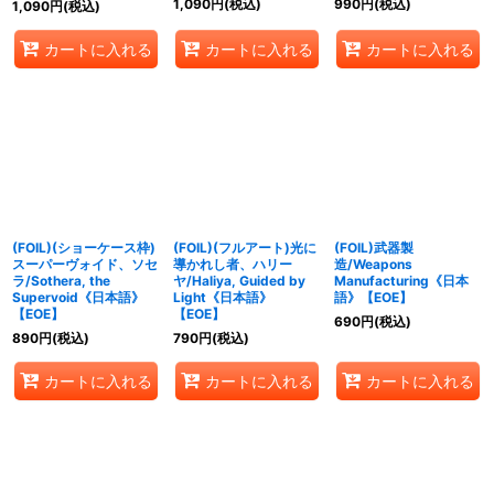
1,090
円
(税込)
990
円
(税込)
1,090
円
(税込)
カートに入れる
カートに入れる
カートに入れる
(FOIL)(ショーケース枠)
(FOIL)(フルアート)光に
(FOIL)武器製
スーパーヴォイド、ソセ
導かれし者、ハリー
造/Weapons
ラ/Sothera, the
ヤ/Haliya, Guided by
Manufacturing《日本
Supervoid《日本語》
Light《日本語》
語》【EOE】
【EOE】
【EOE】
690
円
(税込)
890
円
(税込)
790
円
(税込)
カートに入れる
カートに入れる
カートに入れる