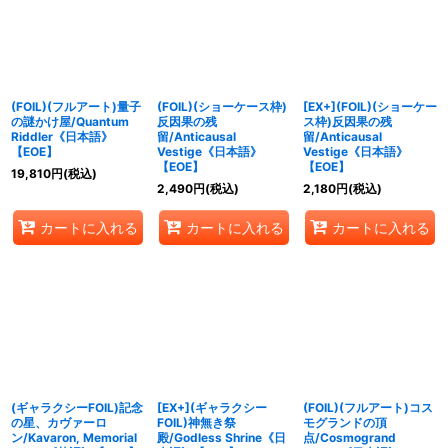
絞り込む
(FOIL)(フルアート)量子
(FOIL)(ショーケース枠)
[EX+](FOIL)(ショーケー
の謎かけ屋/Quantum
反因果の残
ス枠)反因果の残
Riddler《日本語》
留/Anticausal
留/Anticausal
【EOE】
Vestige《日本語》
Vestige《日本語》
【EOE】
【EOE】
19,810
円
(税込)
2,490
円
(税込)
2,180
円
(税込)
カートに入れる
カートに入れる
カートに入れる
(ギャラクシーFOIL)記念
[EX+](ギャラクシー
(FOIL)(フルアート)コス
の星、カヴァーロ
FOIL)神無き祭
モグランドの頂
ン/Kavaron, Memorial
殿/Godless Shrine《日
点/Cosmogrand