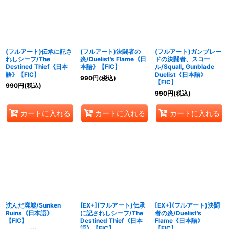
(フルアート)伝承に記さ
(フルアート)決闘者の
(フルアート)ガンブレー
れしシーフ/The
炎/Duelist's Flame《日
ドの決闘者、スコー
Destined Thief《日本
本語》【FIC】
ル/Squall, Gunblade
語》【FIC】
Duelist《日本語》
990
円
(税込)
【FIC】
990
円
(税込)
990
円
(税込)
カートに入れる
カートに入れる
カートに入れる
沈んだ廃墟/Sunken
[EX+](フルアート)伝承
[EX+](フルアート)決闘
Ruins《日本語》
に記されしシーフ/The
者の炎/Duelist's
【FIC】
Destined Thief《日本
Flame《日本語》
語》【FIC】
【FIC】