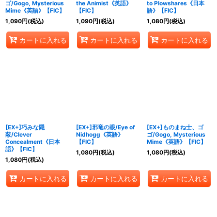
ゴ/Gogo, Mysterious
the Animist《英語》
to Plowshares《日本
Mime《英語》【FIC】
【FIC】
語》【FIC】
1,090
円
(税込)
1,090
円
(税込)
1,080
円
(税込)
カートに入れる
カートに入れる
カートに入れる
[EX+]巧みな隠
[EX+]邪竜の眼/Eye of
[EX+]ものまね士、ゴ
蔽/Clever
Nidhogg《英語》
ゴ/Gogo, Mysterious
Concealment《日本
【FIC】
Mime《英語》【FIC】
語》【FIC】
1,080
円
(税込)
1,080
円
(税込)
1,080
円
(税込)
カートに入れる
カートに入れる
カートに入れる