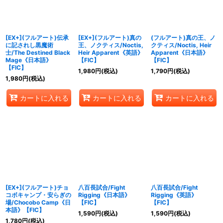
[EX+](フルアート)伝承
[EX+](フルアート)真の
(フルアート)真の王、ノ
に記されし黒魔術
王、ノクティス/Noctis,
クティス/Noctis, Heir
士/The Destined Black
Heir Apparent《英語》
Apparent《日本語》
Mage《日本語》
【FIC】
【FIC】
【FIC】
1,980
円
(税込)
1,790
円
(税込)
1,980
円
(税込)
カートに入れる
カートに入れる
カートに入れる
[EX+](フルアート)チョ
八百長試合/Fight
八百長試合/Fight
コボキャンプ・安らぎの
Rigging《日本語》
Rigging《英語》
場/Chocobo Camp《日
【FIC】
【FIC】
本語》【FIC】
1,590
円
(税込)
1,590
円
(税込)
1,780
円
(税込)