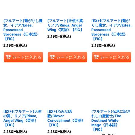
(フルアート)繋がりし魔
(フルアート)天使の翼、
[EX+](フルアート)繋が
女、イデア/Edea,
リノア/Rinoa, Angel
りし魔女、イデア/Edea,
Possessed
Wing《英語》【FIC】
Possessed
Sorceress《日本語》
Sorceress《日本語》
2,190
円
(税込)
【FIC】
【FIC】
2,190
円
(税込)
2,180
円
(税込)
カートに入れる
カートに入れる
カートに入れる
[EX+](フルアート)天使
[EX+]巧みな隠
(フルアート)伝承に記さ
の翼、リノア/Rinoa,
蔽/Clever
れし白魔術士/The
Angel Wing《英語》
Concealment《英語》
Destined White
【FIC】
【FIC】
Mage《日本語》
【FIC】
2,180
円
(税込)
2,180
円
(税込)