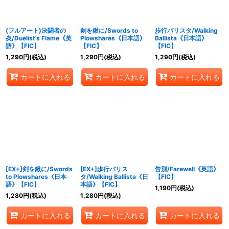
(フルアート)決闘者の
剣を鍬に/Swords to
歩行バリスタ/Walking
炎/Duelist's Flame《英
Plowshares《日本語》
Ballista《日本語》
語》【FIC】
【FIC】
【FIC】
1,290
円
(税込)
1,290
円
(税込)
1,290
円
(税込)
カートに入れる
カートに入れる
カートに入れる
[EX+]剣を鍬に/Swords
[EX+]歩行バリス
告別/Farewell《英語》
to Plowshares《日本
タ/Walking Ballista《日
【FIC】
語》【FIC】
本語》【FIC】
1,190
円
(税込)
1,280
円
(税込)
1,280
円
(税込)
カートに入れる
カートに入れる
カートに入れる