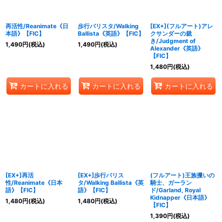
再活性/Reanimate《日
歩行バリスタ/Walking
[EX+](フルアート)アレ
本語》【FIC】
Ballista《英語》【FIC】
クサンダーの裁
き/Judgment of
1,490
円
(税込)
1,490
円
(税込)
Alexander《英語》
【FIC】
1,480
円
(税込)
カートに入れる
カートに入れる
カートに入れる
[EX+]再活
[EX+]歩行バリス
(フルアート)王族攫いの
性/Reanimate《日本
タ/Walking Ballista《英
騎士、ガーラン
語》【FIC】
語》【FIC】
ド/Garland, Royal
Kidnapper《日本語》
1,480
円
(税込)
1,480
円
(税込)
【FIC】
1,390
円
(税込)