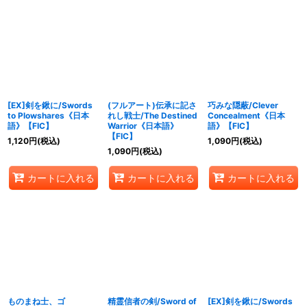
[EX]剣を鍬に/Swords
(フルアート)伝承に記さ
巧みな隠蔽/Clever
to Plowshares《日本
れし戦士/The Destined
Concealment《日本
語》【FIC】
Warrior《日本語》
語》【FIC】
【FIC】
1,120
円
(税込)
1,090
円
(税込)
1,090
円
(税込)
カートに入れる
カートに入れる
カートに入れる
ものまね士、ゴ
精霊信者の剣/Sword of
[EX]剣を鍬に/Swords