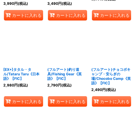
3,990
円
(税込)
3,490
円
(税込)
カートに入れる
カートに入れる
カートに入れる
[EX+]タタル・タ
(フルアート)釣り道
(フルアート)チョコボキ
ル/Tataru Taru《日本
具/Fishing Gear《英
ャンプ・安らぎの
語》【FIC】
語》【FIC】
場/Chocobo Camp《英
語》【FIC】
2,980
円
(税込)
2,790
円
(税込)
2,490
円
(税込)
カートに入れる
カートに入れる
カートに入れる