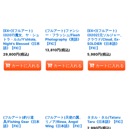
絞り込む
[EX+](フルアート)
(フルアート)ファンシ
[EX+](フルアート)
(0207)魔女、ヤ・シュ
ー・フラッシュ/Flash
(0202)元ソルジャー、
トラ・ルル/Y'shtola,
Photography《英語》
クラウド/Cloud, Ex-
Night's Blessed《日本
【FIC】
SOLDIER《日本語》
語》【FIC】
【FIC】
13,810
円
(税込)
29,800
円
(税込)
5,980
円
(税込)
カートに入れる
カートに入れる
カートに入れる
(フルアート)釣り道
(フルアート)天使の翼、
タタル・タル/Tataru
具/Fishing Gear《日本
リノア/Rinoa, Angel
Taru《日本語》【FIC】
語》【FIC】
Wing《日本語》【FIC】
2,990
円
(税込)