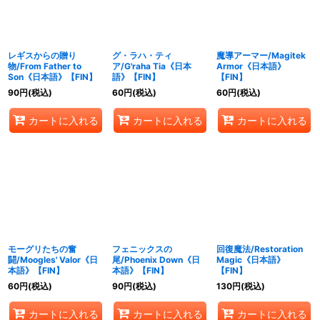
レギスからの贈り
グ・ラハ・ティ
魔導アーマー/Magitek
物/From Father to
ア/G'raha Tia《日本
Armor《日本語》
Son《日本語》【FIN】
語》【FIN】
【FIN】
90
円
(税込)
60
円
(税込)
60
円
(税込)
カートに入れる
カートに入れる
カートに入れる
モーグリたちの奮
フェニックスの
回復魔法/Restoration
闘/Moogles' Valor《日
尾/Phoenix Down《日
Magic《日本語》
本語》【FIN】
本語》【FIN】
【FIN】
60
円
(税込)
90
円
(税込)
130
円
(税込)
カートに入れる
カートに入れる
カートに入れる