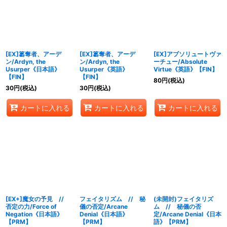
絞り込む
[EX]簒奪者、アーデ
[EX]簒奪者、アーデ
[EX]アブソリュートヴァ
ン/Ardyn, the
ン/Ardyn, the
ーチュー/Absolute
Usurper《日本語》
Usurper《英語》
Virtue《英語》【FIN】
【FIN】
【FIN】
80
円
(税込)
30
円
(税込)
30
円
(税込)
カートに入れる
カートに入れる
カートに入れる
[EX+]魔女の予見 //
フェイタリズム // 秘
(未開封)フェイタリズ
否定の力/Force of
儀の否定/Arcane
ム // 秘儀の否
Negation《日本語》
Denial《日本語》
定/Arcane Denial《日本
【PRM】
【PRM】
語》【PRM】