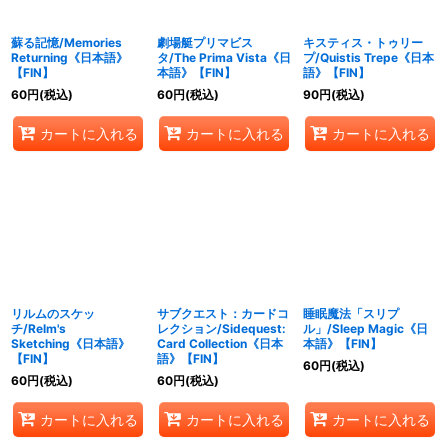
蘇る記憶/Memories
劇場艇プリマビス
キスティス・トゥリー
Returning《日本語》
タ/The Prima Vista《日
プ/Quistis Trepe《日本
【FIN】
本語》【FIN】
語》【FIN】
60
円
(税込)
60
円
(税込)
90
円
(税込)
カートに入れる
カートに入れる
カートに入れる
リルムのスケッ
サブクエスト：カードコ
睡眠魔法「スリプ
チ/Relm's
レクション/Sidequest:
ル」/Sleep Magic《日
Sketching《日本語》
Card Collection《日本
本語》【FIN】
【FIN】
語》【FIN】
60
円
(税込)
60
円
(税込)
60
円
(税込)
カートに入れる
カートに入れる
カートに入れる