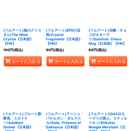
(フルアート)風のクリス
(フルアート)封印の宝
(フルアート)召喚：チョ
タル/The Wind
珠/Crystal
コボ＆モーグ
Crystal《日本語》
Fragments《日本語》
リ/Summon: Choco
【FIN】
【FIN】
Mog《日本語》【FIN】
190
円
(税込)
90
円
(税込)
60
円
(税込)
カートに入れる
カートに入れる
カートに入れる
(フルアート)プルート隊
(フルアート)アーシェ・
(フルアート)(0433)モ
隊長、スタイナ
バナルガン・ダルマス
ーグリの商人、スティル
ー/Adelbert
カ/Ashe, Princess of
ツキン/Stiltzkin,
Steiner《日本語》
Dalmasca《日本語》
Moogle Merchant《日