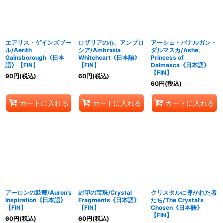
エアリス・ゲインズブー
ロザリアの心、アンブロ
アーシェ・バナルガン・
ル/Aerith
シア/Ambrosia
ダルマスカ/Ashe,
Gainsborough《日本
Whiteheart《日本語》
Princess of
語》【FIN】
【FIN】
Dalmasca《日本語》
【FIN】
90
円
(税込)
60
円
(税込)
60
円
(税込)
カートに入れる
カートに入れる
カートに入れる
アーロンの鼓舞/Auron's
封印の宝珠/Crystal
クリスタルに導かれた者
Inspiration《日本語》
Fragments《日本語》
たち/The Crystal's
【FIN】
【FIN】
Chosen《日本語》
【FIN】
60
円
(税込)
60
円
(税込)