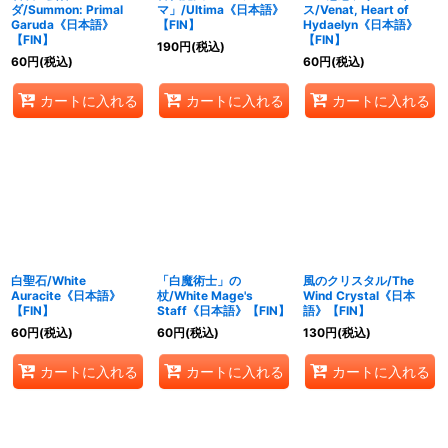
ダ/Summon: Primal
マ」/Ultima《日本語》
ス/Venat, Heart of
Garuda《日本語》
【FIN】
Hydaelyn《日本語》
【FIN】
【FIN】
190
円
(税込)
60
円
(税込)
60
円
(税込)
カートに入れる
カートに入れる
カートに入れる
白聖石/White
「白魔術士」の
風のクリスタル/The
Auracite《日本語》
杖/White Mage's
Wind Crystal《日本
【FIN】
Staff《日本語》【FIN】
語》【FIN】
60
円
(税込)
60
円
(税込)
130
円
(税込)
カートに入れる
カートに入れる
カートに入れる