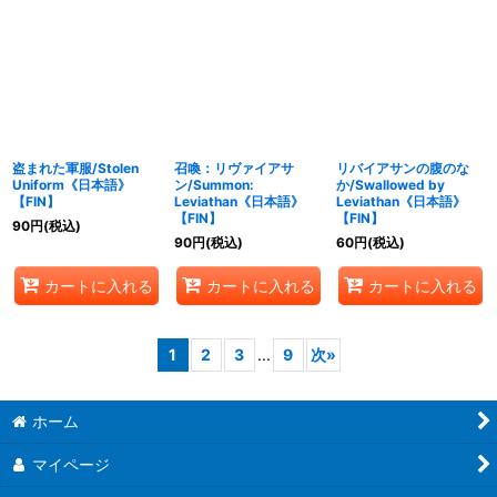
盗まれた軍服/Stolen
召喚：リヴァイアサ
リバイアサンの腹のな
Uniform《日本語》
ン/Summon:
か/Swallowed by
【FIN】
Leviathan《日本語》
Leviathan《日本語》
【FIN】
【FIN】
90
円
(税込)
90
円
(税込)
60
円
(税込)
カートに入れる
カートに入れる
カートに入れる
1
2
3
...
9
次
»
ホーム
マイページ