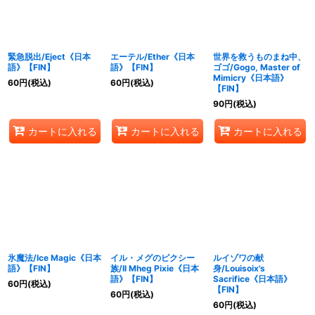
緊急脱出/Eject《日本
エーテル/Ether《日本
世界を救うものまね中、
語》【FIN】
語》【FIN】
ゴゴ/Gogo, Master of
Mimicry《日本語》
60
円
(税込)
60
円
(税込)
【FIN】
90
円
(税込)
カートに入れる
カートに入れる
カートに入れる
氷魔法/Ice Magic《日本
イル・メグのピクシー
ルイゾワの献
語》【FIN】
族/Il Mheg Pixie《日本
身/Louisoix's
語》【FIN】
Sacrifice《日本語》
60
円
(税込)
【FIN】
60
円
(税込)
60
円
(税込)