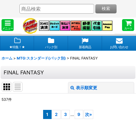
検索
メニュー
カート
★特集！★
パック別
新着商品
お問い合わせ
ホーム
>
MTG:スタンダード(パック別)
>
FINAL FANTASY
FINAL FANTASY
表示順変更
閉じる
537
件
表示数
:
1
2
3
...
9
次
»
在庫あり
並び順
: