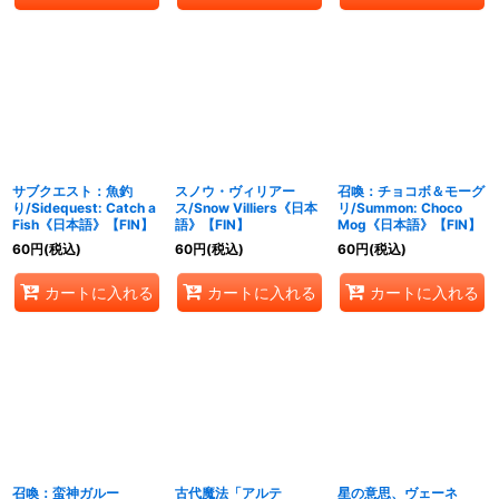
サブクエスト：魚釣
スノウ・ヴィリアー
召喚：チョコボ＆モーグ
り/Sidequest: Catch a
ス/Snow Villiers《日本
リ/Summon: Choco
Fish《日本語》【FIN】
語》【FIN】
Mog《日本語》【FIN】
60
円
(税込)
60
円
(税込)
60
円
(税込)
カートに入れる
カートに入れる
カートに入れる
召喚：蛮神ガルー
古代魔法「アルテ
星の意思、ヴェーネ