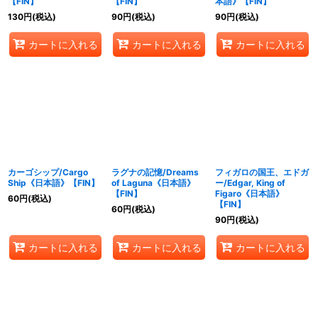
【FIN】
【FIN】
本語》【FIN】
130
円
(税込)
90
円
(税込)
90
円
(税込)
カートに入れる
カートに入れる
カートに入れる
カーゴシップ/Cargo
ラグナの記憶/Dreams
フィガロの国王、エドガ
Ship《日本語》【FIN】
of Laguna《日本語》
ー/Edgar, King of
【FIN】
Figaro《日本語》
60
円
(税込)
【FIN】
60
円
(税込)
90
円
(税込)
カートに入れる
カートに入れる
カートに入れる