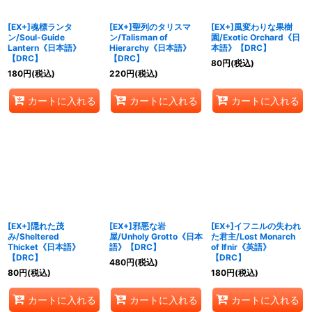
[EX+]魂標ランタ
[EX+]聖列のタリスマ
[EX+]風変わりな果樹
ン/Soul-Guide
ン/Talisman of
園/Exotic Orchard《日
Lantern《日本語》
Hierarchy《日本語》
本語》【DRC】
【DRC】
【DRC】
80
円
(税込)
180
円
(税込)
220
円
(税込)
カートに入れる
カートに入れる
カートに入れる
[EX+]隠れた茂
[EX+]邪悪な岩
[EX+]イフニルの失われ
み/Sheltered
屋/Unholy Grotto《日本
た君主/Lost Monarch
Thicket《日本語》
語》【DRC】
of Ifnir《英語》
【DRC】
【DRC】
480
円
(税込)
80
円
(税込)
180
円
(税込)
カートに入れる
カートに入れる
カートに入れる