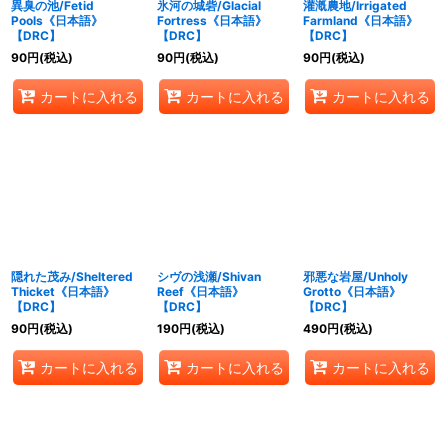
異臭の池/Fetid
氷河の城砦/Glacial
灌漑農地/Irrigated
Pools《日本語》
Fortress《日本語》
Farmland《日本語》
【DRC】
【DRC】
【DRC】
90
円
(税込)
90
円
(税込)
90
円
(税込)
カートに入れる
カートに入れる
カートに入れる
隠れた茂み/Sheltered
シヴの浅瀬/Shivan
邪悪な岩屋/Unholy
Thicket《日本語》
Reef《日本語》
Grotto《日本語》
【DRC】
【DRC】
【DRC】
90
円
(税込)
190
円
(税込)
490
円
(税込)
カートに入れる
カートに入れる
カートに入れる