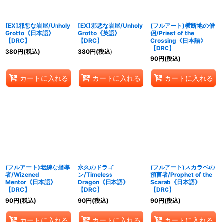
絞り込む
[EX]邪悪な岩屋/Unholy
[EX]邪悪な岩屋/Unholy
(フルアート)横断地の僧
Grotto《日本語》
Grotto《英語》
侶/Priest of the
【DRC】
【DRC】
Crossing《日本語》
【DRC】
380
円
(税込)
380
円
(税込)
90
円
(税込)
カートに入れる
カートに入れる
カートに入れる
(フルアート)老練な指導
永久のドラゴ
(フルアート)スカラベの
者/Wizened
ン/Timeless
預言者/Prophet of the
Mentor《日本語》
Dragon《日本語》
Scarab《日本語》
【DRC】
【DRC】
【DRC】
90
円
(税込)
90
円
(税込)
90
円
(税込)
カートに入れる
カートに入れる
カートに入れる