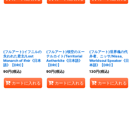
(フルアート)イフニルの
(フルアート)領空のエー
(フルアート)世界魂の代
失われた君主/Lost
テルカイト/Territorial
弁者、ニッサ/Nissa,
Monarch of Ifnir《日本
Aetherkite《日本語》
Worldsoul Speaker《日
語》【DRC】
【DRC】
本語》【DRC】
90
円
(税込)
90
円
(税込)
130
円
(税込)
カートに入れる
カートに入れる
カートに入れる