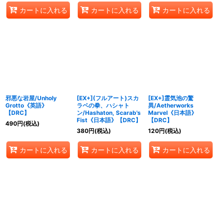
カートに入れる
カートに入れる
カートに入れる
邪悪な岩屋/Unholy
[EX+](フルアート)スカ
[EX+]霊気池の驚
Grotto《英語》
ラベの拳、ハシャト
異/Aetherworks
【DRC】
ン/Hashaton, Scarab's
Marvel《日本語》
Fist《日本語》【DRC】
【DRC】
490
円
(税込)
380
円
(税込)
120
円
(税込)
カートに入れる
カートに入れる
カートに入れる