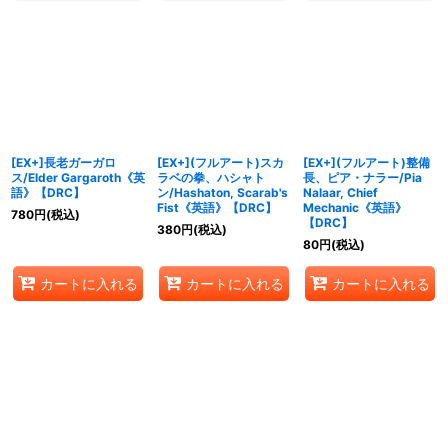
[EX+]長老ガーガロ
[EX+](フルアート)スカ
[EX+](フルアート)整備
ス/Elder Gargaroth《英
ラベの拳、ハシャト
長、ピア・ナラー/Pia
語》【DRC】
ン/Hashaton, Scarab's
Nalaar, Chief
Fist《英語》【DRC】
Mechanic《英語》
780
円
(税込)
【DRC】
380
円
(税込)
80
円
(税込)
カートに入れる
カートに入れる
カートに入れる