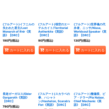
(フルアート)イフニルの
(フルアート)領空のエー
(フルアート)世界魂の代
失われた君主/Lost
テルカイト/Territorial
弁者、ニッサ/Nissa,
Monarch of Ifnir《英
Aetherkite《英語》
Worldsoul Speaker《英
語》【DRC】
【DRC】
語》【DRC】
190
円
(税込)
90
円
(税込)
130
円
(税込)
カートに入れる
カートに入れる
カートに入れる
長老ガーガロス/Elder
(フルアート)スカラベの
(フルアート)整備長、ピ
Gargaroth《英語》
拳、ハシャト
ア・ナラー/Pia Nalaar,
【DRC】
ン/Hashaton, Scarab's
Chief Mechanic《英
Fist《英語》【DRC】
語》【DRC】
790
円
(税込)