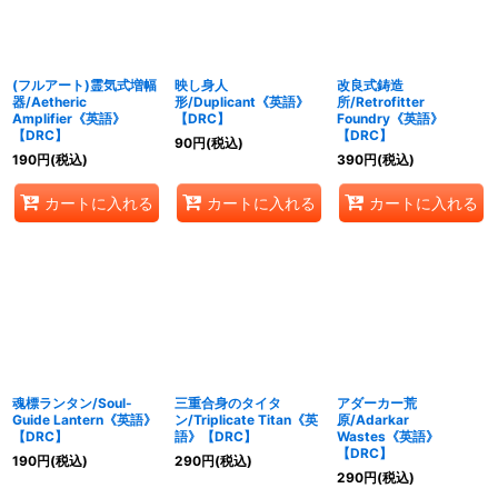
(フルアート)霊気式増幅
映し身人
改良式鋳造
器/Aetheric
形/Duplicant《英語》
所/Retrofitter
Amplifier《英語》
【DRC】
Foundry《英語》
【DRC】
【DRC】
90
円
(税込)
190
円
(税込)
390
円
(税込)
カートに入れる
カートに入れる
カートに入れる
魂標ランタン/Soul-
三重合身のタイタ
アダーカー荒
Guide Lantern《英語》
ン/Triplicate Titan《英
原/Adarkar
【DRC】
語》【DRC】
Wastes《英語》
【DRC】
190
円
(税込)
290
円
(税込)
290
円
(税込)