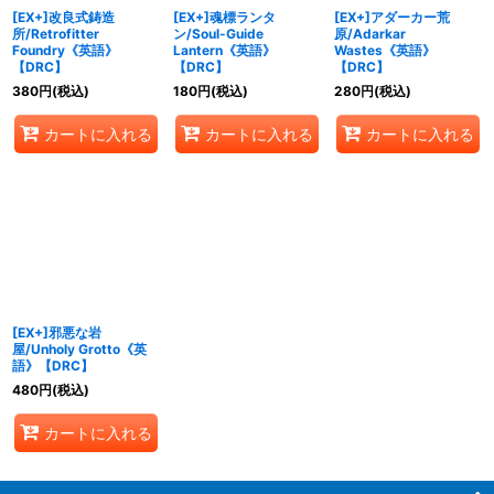
[EX+]改良式鋳造
[EX+]魂標ランタ
[EX+]アダーカー荒
所/Retrofitter
ン/Soul-Guide
原/Adarkar
Foundry《英語》
Lantern《英語》
Wastes《英語》
【DRC】
【DRC】
【DRC】
380
円
(税込)
180
円
(税込)
280
円
(税込)
カートに入れる
カートに入れる
カートに入れる
[EX+]邪悪な岩
屋/Unholy Grotto《英
語》【DRC】
480
円
(税込)
カートに入れる