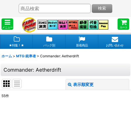
検索
メニュー
カート
★特集！★
パック別
新着商品
お問い合わせ
ホーム
>
MTG:統率者
>
Commander: Aetherdrift
Commander: Aetherdrift
表示順変更
閉じる
55
件
表示数
:
在庫あり
並び順
: