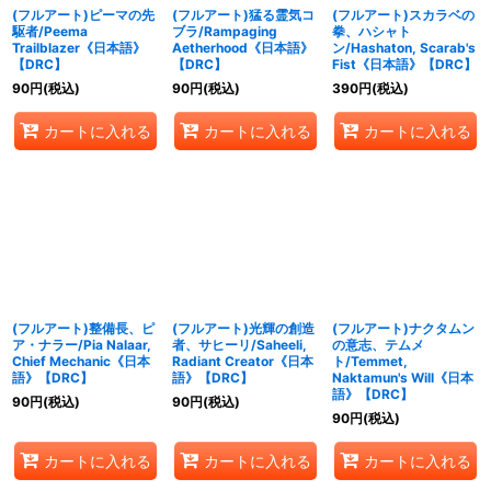
(フルアート)ピーマの先
(フルアート)猛る霊気コ
(フルアート)スカラベの
駆者/Peema
ブラ/Rampaging
拳、ハシャト
Trailblazer《日本語》
Aetherhood《日本語》
ン/Hashaton, Scarab's
【DRC】
【DRC】
Fist《日本語》【DRC】
90
円
(税込)
90
円
(税込)
390
円
(税込)
カートに入れる
カートに入れる
カートに入れる
(フルアート)整備長、ピ
(フルアート)光輝の創造
(フルアート)ナクタムン
ア・ナラー/Pia Nalaar,
者、サヒーリ/Saheeli,
の意志、テムメ
Chief Mechanic《日本
Radiant Creator《日本
ト/Temmet,
語》【DRC】
語》【DRC】
Naktamun's Will《日本
語》【DRC】
90
円
(税込)
90
円
(税込)
90
円
(税込)
カートに入れる
カートに入れる
カートに入れる