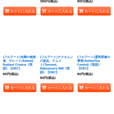
390
円
(税込)
90
円
(税込)
カートに入れる
カートに入れる
カートに入れる
(フルアート)光輝の創造
(フルアート)ナクタムン
(フルアート)霊気変換の
者、サヒーリ/Saheeli,
の意志、テムメ
導管/Aetherflux
Radiant Creator《英
ト/Temmet,
Conduit《英語》
語》【DRC】
Naktamun's Will《英
【DRC】
語》【DRC】
90
円
(税込)
90
円
(税込)
90
円
(税込)
カートに入れる
カートに入れる
カートに入れる