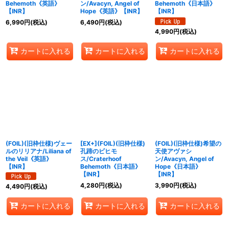
Behemoth《英語》
ン/Avacyn, Angel of
Behemoth《日本語》
【INR】
Hope《英語》【INR】
【INR】
6,990
円
(税込)
6,490
円
(税込)
4,990
円
(税込)
カートに入れる
カートに入れる
カートに入れる
(FOIL)(旧枠仕様)ヴェー
[EX+](FOIL)(旧枠仕様)
(FOIL)(旧枠仕様)希望の
ルのリリアナ/Liliana of
孔蹄のビヒモ
天使アヴァシ
the Veil《英語》
ス/Craterhoof
ン/Avacyn, Angel of
【INR】
Behemoth《日本語》
Hope《日本語》
【INR】
【INR】
4,280
円
(税込)
3,990
円
(税込)
4,490
円
(税込)
カートに入れる
カートに入れる
カートに入れる