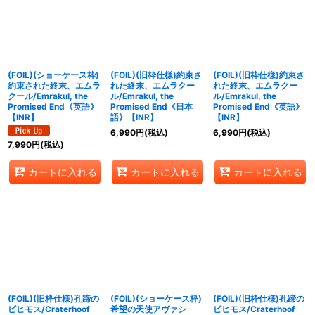
絞り込む
(FOIL)(ショーケース枠)
(FOIL)(旧枠仕様)約束さ
(FOIL)(旧枠仕様)約束さ
約束された終末、エムラ
れた終末、エムラクー
れた終末、エムラクー
クール/Emrakul, the
ル/Emrakul, the
ル/Emrakul, the
Promised End《英語》
Promised End《日本
Promised End《英語》
【INR】
語》【INR】
【INR】
6,990
円
(税込)
6,990
円
(税込)
7,990
円
(税込)
カートに入れる
カートに入れる
カートに入れる
(FOIL)(旧枠仕様)孔蹄の
(FOIL)(ショーケース枠)
(FOIL)(旧枠仕様)孔蹄の
ビヒモス/Craterhoof
希望の天使アヴァシ
ビヒモス/Craterhoof