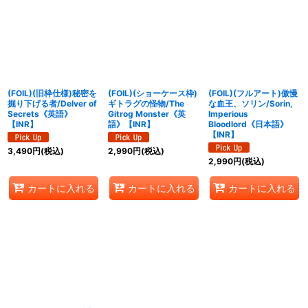
(FOIL)(旧枠仕様)秘密を
(FOIL)(ショーケース枠)
(FOIL)(フルアート)傲慢
掘り下げる者/Delver of
ギトラグの怪物/The
な血王、ソリン/Sorin,
Secrets《英語》
Gitrog Monster《英
Imperious
【INR】
語》【INR】
Bloodlord《日本語》
【INR】
3,490
円
(税込)
2,990
円
(税込)
2,990
円
(税込)
カートに入れる
カートに入れる
カートに入れる