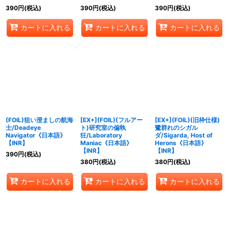
390
円
(税込)
390
円
(税込)
390
円
(税込)
カートに入れる
カートに入れる
カートに入れる
(FOIL)狙い澄ましの航海
[EX+](FOIL)(フルアー
[EX+](FOIL)(旧枠仕様)
士/Deadeye
ト)研究室の偏執
鷺群れのシガル
Navigator《日本語》
狂/Laboratory
ダ/Sigarda, Host of
【INR】
Maniac《日本語》
Herons《日本語》
【INR】
【INR】
390
円
(税込)
380
円
(税込)
380
円
(税込)
カートに入れる
カートに入れる
カートに入れる