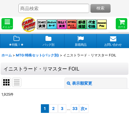
検索
メニュー
カート
★特集！★
パック別
新着商品
お問い合わせ
ホーム
>
MTG:特殊セット(パック別)
>
イニストラード・リマスター FOIL
イニストラード・リマスター FOIL
表示順変更
閉じる
1,925
件
表示数
:
1
2
3
...
33
次
»
在庫あり
並び順
: