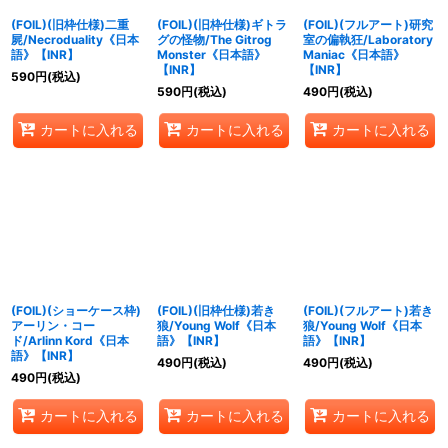
(FOIL)(旧枠仕様)二重
(FOIL)(旧枠仕様)ギトラ
(FOIL)(フルアート)研究
屍/Necroduality《日本
グの怪物/The Gitrog
室の偏執狂/Laboratory
語》【INR】
Monster《日本語》
Maniac《日本語》
【INR】
【INR】
590
円
(税込)
590
円
(税込)
490
円
(税込)
カートに入れる
カートに入れる
カートに入れる
(FOIL)(ショーケース枠)
(FOIL)(旧枠仕様)若き
(FOIL)(フルアート)若き
アーリン・コー
狼/Young Wolf《日本
狼/Young Wolf《日本
ド/Arlinn Kord《日本
語》【INR】
語》【INR】
語》【INR】
490
円
(税込)
490
円
(税込)
490
円
(税込)
カートに入れる
カートに入れる
カートに入れる