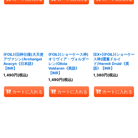
(FOIL)(旧枠仕様)大天使
(FOIL)(ショーケース枠)
[EX+](FOIL)(ショーケー
アヴァシン/Archangel
オリヴィア・ヴォルダー
ス枠)隠遁ドルイ
Avacyn《日本語》
レン/Olivia
ド/Hermit Druid《英
【INR】
Voldaren《英語》
語》【INR】
【INR】
1,490
円
(税込)
1,380
円
(税込)
1,490
円
(税込)
カートに入れる
カートに入れる
カートに入れる