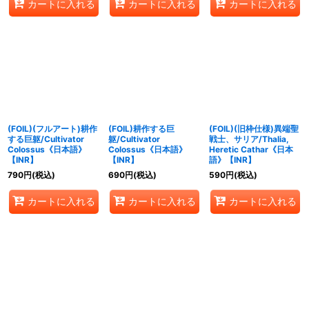
カートに入れる
カートに入れる
カートに入れる
(FOIL)(フルアート)耕作
(FOIL)耕作する巨
(FOIL)(旧枠仕様)異端聖
する巨躯/Cultivator
躯/Cultivator
戦士、サリア/Thalia,
Colossus《日本語》
Colossus《日本語》
Heretic Cathar《日本
【INR】
【INR】
語》【INR】
790
円
(税込)
690
円
(税込)
590
円
(税込)
カートに入れる
カートに入れる
カートに入れる