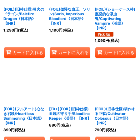
(FOIL)(旧枠仕様)災火の
(FOIL)傲慢な血王、ソリ
(FOIL)(ショーケース枠)
ドラゴン/Balefire
ン/Sorin, Imperious
蟲惑的な吸血
Dragon《日本語》
Bloodlord《日本語》
鬼/Captivating
【INR】
【INR】
Vampire《英語》
【INR】
1,290
円
(税込)
1,190
円
(税込)
1,090
円
(税込)
カートに入れる
カートに入れる
カートに入れる
(FOIL)(フルアート)心な
[EX+](FOIL)(旧枠仕様)
(FOIL)(旧枠仕様)耕作す
き召喚/Heartless
血統の守り手/Bloodline
る巨躯/Cultivator
Summoning《日本語》
Keeper《英語》【INR】
Colossus《日本語》
【INR】
【INR】
880
円
(税込)
890
円
(税込)
790
円
(税込)