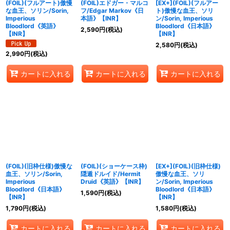
(FOIL)(フルアート)傲慢
(FOIL)エドガー・マルコ
[EX+](FOIL)(フルアー
な血王、ソリン/Sorin,
フ/Edgar Markov《日
ト)傲慢な血王、ソリ
Imperious
本語》【INR】
ン/Sorin, Imperious
Bloodlord《英語》
Bloodlord《日本語》
2,590
円
(税込)
【INR】
【INR】
2,580
円
(税込)
2,990
円
(税込)
カートに入れる
カートに入れる
カートに入れる
(FOIL)(旧枠仕様)傲慢な
(FOIL)(ショーケース枠)
[EX+](FOIL)(旧枠仕様)
血王、ソリン/Sorin,
隠遁ドルイド/Hermit
傲慢な血王、ソリ
Imperious
Druid《英語》【INR】
ン/Sorin, Imperious
Bloodlord《日本語》
Bloodlord《日本語》
1,590
円
(税込)
【INR】
【INR】
1,790
円
(税込)
1,580
円
(税込)
カートに入れる
カートに入れる
カートに入れる