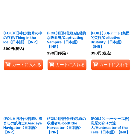
(FOIL)(旧枠仕様)氷の中
(FOIL)(旧枠仕様)蟲惑的
(FOIL)(フルアート)集団
の存在/Thing in the
な吸血鬼/Captivating
的蛮行/Collective
Ice《日本語》【INR】
Vampire《日本語》
Brutality《日本語》
【INR】
【INR】
390
円
(税込)
390
円
(税込)
390
円
(税込)
カートに入れる
カートに入れる
カートに入れる
(FOIL)(旧枠仕様)狙い澄
(FOIL)(旧枠仕様)税血の
(FOIL)(ショーケース枠)
ましの航海士/Deadeye
収穫者/Bloodtithe
高原の狩りの達
Navigator《日本語》
Harvester《日本語》
人/Huntmaster of the
【INR】
【INR】
Fells《日本語》【INR】