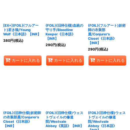
[EX+](FOIL)(フルアー
(FOIL)(旧枠仕様)血統の
(FOIL)(フルアート)妖術
ト)若き狼/Young
守り手/Bloodline
師の衣装部
Wolf《日本語》【INR】
Keeper《日本語》
屋/Conjurer's
【INR】
Closet《日本語》
380
円
(税込)
【INR】
290
円
(税込)
290
円
(税込)
カートに入れる
カートに入れる
カートに入れる
(FOIL)(旧枠仕様)妖術師
(FOIL)(旧枠仕様)ウェス
(FOIL)(旧枠仕様)ウェス
の衣装部屋/Conjurer's
トヴェイルの修道
トヴェイルの修道
Closet《日本語》
院/Westvale
院/Westvale
【INR】
Abbey《英語》【INR】
Abbey《日本語》