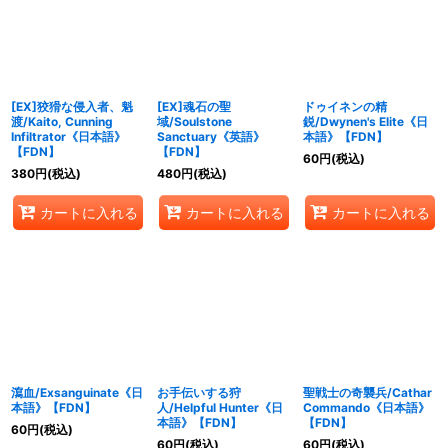
絞り込む
[EX]狡猾な侵入者、魁
[EX]魂石の聖
ドゥイネンの精
渡/Kaito, Cunning
域/Soulstone
鋭/Dwynen's Elite《日
Infiltrator《日本語》
Sanctuary《英語》
本語》【FDN】
【FDN】
【FDN】
60
円
(税込)
380
円
(税込)
480
円
(税込)
カートに入れる
カートに入れる
カートに入れる
瀉血/Exsanguinate《日
お手伝いする狩
聖戦士の奇襲兵/Cathar
本語》【FDN】
人/Helpful Hunter《日
Commando《日本語》
本語》【FDN】
【FDN】
60
円
(税込)
60
円
(税込)
60
円
(税込)