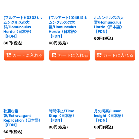
(フルアート)(0308)ホ
(フルアート)(0454)ホ
ホムンクルスの大
ムンクルスの大
ムンクルスの大
群/Homunculus
群/Homunculus
群/Homunculus
Horde《日本語》
Horde《日本語》
Horde《日本語》
【FDN】
【FDN】
【FDN】
60
円
(税込)
60
円
(税込)
60
円
(税込)
カートに入れる
カートに入れる
カートに入れる
壮麗な複
時間停止/Time
月の洞察/Lunar
製/Extravagant
Stop《日本語》
Insight《日本語》
Replication《日本語》
【FDN】
【FDN】
【FDN】
90
円
(税込)
60
円
(税込)
60
円
(税込)