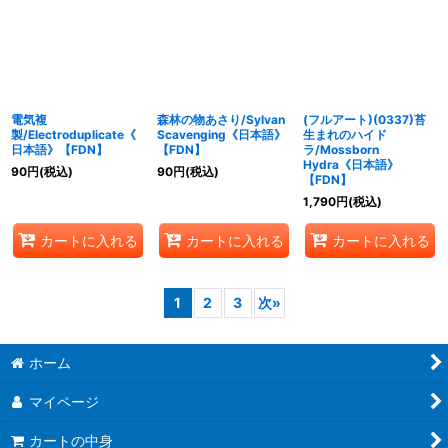
電気複
森林の物あさり/Sylvan
(フルアート)(0337)苔
製/Electroduplicate《
Scavenging《日本語》
生まれのハイド
日本語》【FDN】
【FDN】
ラ/Mossborn
Hydra《日本語》
90
円
(税込)
90
円
(税込)
【FDN】
1,790
円
(税込)
カートに入れる
カートに入れる
カートに入れる
1
2
3
次
»
ホーム
マイページ
カートの中身