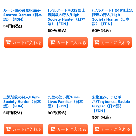
ルーン傷の悪魔/Rune-
(フルアート)(0320)上
(フルアート)(0461)上流
Scarred Demon《日本
流階級の狩人/High-
階級の狩人/High-
語》【FDN】
Society Hunter《日本
Society Hunter《日本
語》【FDN】
語》【FDN】
60
円
(税込)
60
円
(税込)
60
円
(税込)
カートに入れる
カートに入れる
カートに入れる
上流階級の狩人/High-
九生の使い魔/Nine-
安物盗み、チビボ
Society Hunter《日本
Lives Familiar《日本
ネ/Tinybones, Bauble
語》【FDN】
語》【FDN】
Burglar《日本語》
【FDN】
60
円
(税込)
90
円
(税込)
90
円
(税込)
カートに入れる
カートに入れる
カートに入れる