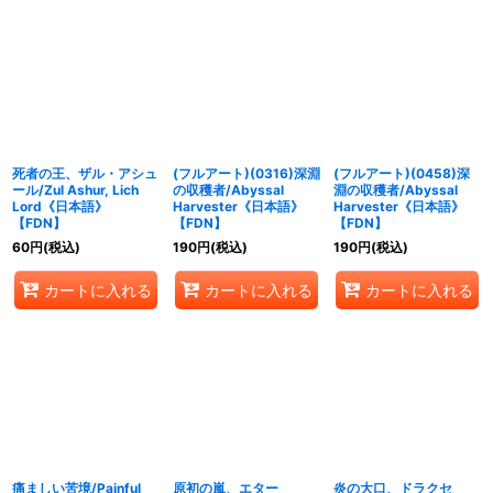
死者の王、ザル・アシュ
(フルアート)(0316)深淵
(フルアート)(0458)深
ール/Zul Ashur, Lich
の収穫者/Abyssal
淵の収穫者/Abyssal
Lord《日本語》
Harvester《日本語》
Harvester《日本語》
【FDN】
【FDN】
【FDN】
60
円
(税込)
190
円
(税込)
190
円
(税込)
カートに入れる
カートに入れる
カートに入れる
痛ましい苦境/Painful
原初の嵐、エター
炎の大口、ドラクセ