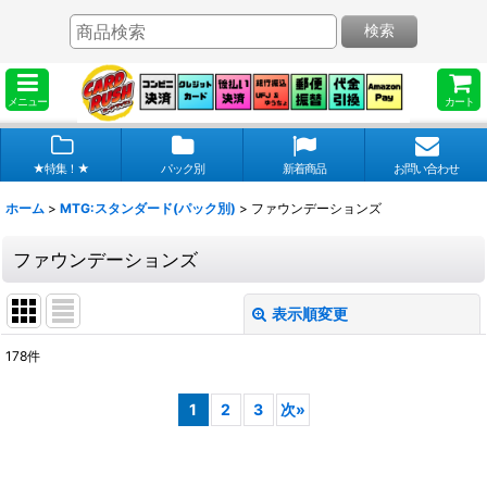
検索
メニュー
カート
★特集！★
パック別
新着商品
お問い合わせ
ホーム
>
MTG:スタンダード(パック別)
>
ファウンデーションズ
ファウンデーションズ
表示順変更
閉じる
178
件
表示数
:
1
2
3
次
»
在庫あり
並び順
: