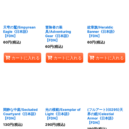
天穹の鷲/Empyrean
冒険者の装
紋章旗/Heraldic
Eagle《日本語》
具/Adventuring
Banner《日本語》
【FDN】
Gear《日本語》
【FDN】
【FDN】
60
円
(税込)
60
円
(税込)
60
円
(税込)
カートに入れる
カートに入れる
カートに入れる
閑静な中庭/Secluded
光の模範/Exemplar of
(フルアート)(0295)天
Courtyard《日本語》
Light《日本語》
界の鎧/Celestial
【FDN】
【FDN】
Armor《日本語》
【FDN】
130
円
(税込)
290
円
(税込)
190
円
(税込)