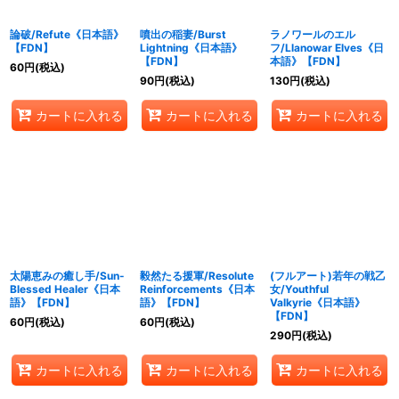
論破/Refute《日本語》
噴出の稲妻/Burst
ラノワールのエル
【FDN】
Lightning《日本語》
フ/Llanowar Elves《日
【FDN】
本語》【FDN】
60
円
(税込)
90
円
(税込)
130
円
(税込)
カートに入れる
カートに入れる
カートに入れる
太陽恵みの癒し手/Sun-
毅然たる援軍/Resolute
(フルアート)若年の戦乙
Blessed Healer《日本
Reinforcements《日本
女/Youthful
語》【FDN】
語》【FDN】
Valkyrie《日本語》
【FDN】
60
円
(税込)
60
円
(税込)
290
円
(税込)
カートに入れる
カートに入れる
カートに入れる