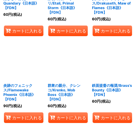
Quandary《日本語》
リ/Etali, Primal
ス/Drakuseth, Maw of
【FDN】
Storm《日本語》
Flames《日本語》
【FDN】
【FDN】
60
円
(税込)
60
円
(税込)
60
円
(税込)
カートに入れる
カートに入れる
カートに入れる
炎跡のフェニック
群衆の親分、クレン
鉄面提督の報奨/Brass's
ス/Flamewake
コ/Krenko, Mob
Bounty《日本語》
Phoenix《日本語》
Boss《日本語》
【FDN】
【FDN】
【FDN】
60
円
(税込)
90
円
(税込)
60
円
(税込)
カートに入れる
カートに入れる
カートに入れる