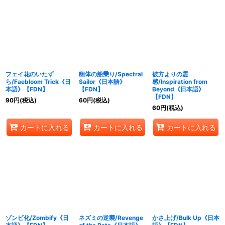
フェイ花のいたず
幽体の船乗り/Spectral
彼方よりの霊
ら/Faebloom Trick《日
Sailor《日本語》
感/Inspiration from
本語》【FDN】
【FDN】
Beyond《日本語》
【FDN】
90
円
(税込)
60
円
(税込)
60
円
(税込)
カートに入れる
カートに入れる
カートに入れる
ゾンビ化/Zombify《日
ネズミの逆襲/Revenge
かさ上げ/Bulk Up《日本