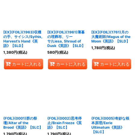
絞り込む
[EX](FOIL)(1963)収穫
[EX](FOIL)(1961)薄暮
[EX](FOIL)(1761)月の
の手、サイシス/Sythis,
の埋葬布、リー
大魔術師/Magus of the
Harvest's Hand《英
サ/Liesa, Shroud of
Moon《英語》【SLD】
語》【SLD】
Dusk《英語》【SLD】
1,780
円
(税込)
1,380
円
(税込)
580
円
(税込)
カートに入れる
カートに入れる
カートに入れる
(FOIL)(0001)群の祭
(FOIL)(0002)思考停
(FOIL)(0005)奇妙な根
壇/Altar of the
止/Brain Freeze《英
本原理/Eerie
Brood《英語》【SLC】
語》【SLC】
Ultimatum《英語》
【SLC】
1,790
円
(税込)
1,790
円
(税込)