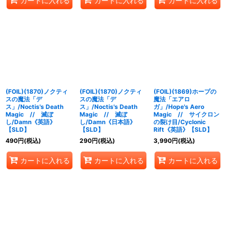
カートに入れる
カートに入れる
カートに入れる
(FOIL)(1870)ノクティ
(FOIL)(1870)ノクティ
(FOIL)(1869)ホープの
スの魔法「デ
スの魔法「デ
魔法「エアロ
ス」/Noctis's Death
ス」/Noctis's Death
ガ」/Hope's Aero
Magic // 滅ぼ
Magic // 滅ぼ
Magic // サイクロン
し/Damn《英語》
し/Damn《日本語》
の裂け目/Cyclonic
【SLD】
【SLD】
Rift《英語》【SLD】
490
円
(税込)
290
円
(税込)
3,990
円
(税込)
カートに入れる
カートに入れる
カートに入れる