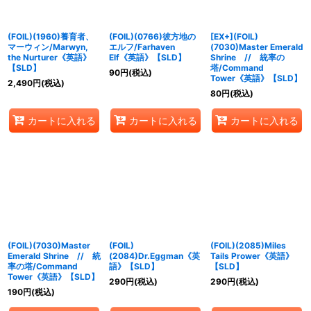
(FOIL)(1960)養育者、
(FOIL)(0766)彼方地の
[EX+](FOIL)
マーウィン/Marwyn,
エルフ/Farhaven
(7030)Master Emerald
the Nurturer《英語》
Elf《英語》【SLD】
Shrine // 統率の
【SLD】
塔/Command
90
円
(税込)
Tower《英語》【SLD】
2,490
円
(税込)
80
円
(税込)
カートに入れる
カートに入れる
カートに入れる
(FOIL)(7030)Master
(FOIL)
(FOIL)(2085)Miles
Emerald Shrine // 統
(2084)Dr.Eggman《英
Tails Prower《英語》
率の塔/Command
語》【SLD】
【SLD】
Tower《英語》【SLD】
290
円
(税込)
290
円
(税込)
190
円
(税込)