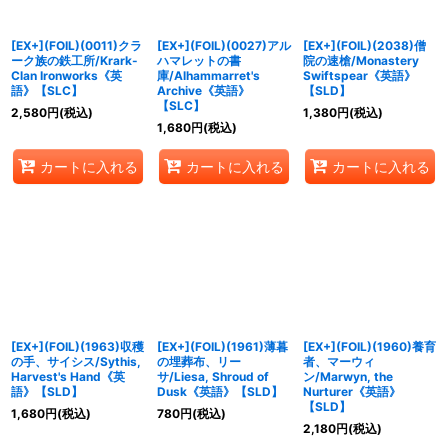
[EX+](FOIL)(0011)クラ
[EX+](FOIL)(0027)アル
[EX+](FOIL)(2038)僧
ーク族の鉄工所/Krark-
ハマレットの書
院の速槍/Monastery
Clan Ironworks《英
庫/Alhammarret's
Swiftspear《英語》
語》【SLC】
Archive《英語》
【SLD】
【SLC】
2,580
円
(税込)
1,380
円
(税込)
1,680
円
(税込)
カートに入れる
カートに入れる
カートに入れる
[EX+](FOIL)(1963)収穫
[EX+](FOIL)(1961)薄暮
[EX+](FOIL)(1960)養育
の手、サイシス/Sythis,
の埋葬布、リー
者、マーウィ
Harvest's Hand《英
サ/Liesa, Shroud of
ン/Marwyn, the
語》【SLD】
Dusk《英語》【SLD】
Nurturer《英語》
【SLD】
1,680
円
(税込)
780
円
(税込)
2,180
円
(税込)