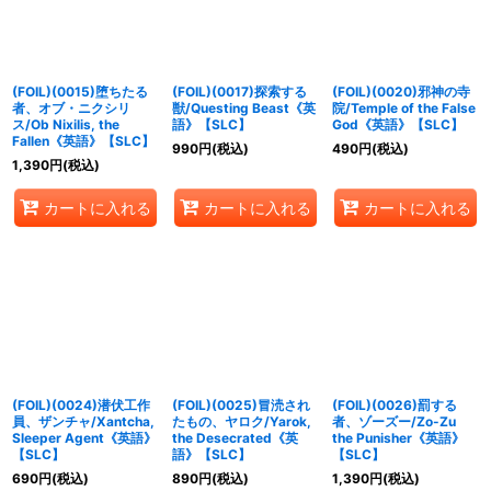
(FOIL)(0015)堕ちたる
(FOIL)(0017)探索する
(FOIL)(0020)邪神の寺
者、オブ・ニクシリ
獣/Questing Beast《英
院/Temple of the False
ス/Ob Nixilis, the
語》【SLC】
God《英語》【SLC】
Fallen《英語》【SLC】
990
円
(税込)
490
円
(税込)
1,390
円
(税込)
カートに入れる
カートに入れる
カートに入れる
(FOIL)(0024)潜伏工作
(FOIL)(0025)冒涜され
(FOIL)(0026)罰する
員、ザンチャ/Xantcha,
たもの、ヤロク/Yarok,
者、ゾーズー/Zo-Zu
Sleeper Agent《英語》
the Desecrated《英
the Punisher《英語》
【SLC】
語》【SLC】
【SLC】
690
円
(税込)
890
円
(税込)
1,390
円
(税込)