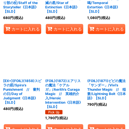
り部の杖/Staff of the
滅の星/Star of
喝/Temporal
Storyteller《日本語》
Extinction《日本語》
Extortion《日本語》
【SLD】
【SLD】
【SLD】
680
円
(税込)
480
円
(税込)
1,080
円
(税込)
カートに入れる
カートに入れる
カートに入れる
[EX+](FOIL)(1858)スピ
(FOIL)(1872)エアリス
(FOIL)(1871)ビビの魔法
ラの罰/Spira's
の魔法「ケアル
「サンダー」/Vivi's
Punishment // 審判
ガ」/Aerith's Curaga
Thunder Magic // 稲
の日/Day of
Magic // 英雄的介
妻/Lightning Bolt《日本
Judgment《日本語》
入/Heroic
語》【SLD】
【SLD】
Intervention《日本語》
790
円
(税込)
【SLD】
480
円
(税込)
1,790
円
(税込)