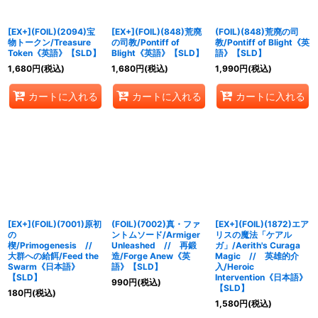
[EX+](FOIL)(2094)宝
[EX+](FOIL)(848)荒廃
(FOIL)(848)荒廃の司
物トークン/Treasure
の司教/Pontiff of
教/Pontiff of Blight《英
Token《英語》【SLD】
Blight《英語》【SLD】
語》【SLD】
1,680
円
(税込)
1,680
円
(税込)
1,990
円
(税込)
カートに入れる
カートに入れる
カートに入れる
[EX+](FOIL)(7001)原初
(FOIL)(7002)真・ファ
[EX+](FOIL)(1872)エア
の
ントムソード/Armiger
リスの魔法「ケアル
楔/Primogenesis //
Unleashed // 再鍛
ガ」/Aerith's Curaga
大群への給餌/Feed the
造/Forge Anew《英
Magic // 英雄的介
Swarm《日本語》
語》【SLD】
入/Heroic
【SLD】
Intervention《日本語》
990
円
(税込)
【SLD】
180
円
(税込)
1,580
円
(税込)