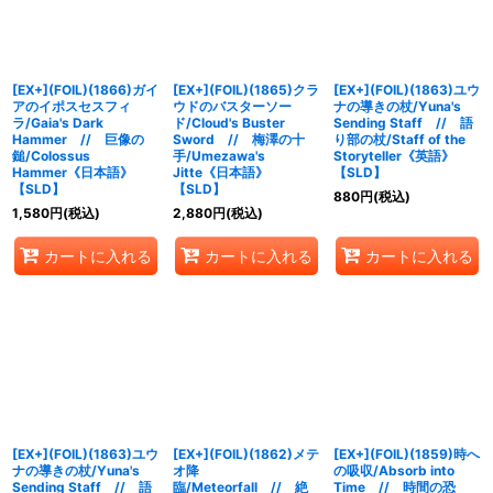
[EX+](FOIL)(1866)ガイ
[EX+](FOIL)(1865)クラ
[EX+](FOIL)(1863)ユウ
アのイポスセスフィ
ウドのバスターソー
ナの導きの杖/Yuna's
ラ/Gaia's Dark
ド/Cloud's Buster
Sending Staff // 語
Hammer // 巨像の
Sword // 梅澤の十
り部の杖/Staff of the
鎚/Colossus
手/Umezawa's
Storyteller《英語》
Hammer《日本語》
Jitte《日本語》
【SLD】
【SLD】
【SLD】
880
円
(税込)
1,580
円
(税込)
2,880
円
(税込)
カートに入れる
カートに入れる
カートに入れる
[EX+](FOIL)(1863)ユウ
[EX+](FOIL)(1862)メテ
[EX+](FOIL)(1859)時へ
ナの導きの杖/Yuna's
オ降
の吸収/Absorb into
Sending Staff // 語
臨/Meteorfall // 絶
Time // 時間の恐