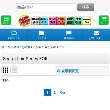
検索
メニュー
カート
★特集！★
パック別
新着商品
お問い合わせ
ホーム
>
MTG:その他
>
Secret Lair Series FOIL
Secret Lair Series FOIL
表示順変更
閉じる
113
件
表示数
:
1
2
次
»
在庫あり
並び順
: