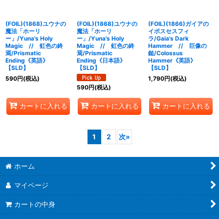
(FOIL)(1868)ユウナの
(FOIL)(1868)ユウナの
(FOIL)(1866)ガイアの
魔法「ホーリ
魔法「ホーリ
イポスセスフィ
ー」/Yuna's Holy
ー」/Yuna's Holy
ラ/Gaia's Dark
Magic // 虹色の終
Magic // 虹色の終
Hammer // 巨像の
焉/Prismatic
焉/Prismatic
鎚/Colossus
Ending《英語》
Ending《日本語》
Hammer《英語》
【SLD】
【SLD】
【SLD】
590
円
(税込)
1,790
円
(税込)
590
円
(税込)
カートに入れる
カートに入れる
カートに入れる
1
2
次
»
ホーム
マイページ
カートの中身