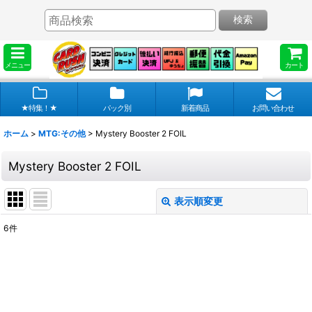
検索
メニュー
カート
★特集！★
パック別
新着商品
お問い合わせ
ホーム
>
MTG:その他
>
Mystery Booster 2 FOIL
Mystery Booster 2 FOIL
表示順変更
閉じる
6
件
表示数
:
在庫あり
並び順
: