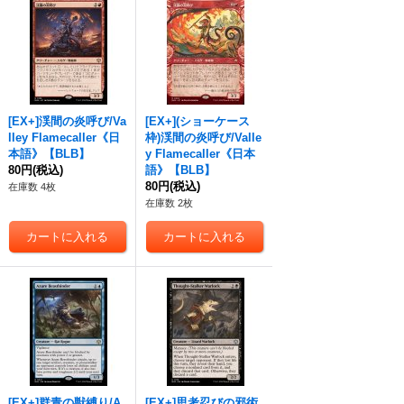
[EX+]渓間の炎呼び/Va
[EX+](ショーケース
lley Flamecaller《日
枠)渓間の炎呼び/Valle
本語》【BLB】
y Flamecaller《日本
80円
(税込)
語》【BLB】
80円
(税込)
在庫数 4枚
在庫数 2枚
[EX+]群青の獣縛り/A
[EX+]思考忍びの邪術