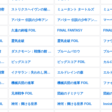
秘密
ストリクスヘイヴンの秘密 FOIL
ミュータント タートルズ
アバター 伝説の少年アン
アバター 伝説の少年アン FOIL
マー
久遠の終端 FOIL
FINAL FANTASY
FINA
IL
霊気走破
霊気走破 FOIL
ファ
館
ダスクモーン：戦慄の館 FOIL
ブルームバロウ
ブルー
サンダー・ジャンクションの無法者 FOIL
ビッグスコア
ビッグスコア FOIL
カル
洞窟
イクサラン：失われし洞窟 FOIL
エルドレインの森
エルド
機械兵団の進軍：決戦の後に FOIL
機械兵団の進軍
機械兵団の進軍 FOIL
兄弟戦争 FOIL
団結のドミナリア
団結の
IL
神河：輝ける世界
神河：輝ける世界 FOIL
Innis