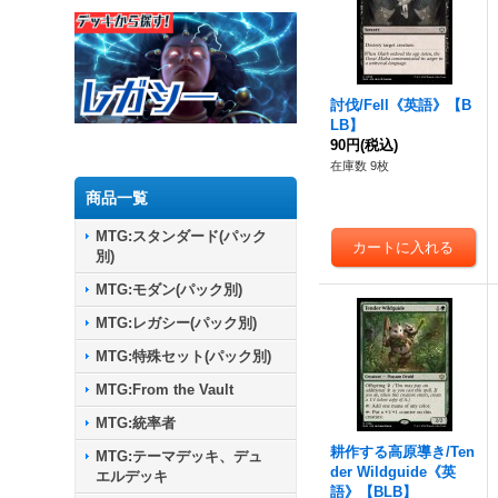
討伐/Fell《英語》【B
LB】
90円
(税込)
在庫数 9枚
商品一覧
MTG:スタンダード(パック
別)
MTG:モダン(パック別)
MTG:レガシー(パック別)
MTG:特殊セット(パック別)
MTG:From the Vault
MTG:統率者
耕作する高原導き/Ten
MTG:テーマデッキ、デュ
der Wildguide《英
エルデッキ
語》【BLB】