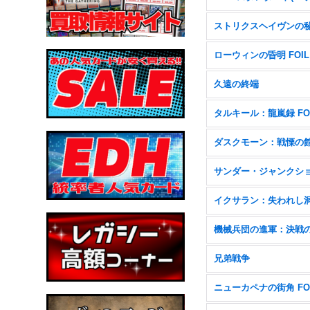
ストリクスヘイヴンの
ローウィンの昏明 FOIL
久遠の終端
タルキール：龍嵐録 FO
ダスクモーン：戦慄の
イクサラン：失われし
兄弟戦争
ニューカペナの街角 FO