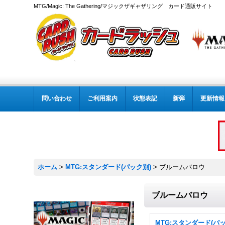
MTG/Magic: The Gathering/マジックザギャザリング カード通販サイト
問い合わせ
ご利用案内
状態表記
新弾
更新情報
ホーム
>
MTG:スタンダード(パック別)
>
ブルームバロウ
ブルームバロウ