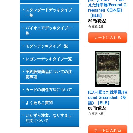
えた緑甲羅/Fecund G
スタンダードデッキタイプ
reenshell《日本語》
一覧
【BLB】
80円
(税込)
在庫数 2枚
パイオニアデッキタイプ一
覧
モダンデッキタイプ一覧
レガシーデッキタイプ一覧
予約販売商品についての注
意事項
カードの梱包方法について
[EX+]肥えた緑甲羅/Fe
cund Greenshell《英
よくあるご質問
語》【BLB】
80円
(税込)
在庫数 3枚
いたずら注文、なりすまし
注文について