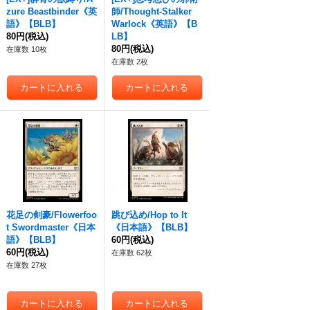
zure Beastbinder《英
師/Thought-Stalker
語》【BLB】
Warlock《英語》【B
80円
(税込)
LB】
80円
(税込)
在庫数 10枚
在庫数 2枚
花足の剣豪/Flowerfoo
跳び込め/Hop to It
t Swordmaster《日本
《日本語》【BLB】
語》【BLB】
60円
(税込)
60円
(税込)
在庫数 62枚
在庫数 27枚