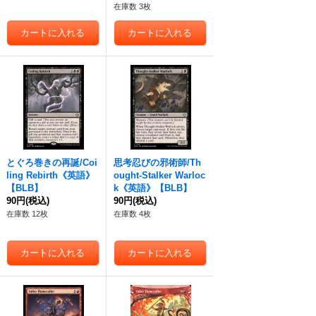
在庫数 3枚
とぐろ巻きの再誕/Coi
思考忍びの邪術師/Th
ling Rebirth《英語》
ought-Stalker Warloc
【BLB】
k《英語》【BLB】
90円
(税込)
90円
(税込)
在庫数 12枚
在庫数 4枚