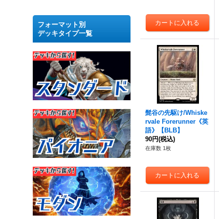
フォーマット別
デッキタイプ一覧
髭谷の先駆け/Whiske
rvale Forerunner《英
語》【BLB】
90円
(税込)
在庫数 1枚