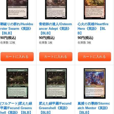
鞘破りの群れ/Huskbu
骨術師の達人/Osteom
心火の英雄/Heartfire
rster Swarm《英語》
ancer Adept《英語》
Hero《英語》【BL
【BLB】
【BLB】
B】
90円
(税込)
90円
(税込)
90円
(税込)
在庫数 12枚
在庫数 1枚
在庫数 3枚
(フルアート)肥えた緑
肥えた緑甲羅/Fecund
嵐捕りの導師/Stormc
甲羅/Fecund Greens
Greenshell《英語》
atch Mentor《英語》
hell《英語》【BLB】
【BLB】
【BLB】