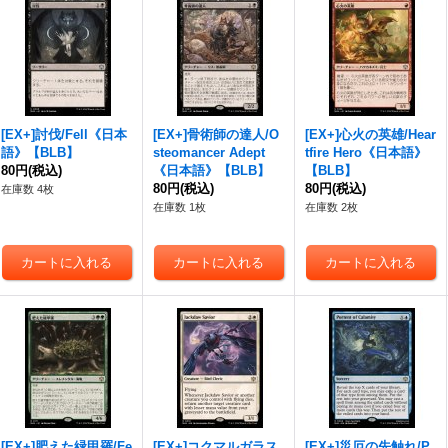
[EX+]討伐/Fell《日本
[EX+]骨術師の達人/O
[EX+]心火の英雄/Hear
語》【BLB】
steomancer Adept
tfire Hero《日本語》
80円
(税込)
《日本語》【BLB】
【BLB】
80円
(税込)
80円
(税込)
在庫数 4枚
在庫数 1枚
在庫数 2枚
[EX+]肥えた緑甲羅/Fe
[EX+]コクマルガラス
[EX+]災厄の先触れ/P