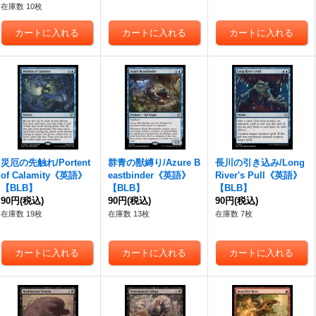
在庫数 10枚
災厄の先触れ/Portent
群青の獣縛り/Azure B
長川の引き込み/Long
of Calamity《英語》
eastbinder《英語》
River's Pull《英語》
【BLB】
【BLB】
【BLB】
90円
(税込)
90円
(税込)
90円
(税込)
在庫数 19枚
在庫数 13枚
在庫数 7枚