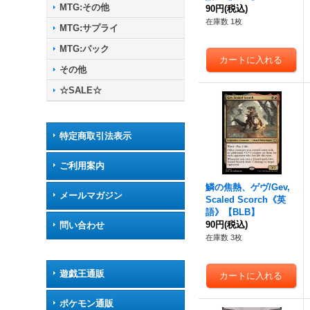
MTG:その他
90円
(税込)
在庫数 1枚
MTG:サプライ
MTG:パック
その他
☆SALE☆
特定商取引法表示
ご利用案内
鱗の焦熱、ゲヴ/Gev,
メールマガジン
Scaled Scorch《英
語》【BLB】
90円
(税込)
問い合わせ
在庫数 3枚
遊戯王通販
ポケモン通販