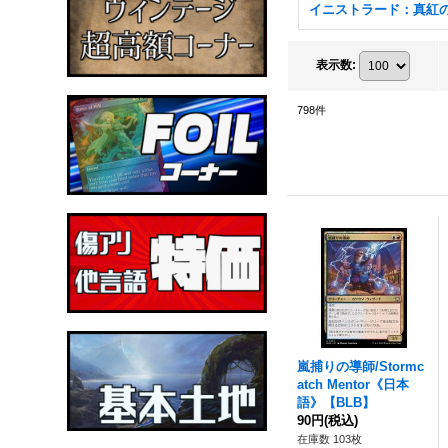
表示数
:
798
件
嵐捕りの導師/Stormc
atch Mentor《日本
語》【BLB】
90円
(税込)
在庫数 103枚