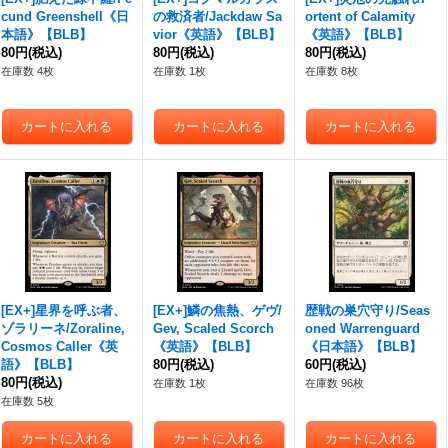
cund Greenshell《日
の救済者/Jackdaw Sa
ortent of Calamity
本語》【BLB】
vior《英語》【BLB】
《英語》【BLB】
80円
(税込)
80円
(税込)
80円
(税込)
在庫数 4枚
在庫数 1枚
在庫数 8枚
[EX+]星界を呼ぶ者、
[EX+]鱗の焦熱、ゲヴ/
歴戦の巣穴守り/Seas
ゾラリーネ/Zoraline,
Gev, Scaled Scorch
oned Warrenguard
Cosmos Caller《英
《英語》【BLB】
《日本語》【BLB】
語》【BLB】
80円
(税込)
60円
(税込)
80円
(税込)
在庫数 1枚
在庫数 96枚
在庫数 5枚