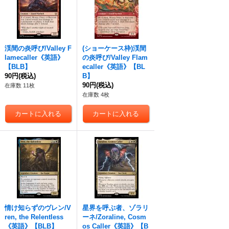
渓間の炎呼び/Valley F
(ショーケース枠)渓間
lamecaller《英語》
の炎呼び/Valley Flam
【BLB】
ecaller《英語》【BL
90円
(税込)
B】
90円
(税込)
在庫数 11枚
在庫数 4枚
情け知らずのヴレン/V
星界を呼ぶ者、ゾラリ
ren, the Relentless
ーネ/Zoraline, Cosm
《英語》【BLB】
os Caller《英語》【B