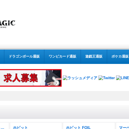
ドラゴンボール通販
ワンピカード通販
遊戯王通販
ポケカ通販
MTG:スタンダード(パック別) (全商品)
ホビット
ホビット FOIL