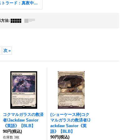
イニストラード：真夜中の狩り FOIL
示方法
:
次
»
コクマルガラスの救済
(ショーケース枠)コク
者/Jackdaw Savior
マルガラスの救済者/J
《英語》【BLB】
ackdaw Savior《英
90円
(税込)
語》【BLB】
90円
(税込)
在庫数 3枚