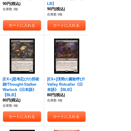
90円
(税込)
LB】
90円
(税込)
在庫数 3枚
在庫数 9枚
[EX+]思考忍びの邪術
[EX+]渓間の腐敗呼び/
師/Thought-Stalker
Valley Rotcaller《日
Warlock《日本語》
本語》【BLB】
【BLB】
80円
(税込)
80円
(税込)
在庫数 4枚
在庫数 4枚