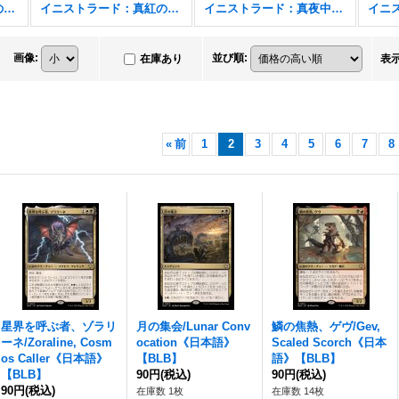
イニストラード：真紅の契り
イニストラード：真紅の契り FOIL
イニストラード：真夜中の狩り
画像
:
並び順
:
在庫あり
表
«
前
1
2
3
4
5
6
7
8
星界を呼ぶ者、ゾラリ
月の集会/Lunar Conv
鱗の焦熱、ゲヴ/Gev,
ーネ/Zoraline, Cosm
ocation《日本語》
Scaled Scorch《日本
os Caller《日本語》
【BLB】
語》【BLB】
【BLB】
90円
(税込)
90円
(税込)
90円
(税込)
在庫数 1枚
在庫数 14枚