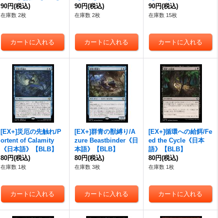
90円
(税込)
90円
(税込)
90円
(税込)
在庫数 2枚
在庫数 2枚
在庫数 15枚
[EX+]災厄の先触れ/P
[EX+]群青の獣縛り/A
[EX+]循環への給餌/Fe
ortent of Calamity
zure Beastbinder《日
ed the Cycle《日本
《日本語》【BLB】
本語》【BLB】
語》【BLB】
80円
(税込)
80円
(税込)
80円
(税込)
在庫数 1枚
在庫数 3枚
在庫数 1枚