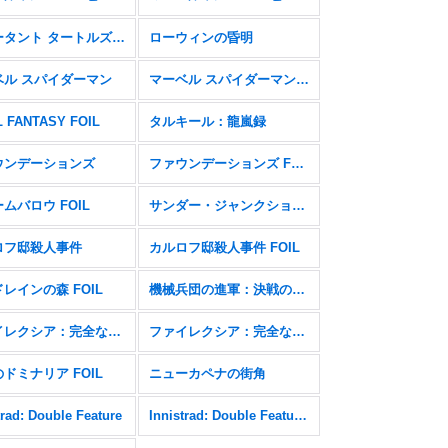
ミュータント タートルズ FOIL
ローウィンの昏明
ベル スパイダーマン
マーベル スパイダーマン FOIL
L FANTASY FOIL
タルキール：龍嵐録
ウンデーションズ
ファウンデーションズ FOIL
ムバロウ FOIL
サンダー・ジャンクションの無法者
ロフ邸殺人事件
カルロフ邸殺人事件 FOIL
レインの森 FOIL
機械兵団の進軍：決戦の後に
ファイレクシア：完全なる統一
ファイレクシア：完全なる統一 FOIL
ドミナリア FOIL
ニューカペナの街角
trad: Double Feature
Innistrad: Double Feature FOIL