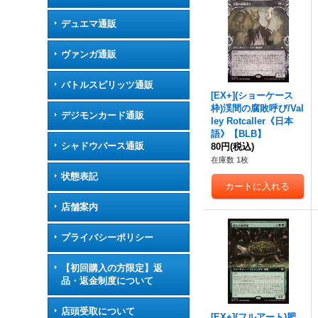
デュエマ通販
ヴァンガ通販
バトルスピリッツ通販
[EX+](ショーケース
枠)渓間の腐敗呼び/Val
デジモンカード通販
ley Rotcaller《日本
語》【BLB】
シャドウバース通販
80円
(税込)
在庫数 1枚
状態表記
店舗案内
プライバシーポリシー
【初回購入の方限定】返
品・返金制度について
店頭受取について
[EX+](フルアート)肥