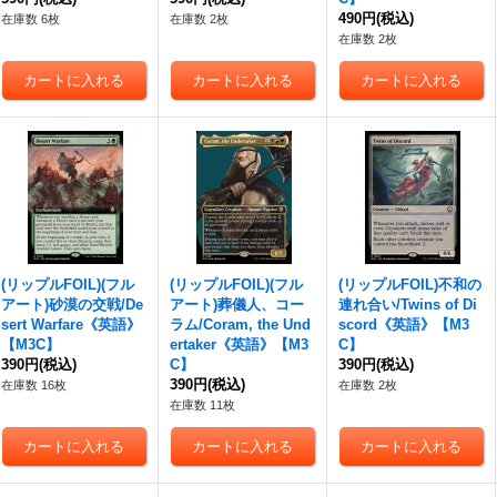
490円
(税込)
在庫数 6枚
在庫数 2枚
在庫数 2枚
(リップルFOIL)(フル
(リップルFOIL)(フル
(リップルFOIL)不和の
アート)砂漠の交戦/De
アート)葬儀人、コー
連れ合い/Twins of Di
sert Warfare《英語》
ラム/Coram, the Und
scord《英語》【M3
【M3C】
ertaker《英語》【M3
C】
390円
(税込)
C】
390円
(税込)
390円
(税込)
在庫数 16枚
在庫数 2枚
在庫数 11枚