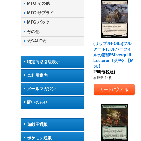
MTG:その他
MTG:サプライ
MTG:パック
その他
☆SALE☆
(リップルFOIL)(フル
アート)シルバークイ
ルの講師/Silverquill
Lecturer《英語》【M
特定商取引法表示
3C】
290円
(税込)
ご利用案内
在庫数 14枚
メールマガジン
問い合わせ
遊戯王通販
ポケモン通販