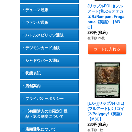
(リップルFOIL)(フル
デュエマ通販
アート)荒ぶるオオガ
エル/Rampant Froga
ntua《英語》【M3
ヴァンガ通販
C】
290円
(税込)
バトルスピリッツ通販
在庫数 26枚
デジモンカード通販
シャドウバース通販
状態表記
店舗案内
プライバシーポリシー
[EX+](リップルFOIL)
(フルアート)ポリゴイ
【初回購入の方限定】返
フ/Polygoyf《英語》
品・返金制度について
【M3C】
280円
(税込)
店頭受取について
在庫数 1枚