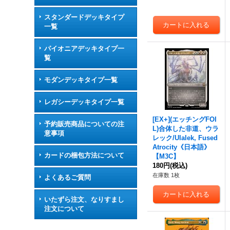
スタンダードデッキタイプ
一覧
パイオニアデッキタイプ一
覧
モダンデッキタイプ一覧
レガシーデッキタイプ一覧
[EX+](エッチングFOI
予約販売商品についての注
L)合体した非道、ウラ
意事項
レック/Ulalek, Fused
Atrocity《日本語》
カードの梱包方法について
【M3C】
180円
(税込)
在庫数 1枚
よくあるご質問
いたずら注文、なりすまし
注文について