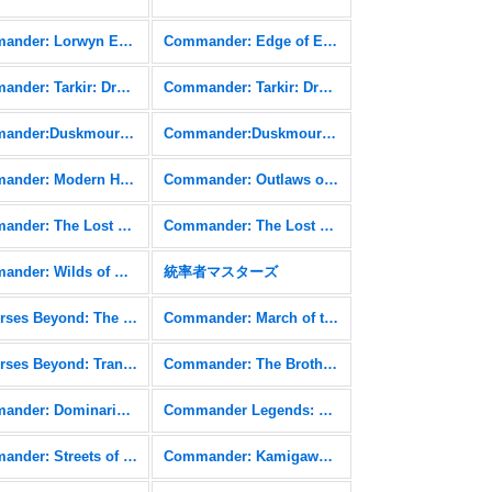
Commander: Lorwyn Eclipsed FOIL
Commander: Edge of Eternities
Commander: Tarkir: Dragonstorm
Commander: Tarkir: Dragonstorm FOIL
Commander:Duskmourn: House of Horror
Commander:Duskmourn: House of Horror FOIL
Commander: Modern Horizons 3 FOIL
Commander: Outlaws of Thunder Junction
Commander: The Lost Caverns of Ixalan
Commander: The Lost Caverns of Ixalan FOIL
Commander: Wilds of Eldraine FOIL
統率者マスターズ
Universes Beyond: The Lord of the Rings: Tales of Middle-earth FOIL
Commander: March of the Machine
Universes Beyond: Transformers
Commander: The Brothers' War
Commander: Dominaria United FOIL
Commander Legends: Battle for Baldur's Gate
Commander: Streets of New Capenna FOIL
Commander: Kamigawa: Neon Dynasty