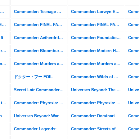
Commander: Teenage Mutant Ninja Turtles
Commander: Teenage Mutant Ninja Turtles FOIL
Commander: Lorwyn Eclipsed
Commander: Edge of Eternities FOIL
Commander: FINAL FANTASY
Commander: FINAL FANTASY FOIL
ft
Commander: Aetherdrift FOIL
Commander: Foundations
Commander: Bloomburrow
Commander: Bloomburrow FOIL
Commander: Modern Horizons 3
Commander: Outlaws of Thunder Junction FOIL
Commander: Murders at Karlov Manor
Commander: Murders at Karlov Manor FOIL
ドクター・フー FOIL
Commander: Wilds of Eldraine
Secret Lair Commander: From Cute to Brute
Universes Beyond: The Lord of the Rings: Tales of Middle-earth
Commander: March of the Machine FOIL
Commander: Phyrexia: All Will Be One
Commander: Phyrexia: All Will Be One FOIL
Commander: The Brothers' War FOIL
Universes Beyond: Warhammer 40,000 (40K)
Commander: Dominaria United
Commander Legends: Battle for Baldur's Gate FOIL
Commander Legends: Battle for Baldur's Gate Commander
Commander: Streets of New Capenna