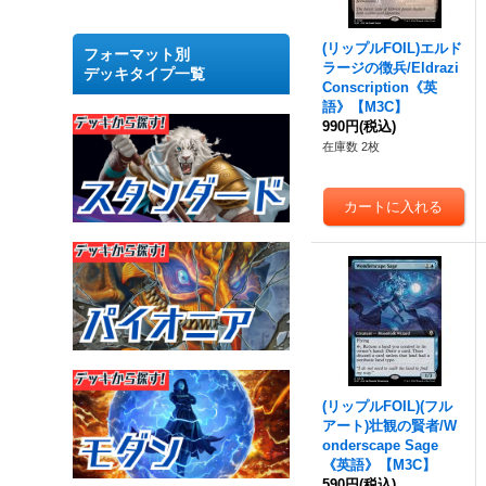
(リップルFOIL)エルド
フォーマット別
ラージの徴兵/Eldrazi
デッキタイプ一覧
Conscription《英
語》【M3C】
990円
(税込)
在庫数 2枚
(リップルFOIL)(フル
アート)壮観の賢者/W
onderscape Sage
《英語》【M3C】
590円
(税込)