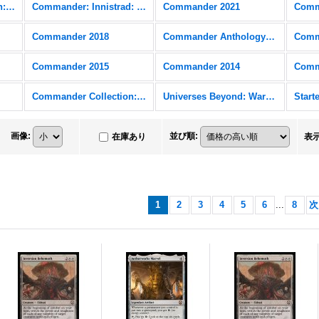
Commander Collection: Black
Commander: Innistrad: Crimson Vow
Commander 2021
Comm
Commander 2018
Commander Anthology Volume II
Comm
Commander 2015
Commander 2014
Comm
Commander Collection: Green
Universes Beyond: Warhammer 40,000 (40K) FOIL
画像
:
並び順
:
在庫あり
表
1
2
3
4
5
6
...
8
次