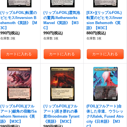
(リップルFOIL)転置の
(リップルFOIL)霊気池
[EX+](リップルFOIL)
ビヒモス/Inversion B
の驚異/Aetherworks
転置のビヒモス/Inver
ehemoth《英語》【M
Marvel《英語》【M3
sion Behemoth《英
3C】
C】
語》【M3C】
990円
(税込)
990円
(税込)
880円
(税込)
在庫数 2枚
在庫数 1枚
在庫数 1枚
(リップルFOIL)(フル
(リップルFOIL)(フル
(FOIL)(フルアート)合
アート)鋸角の宿敵/Sa
アート)若き群れの暴
体した非道、ウラレッ
whorn Nemesis《英
君/Broodmate Tyrant
ク/Ulalek, Fused Atro
語》【M3C】
《英語》【M3C】
city《日本語》【M3
590円
(税込)
590円
(税込)
C】