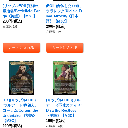
(リップルFOIL)戦場の
(FOIL)合体した非道、
鍛冶場/Battlefield For
ウラレック/Ulalek, Fu
ge《英語》【M3C】
sed Atrocity《日本
290円
(税込)
語》【M3C】
290円
(税込)
在庫数 1枚
在庫数 1枚
[EX](リップルFOIL)
(リップルFOIL)(フル
(フルアート)葬儀人、
アート)不休のディサ/
コーラム/Coram, the
Disa the Restless
Undertaker《英語》
《英語》【M3C】
【M3C】
190円
(税込)
220円
(税込)
在庫数 14枚