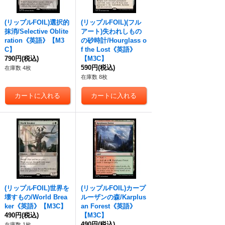
(リップルFOIL)選択的
(リップルFOIL)(フル
抹消/Selective Oblite
アート)失われしもの
ration《英語》【M3
の砂時計/Hourglass o
C】
f the Lost《英語》
790円
(税込)
【M3C】
590円
(税込)
在庫数 4枚
在庫数 8枚
(リップルFOIL)世界を
(リップルFOIL)カープ
壊すもの/World Brea
ルーザンの森/Karplus
ker《英語》【M3C】
an Forest《英語》
490円
(税込)
【M3C】
490円
(税込)
在庫数 1枚