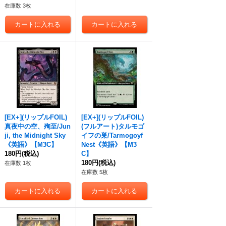
在庫数 3枚
[EX+](リップルFOIL)
[EX+](リップルFOIL)
真夜中の空、殉至/Jun
(フルアート)タルモゴ
ji, the Midnight Sky
イフの巣/Tarmogoyf
《英語》【M3C】
Nest《英語》【M3
180円
(税込)
C】
180円
(税込)
在庫数 1枚
在庫数 5枚