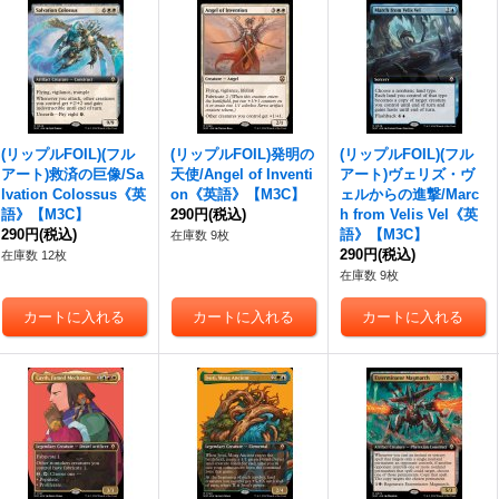
(リップルFOIL)(フル
(リップルFOIL)発明の
(リップルFOIL)(フル
アート)救済の巨像/Sa
天使/Angel of Inventi
アート)ヴェリズ・ヴ
lvation Colossus《英
on《英語》【M3C】
ェルからの進撃/Marc
語》【M3C】
290円
(税込)
h from Velis Vel《英
290円
(税込)
語》【M3C】
在庫数 9枚
290円
(税込)
在庫数 12枚
在庫数 9枚