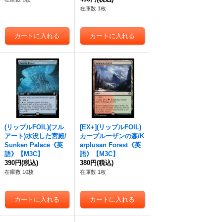
在庫数 1枚
(リップルFOIL)(フル
[EX+](リップルFOIL)
アート)水没した宮殿/
カープルーザンの森/K
Sunken Palace《英
arplusan Forest《英
語》【M3C】
語》【M3C】
390円
(税込)
380円
(税込)
在庫数 10枚
在庫数 1枚