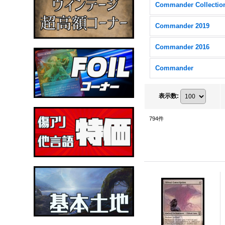
Commander 2019
Commander 2016
Commander
表示数
:
794
件