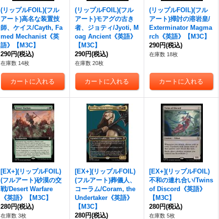
(リップルFOIL)(フル
(リップルFOIL)(フル
(リップルFOIL)(フル
アート)高名な装置技
アート)モアグの古き
アート)掃討の溶岩皇/
師、ケイス/Cayth, Fa
者、ジョティ/Jyoti, M
Exterminator Magma
med Mechanist《英
oag Ancient《英語》
rch《英語》【M3C】
語》【M3C】
【M3C】
290円
(税込)
290円
(税込)
290円
(税込)
在庫数 18枚
在庫数 14枚
在庫数 20枚
[EX+](リップルFOIL)
[EX+](リップルFOIL)
[EX+](リップルFOIL)
(フルアート)砂漠の交
(フルアート)葬儀人、
不和の連れ合い/Twins
戦/Desert Warfare
コーラム/Coram, the
of Discord《英語》
《英語》【M3C】
Undertaker《英語》
【M3C】
280円
(税込)
【M3C】
280円
(税込)
280円
(税込)
在庫数 3枚
在庫数 5枚