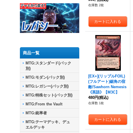
在庫数 2枚
商品一覧
MTG:スタンダード(パック
別)
[EX+](リップルFOIL)
MTG:モダン(パック別)
(フルアート)鋸角の宿
MTG:レガシー(パック別)
敵/Sawhorn Nemesis
《英語》【M3C】
MTG:特殊セット(パック別)
480円
(税込)
在庫数 1枚
MTG:From the Vault
MTG:統率者
MTG:テーマデッキ、デュ
エルデッキ