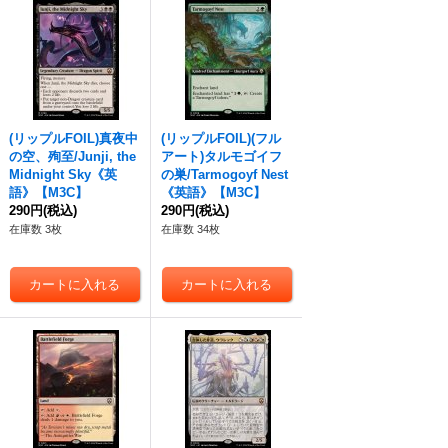
(リップルFOIL)真夜中
(リップルFOIL)(フル
の空、殉至/Junji, the
アート)タルモゴイフ
Midnight Sky《英
の巣/Tarmogoyf Nest
語》【M3C】
《英語》【M3C】
290円
(税込)
290円
(税込)
在庫数 3枚
在庫数 34枚