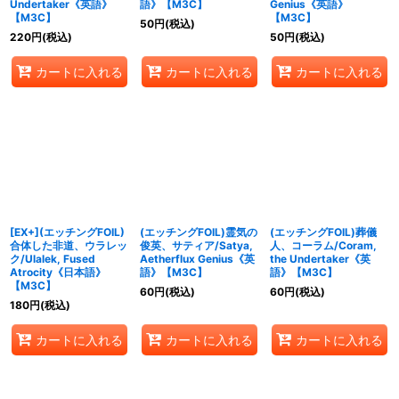
Undertaker《英語》
語》【M3C】
Genius《英語》
【M3C】
【M3C】
50
円
(税込)
220
円
(税込)
50
円
(税込)
カートに入れる
カートに入れる
カートに入れる
[EX+](エッチングFOIL)
(エッチングFOIL)霊気の
(エッチングFOIL)葬儀
合体した非道、ウラレッ
俊英、サティア/Satya,
人、コーラム/Coram,
ク/Ulalek, Fused
Aetherflux Genius《英
the Undertaker《英
Atrocity《日本語》
語》【M3C】
語》【M3C】
【M3C】
60
円
(税込)
60
円
(税込)
180
円
(税込)
カートに入れる
カートに入れる
カートに入れる