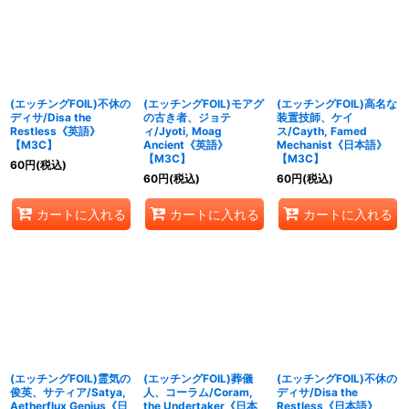
(エッチングFOIL)不休の
(エッチングFOIL)モアグ
(エッチングFOIL)高名な
ディサ/Disa the
の古き者、ジョテ
装置技師、ケイ
Restless《英語》
ィ/Jyoti, Moag
ス/Cayth, Famed
【M3C】
Ancient《英語》
Mechanist《日本語》
【M3C】
【M3C】
60
円
(税込)
60
円
(税込)
60
円
(税込)
カートに入れる
カートに入れる
カートに入れる
(エッチングFOIL)霊気の
(エッチングFOIL)葬儀
(エッチングFOIL)不休の
俊英、サティア/Satya,
人、コーラム/Coram,
ディサ/Disa the
Aetherflux Genius《日
the Undertaker《日本
Restless《日本語》