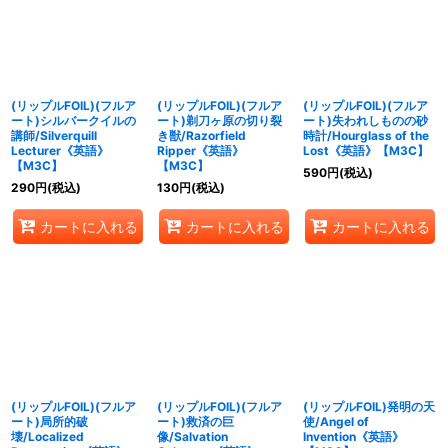
(リップルFOIL)(フルア
(リップルFOIL)(フルア
(リップルFOIL)(フルア
ート)シルバークイルの
ート)剃刀ヶ原の切り裂
ート)失われしものの砂
講師/Silverquill
き獣/Razorfield
時計/Hourglass of the
Lecturer《英語》
Ripper《英語》
Lost《英語》【M3C】
【M3C】
【M3C】
590
円
(税込)
290
円
(税込)
130
円
(税込)
カートに入れる
カートに入れる
カートに入れる
(リップルFOIL)(フルア
(リップルFOIL)(フルア
(リップルFOIL)発明の天
ート)局所的破
ート)救済の巨
使/Angel of
壊/Localized
像/Salvation
Invention《英語》