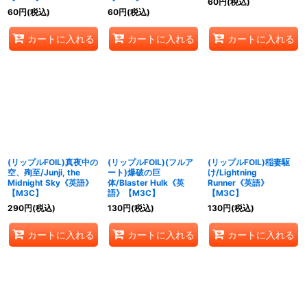
60
円
(税込)
60
円
(税込)
60
円
(税込)
カートに入れる
カートに入れる
カートに入れる
(リップルFOIL)真夜中の
(リップルFOIL)(フルア
(リップルFOIL)稲妻駆
空、殉至/Junji, the
ート)爆破の巨
け/Lightning
Midnight Sky《英語》
体/Blaster Hulk《英
Runner《英語》
【M3C】
語》【M3C】
【M3C】
290
円
(税込)
130
円
(税込)
130
円
(税込)
カートに入れる
カートに入れる
カートに入れる