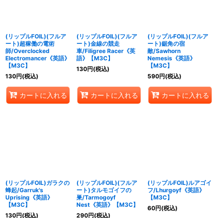
(リップルFOIL)(フルア
(リップルFOIL)(フルア
(リップルFOIL)(フルア
ート)超稼働の電術
ート)金線の競走
ート)鋸角の宿
師/Overclocked
車/Filigree Racer《英
敵/Sawhorn
Electromancer《英語》
語》【M3C】
Nemesis《英語》
【M3C】
【M3C】
130
円
(税込)
130
円
(税込)
590
円
(税込)
カートに入れる
カートに入れる
カートに入れる
(リップルFOIL)ガラクの
(リップルFOIL)(フルア
(リップルFOIL)ルアゴイ
蜂起/Garruk's
ート)タルモゴイフの
フ/Lhurgoyf《英語》
Uprising《英語》
巣/Tarmogoyf
【M3C】
【M3C】
Nest《英語》【M3C】
60
円
(税込)
130
円
(税込)
290
円
(税込)