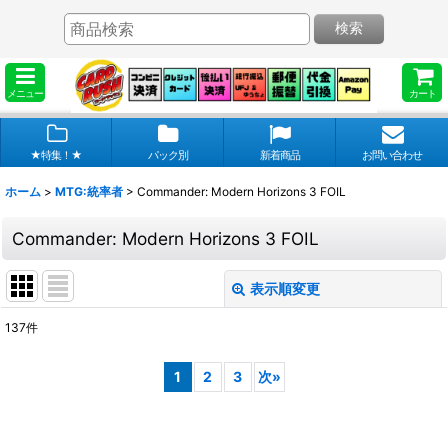
検索
メニュー
カート
★特集！★
パック別
新着商品
お問い合わせ
ホーム
>
MTG:統率者
>
Commander: Modern Horizons 3 FOIL
Commander: Modern Horizons 3 FOIL
表示順変更
閉じる
137
件
表示数
:
1
2
3
次
»
在庫あり
並び順
: