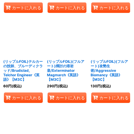
カートに入れる
カートに入れる
カートに入れる
(リップルFOIL)テルカー
(リップルFOIL)(フルア
(リップルFOIL)(フルア
の技師、ブルーディクラ
ート)掃討の溶岩
ート)攻勢生
ッド/Brudiclad,
皇/Exterminator
術/Aggressive
Telchor Engineer《英
Magmarch《英語》
Biomancy《英語》
語》【M3C】
【M3C】
【M3C】
60
円
(税込)
290
円
(税込)
130
円
(税込)
カートに入れる
カートに入れる
カートに入れる