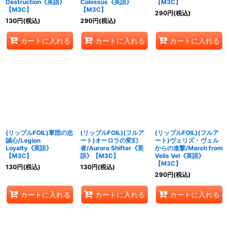
Destruction《英語》
Colossus《英語》
【M3C】
【M3C】
【M3C】
290
円
(税込)
130
円
(税込)
290
円
(税込)
カートに入れる
カートに入れる
カートに入れる
(リップルFOIL)軍団の忠
(リップルFOIL)(フルア
(リップルFOIL)(フルア
誠心/Legion
ート)オーロラの変幻
ート)ヴェリズ・ヴェル
Loyalty《英語》
者/Aurora Shifter《英
からの進撃/March from
【M3C】
語》【M3C】
Velis Vel《英語》
【M3C】
130
円
(税込)
130
円
(税込)
290
円
(税込)
カートに入れる
カートに入れる
カートに入れる