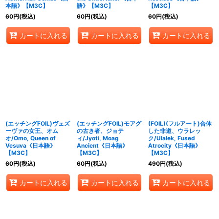
本語》【M3C】
語》【M3C】
【M3C】
60
円
(税込)
60
円
(税込)
60
円
(税込)
カートに入れる
カートに入れる
カートに入れる
(エッチングFOIL)ヴェズ
(エッチングFOIL)モアグ
(FOIL)(フルアート)合体
ーヴァの女王、オム
の古き者、ジョテ
した非道、ウラレッ
オ/Omo, Queen of
ィ/Jyoti, Moag
ク/Ulalek, Fused
Vesuva《日本語》
Ancient《日本語》
Atrocity《日本語》
【M3C】
【M3C】
【M3C】
60
円
(税込)
60
円
(税込)
490
円
(税込)
カートに入れる
カートに入れる
カートに入れる