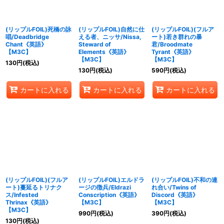
(リップルFOIL)死橋の詠
(リップルFOIL)自然に仕
(リップルFOIL)(フルア
唱/Deadbridge
える者、ニッサ/Nissa,
ート)若き群れの暴
Chant《英語》
Steward of
君/Broodmate
【M3C】
Elements《英語》
Tyrant《英語》
【M3C】
【M3C】
130
円
(税込)
130
円
(税込)
590
円
(税込)
カートに入れる
カートに入れる
カートに入れる
(リップルFOIL)(フルア
(リップルFOIL)エルドラ
(リップルFOIL)不和の連
ート)蔓延るトリナク
ージの徴兵/Eldrazi
れ合い/Twins of
ス/Infested
Conscription《英語》
Discord《英語》
Thrinax《英語》
【M3C】
【M3C】
【M3C】
990
円
(税込)
390
円
(税込)
130
円
(税込)