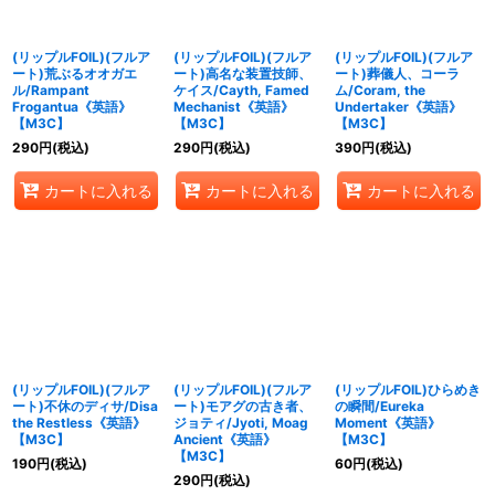
(リップルFOIL)(フルア
(リップルFOIL)(フルア
(リップルFOIL)(フルア
ート)荒ぶるオオガエ
ート)高名な装置技師、
ート)葬儀人、コーラ
ル/Rampant
ケイス/Cayth, Famed
ム/Coram, the
Frogantua《英語》
Mechanist《英語》
Undertaker《英語》
【M3C】
【M3C】
【M3C】
290
円
(税込)
290
円
(税込)
390
円
(税込)
カートに入れる
カートに入れる
カートに入れる
(リップルFOIL)(フルア
(リップルFOIL)(フルア
(リップルFOIL)ひらめき
ート)不休のディサ/Disa
ート)モアグの古き者、
の瞬間/Eureka
the Restless《英語》
ジョティ/Jyoti, Moag
Moment《英語》
【M3C】
Ancient《英語》
【M3C】
【M3C】
190
円
(税込)
60
円
(税込)
290
円
(税込)