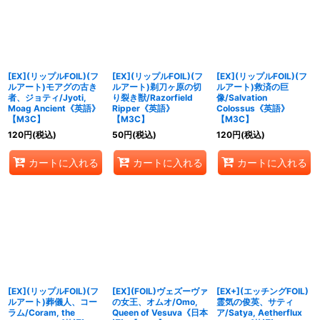
絞り込む
[EX](リップルFOIL)(フ
[EX](リップルFOIL)(フ
[EX](リップルFOIL)(フ
ルアート)モアグの古き
ルアート)剃刀ヶ原の切
ルアート)救済の巨
者、ジョティ/Jyoti,
り裂き獣/Razorfield
像/Salvation
Moag Ancient《英語》
Ripper《英語》
Colossus《英語》
【M3C】
【M3C】
【M3C】
120
円
(税込)
50
円
(税込)
120
円
(税込)
カートに入れる
カートに入れる
カートに入れる
[EX](リップルFOIL)(フ
[EX](FOIL)ヴェズーヴァ
[EX+](エッチングFOIL)
ルアート)葬儀人、コー
の女王、オムオ/Omo,
霊気の俊英、サティ
ラム/Coram, the
Queen of Vesuva《日本
ア/Satya, Aetherflux