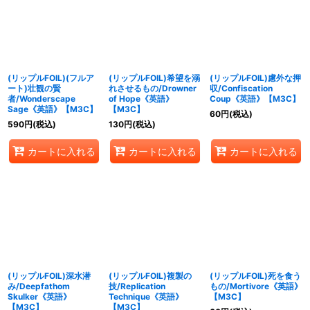
(リップルFOIL)(フルア
(リップルFOIL)希望を溺
(リップルFOIL)慮外な押
ート)壮観の賢
れさせるもの/Drowner
収/Confiscation
者/Wonderscape
of Hope《英語》
Coup《英語》【M3C】
Sage《英語》【M3C】
【M3C】
60
円
(税込)
590
円
(税込)
130
円
(税込)
カートに入れる
カートに入れる
カートに入れる
(リップルFOIL)深水潜
(リップルFOIL)複製の
(リップルFOIL)死を食う
み/Deepfathom
技/Replication
もの/Mortivore《英語》
Skulker《英語》
Technique《英語》
【M3C】
【M3C】
【M3C】