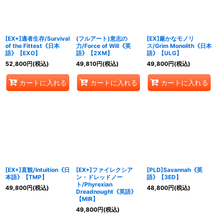
[EX+]適者生存/Survival
(フルアート)意志の
[EX]厳かなモノリ
of the Fittest《日本
力/Force of Will《英
ス/Grim Monolith《日本
語》【EXO】
語》【2XM】
語》【ULG】
52,800
円
(税込)
49,810
円
(税込)
49,800
円
(税込)
カートに入れる
カートに入れる
カートに入れる
[EX+]直観/Intuition《日
[EX+]ファイレクシア
[PLD]Savannah《英
本語》【TMP】
ン・ドレッドノー
語》【3ED】
ト/Phyrexian
49,800
円
(税込)
48,800
円
(税込)
Dreadnought《英語》
【MIR】
49,800
円
(税込)