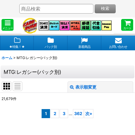
検索
メニュー
カート
★特集！★
パック別
新着商品
お問い合わせ
ホーム
>
MTG:レガシー(パック別)
MTG:レガシー(パック別)
表示順変更
閉じる
21,679
件
サブカテゴリ
:
1
2
3
...
362
次
»
表示数
: