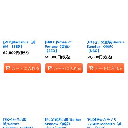
[PLD]Badlands《英
[HPLD]Wheel of
[EX]セラの聖域/Serra's
語》【3ED】
Fortune《英語》
Sanctum《英語》
【3ED】
【USG】
62,800
円
(税込)
59,800
円
(税込)
59,800
円
(税込)
カートに入れる
カートに入れる
カートに入れる
[EX+]セラの聖
[PLD]冥界の影/Nether
[PLD]厳かなモノリ
域/Serra's
Shadow《英語》
ス/Grim Monolith《英