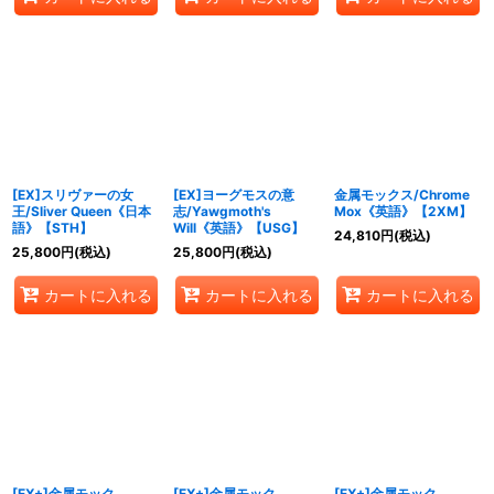
[EX]スリヴァーの女
[EX]ヨーグモスの意
金属モックス/Chrome
王/Sliver Queen《日本
志/Yawgmoth's
Mox《英語》【2XM】
語》【STH】
Will《英語》【USG】
24,810
円
(税込)
25,800
円
(税込)
25,800
円
(税込)
カートに入れる
カートに入れる
カートに入れる
[EX+]金属モック
[EX+]金属モック
[EX+]金属モック