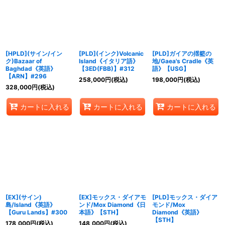
在庫あり
並び順
:
[HPLD](サイン/イン
[PLD](インク)Volcanic
[PLD]ガイアの揺籃の
絞り込む
ク)Bazaar of
Island《イタリア語》
地/Gaea's Cradle《英
Baghdad《英語》
【3ED(FBB)】#312
語》【USG】
【ARN】#296
258,000
円
(税込)
198,000
円
(税込)
328,000
円
(税込)
カートに入れる
カートに入れる
カートに入れる
[EX](サイン)
[EX]モックス・ダイアモ
[PLD]モックス・ダイア
島/Island《英語》
ンド/Mox Diamond《日
モンド/Mox
【Guru Lands】#300
本語》【STH】
Diamond《英語》
【STH】
178,000
円
(税込)
148,000
円
(税込)