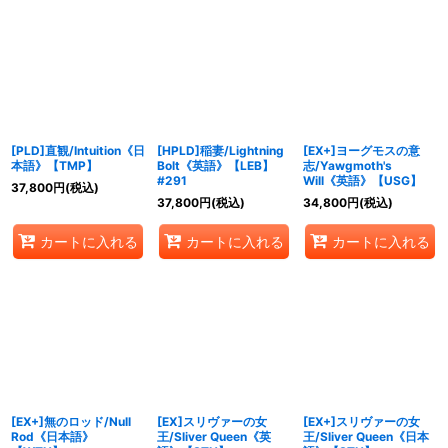
[PLD]直観/Intuition《日
[HPLD]稲妻/Lightning
[EX+]ヨーグモスの意
本語》【TMP】
Bolt《英語》【LEB】
志/Yawgmoth's
#291
Will《英語》【USG】
37,800
円
(税込)
37,800
円
(税込)
34,800
円
(税込)
カートに入れる
カートに入れる
カートに入れる
[EX+]無のロッド/Null
[EX]スリヴァーの女
[EX+]スリヴァーの女
Rod《日本語》
王/Sliver Queen《英
王/Sliver Queen《日本