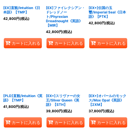
[EX]直観/Intuition《日
[EX]ファイレクシアン・
[EX+]伝国の玉
本語》【TMP】
ドレッドノー
璽/Imperial Seal《日本
ト/Phyrexian
語》【PTK】
42,800
円
(税込)
Dreadnought《英語》
42,800
円
(税込)
【MIR】
42,800
円
(税込)
カートに入れる
カートに入れる
カートに入れる
[PLD]直観/Intuition《英
[EX+]スリヴァーの女
[EX+]オパールのモック
語》【TMP】
王/Sliver Queen《英
ス/Mox Opal《英語》
語》【STH】
【2XM】
41,800
円
(税込)
39,800
円
(税込)
37,800
円
(税込)
カートに入れる
カートに入れる
カートに入れる