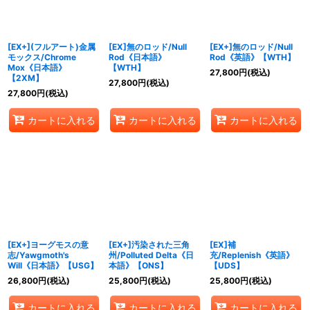
[EX+](フルアート)金属
[EX]無のロッド/Null
[EX+]無のロッド/Null
モックス/Chrome
Rod《日本語》
Rod《英語》【WTH】
Mox《日本語》
【WTH】
27,800
円
(税込)
【2XM】
27,800
円
(税込)
27,800
円
(税込)
カートに入れる
カートに入れる
カートに入れる
[EX+]ヨーグモスの意
[EX+]汚染された三角
[EX]補
志/Yawgmoth's
州/Polluted Delta《日
充/Replenish《英語》
Will《日本語》【USG】
本語》【ONS】
【UDS】
26,800
円
(税込)
25,800
円
(税込)
25,800
円
(税込)
カートに入れる
カートに入れる
カートに入れる