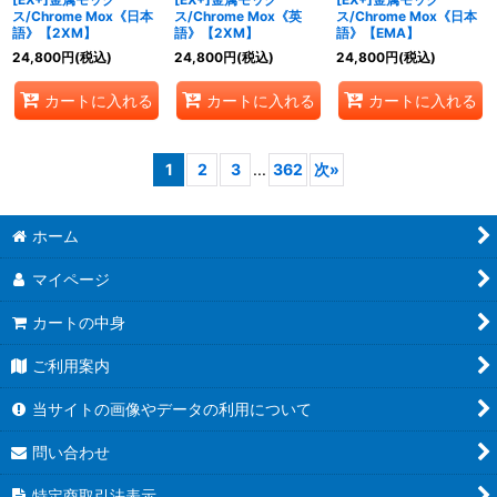
ス/Chrome Mox《日本
ス/Chrome Mox《英
ス/Chrome Mox《日本
語》【2XM】
語》【2XM】
語》【EMA】
24,800
円
(税込)
24,800
円
(税込)
24,800
円
(税込)
カートに入れる
カートに入れる
カートに入れる
1
2
3
...
362
次
»
ホーム
マイページ
カートの中身
ご利用案内
当サイトの画像やデータの利用について
問い合わせ
特定商取引法表示