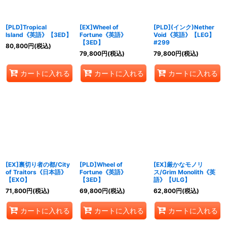
[PLD]Tropical
[EX]Wheel of
[PLD](インク)Nether
Island《英語》【3ED】
Fortune《英語》
Void《英語》【LEG】
【3ED】
#299
80,800
円
(税込)
79,800
円
(税込)
79,800
円
(税込)
カートに入れる
カートに入れる
カートに入れる
[EX]裏切り者の都/City
[PLD]Wheel of
[EX]厳かなモノリ
of Traitors《日本語》
Fortune《英語》
ス/Grim Monolith《英
【EXO】
【3ED】
語》【ULG】
71,800
円
(税込)
69,800
円
(税込)
62,800
円
(税込)
カートに入れる
カートに入れる
カートに入れる