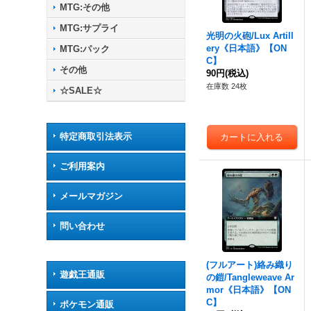
MTG:その他
MTG:サプライ
光明の火砲/Lux Artill
ery《日本語》【ON
MTG:パック
C】
その他
90円
(税込)
在庫数 24枚
☆SALE☆
特定商取引法表示
ご利用案内
メールマガジン
問い合わせ
(フルアート)絡み織り
遊戯王通販
の鎧/Tangleweave Ar
mor《日本語》【ON
C】
ポケモン通販