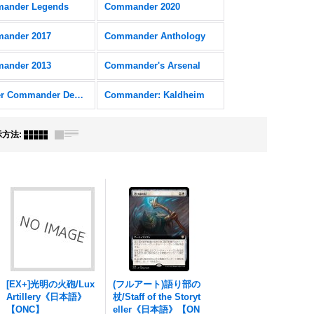
ander Legends
Commander 2020
ander 2017
Commander Anthology
ander 2013
Commander's Arsenal
Starter Commander Decks
Commander: Kaldheim
示方法
:
[EX+]光明の火砲/Lux
(フルアート)語り部の
Artillery《日本語》
杖/Staff of the Storyt
【ONC】
eller《日本語》【ON