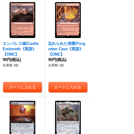
エンバレス城/Castle
忘れられた洞窟/Forg
Embereth《英語》
otten Cave《英語》
【ONC】
【ONC】
90円
(税込)
90円
(税込)
在庫数 3枚
在庫数 1枚