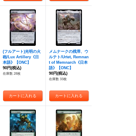
(フルアート)光明の火
メムナークの残滓、ウ
砲/Lux Artillery《日
ルテト/Urtet, Remnan
本語》【ONC】
t of Memnarch《日本
90円
(税込)
語》【ONC】
90円
(税込)
在庫数 28枚
在庫数 33枚