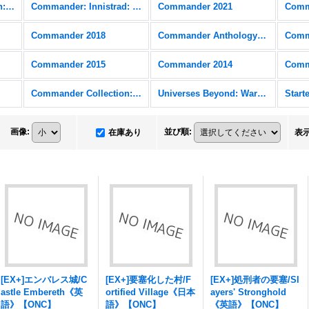
Commander Collection: Black
Commander: Innistrad: Crimson Vow
Commander 2021
Comm
Commander 2018
Commander Anthology Volume II
Comm
Commander 2015
Commander 2014
Comm
Commander Collection: Green
Universes Beyond: Warhammer 40,000 (40K) FOIL
画像
:
並び順
:
在庫あり
表
[EX+]エンバレス城/C
[EX+]要塞化した村/F
[EX+]処刑者の要塞/Sl
astle Embereth《英
ortified Village《日本
ayers' Stronghold
語》【ONC】
語》【ONC】
《英語》【ONC】