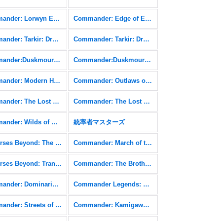
Commander: Lorwyn Eclipsed FOIL
Commander: Edge of Eternities
Commander: Tarkir: Dragonstorm
Commander: Tarkir: Dragonstorm FOIL
Commander:Duskmourn: House of Horror
Commander:Duskmourn: House of Horror FOIL
Commander: Modern Horizons 3 FOIL
Commander: Outlaws of Thunder Junction
Commander: The Lost Caverns of Ixalan
Commander: The Lost Caverns of Ixalan FOIL
Commander: Wilds of Eldraine FOIL
統率者マスターズ
Universes Beyond: The Lord of the Rings: Tales of Middle-earth FOIL
Commander: March of the Machine
Universes Beyond: Transformers
Commander: The Brothers' War
Commander: Dominaria United FOIL
Commander Legends: Battle for Baldur's Gate
Commander: Streets of New Capenna FOIL
Commander: Kamigawa: Neon Dynasty