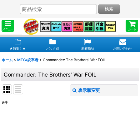
検索
メニュー
カート
★特集！★
パック別
新着商品
お問い合わせ
ホーム
>
MTG:統率者
>
Commander: The Brothers' War FOIL
Commander: The Brothers' War FOIL
表示順変更
閉じる
9
件
表示数
:
在庫あり
並び順
: