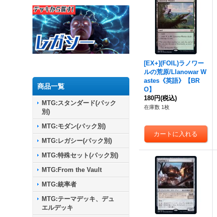
[EX+](FOIL)ラノワー
ルの荒原/Llanowar W
astes《英語》【BR
商品一覧
O】
180円
(税込)
MTG:スタンダード(パック
在庫数 1枚
別)
MTG:モダン(パック別)
MTG:レガシー(パック別)
MTG:特殊セット(パック別)
MTG:From the Vault
MTG:統率者
MTG:テーマデッキ、デュ
エルデッキ