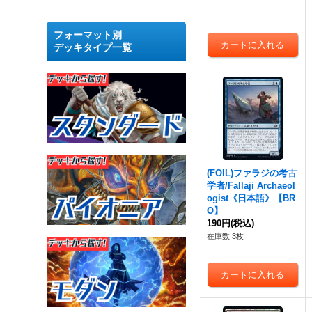
フォーマット別
デッキタイプ一覧
(FOIL)ファラジの考古
学者/Fallaji Archaeol
ogist《日本語》【BR
O】
190円
(税込)
在庫数 3枚