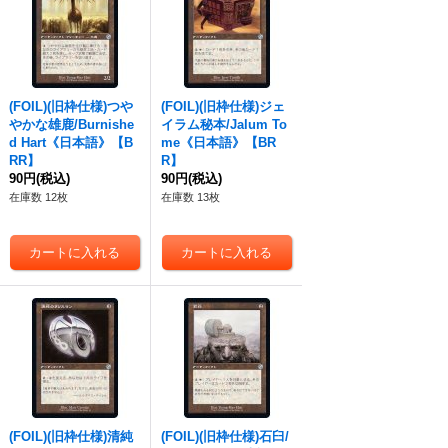
(FOIL)(旧枠仕様)つや
(FOIL)(旧枠仕様)ジェ
やかな雄鹿/Burnishe
イラム秘本/Jalum To
d Hart《日本語》【B
me《日本語》【BR
RR】
R】
90円
(税込)
90円
(税込)
在庫数 12枚
在庫数 13枚
(FOIL)(旧枠仕様)清純
(FOIL)(旧枠仕様)石臼/