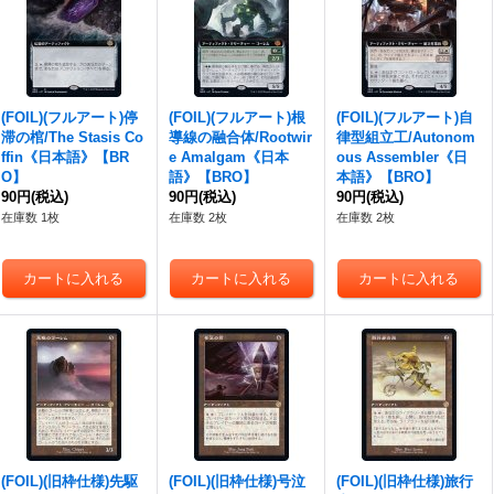
(FOIL)(フルアート)停
(FOIL)(フルアート)根
(FOIL)(フルアート)自
滞の棺/The Stasis Co
導線の融合体/Rootwir
律型組立工/Autonom
ffin《日本語》【BR
e Amalgam《日本
ous Assembler《日
O】
語》【BRO】
本語》【BRO】
90円
(税込)
90円
(税込)
90円
(税込)
在庫数 1枚
在庫数 2枚
在庫数 2枚
(FOIL)(旧枠仕様)先駆
(FOIL)(旧枠仕様)号泣
(FOIL)(旧枠仕様)旅行