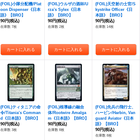
(FOIL)小隊分配機/Plat
(FOIL)ウルザの酒杯/U
(FOIL)天空射の士官/S
oon Dispenser《日本
rza's Sylex《日本
kystrike Officer《日
語》【BRO】
語》【BRO】
本語》【BRO】
90円
(税込)
90円
(税込)
90円
(税込)
在庫数 7枚
在庫数 2枚
在庫数 14枚
(FOIL)ティタニアの命
(FOIL)根導線の融合
(FOIL)先兵の飛行士、
令/Titania's Comman
体/Rootwire Amalga
ハービン/Harbin, Van
d《日本語》【BRO】
m《日本語》【BRO】
guard Aviator《日本
90円
(税込)
90円
(税込)
語》【BRO】
90円
(税込)
在庫数 3枚
在庫数 8枚
在庫数 8枚