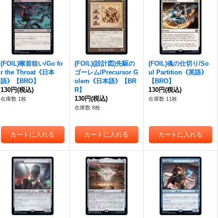
(FOIL)喉首狙い/Go fo
(FOIL)(設計図)先駆の
(FOIL)魂の仕切り/So
r the Throat《日本
ゴーレム/Precursor G
ul Partition《英語》
語》【BRO】
olem《日本語》【BR
【BRO】
130円
(税込)
R】
130円
(税込)
130円
(税込)
在庫数 1枚
在庫数 11枚
在庫数 8枚