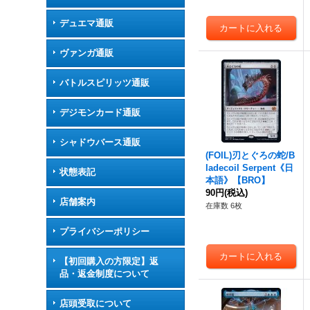
デュエマ通販
ヴァンガ通販
バトルスピリッツ通販
デジモンカード通販
シャドウバース通販
(FOIL)刃とぐろの蛇/B
ladecoil Serpent《日
状態表記
本語》【BRO】
90円
(税込)
店舗案内
在庫数 6枚
プライバシーポリシー
【初回購入の方限定】返
品・返金制度について
店頭受取について