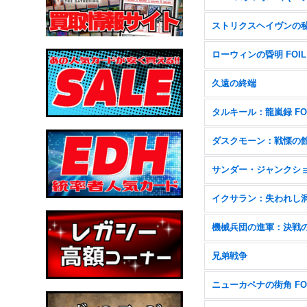
ストリクスヘイヴンの
ローウィンの昏明 FOIL
久遠の終端
タルキール：龍嵐録 FO
ダスクモーン：戦慄の
イクサラン：失われし
兄弟戦争
ニューカペナの街角 FO