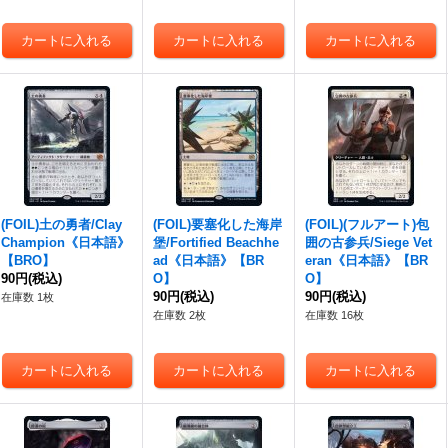
(FOIL)土の勇者/Clay
(FOIL)要塞化した海岸
(FOIL)(フルアート)包
Champion《日本語》
堡/Fortified Beachhe
囲の古参兵/Siege Vet
【BRO】
ad《日本語》【BR
eran《日本語》【BR
90円
(税込)
O】
O】
90円
(税込)
90円
(税込)
在庫数 1枚
在庫数 2枚
在庫数 16枚