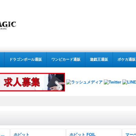
ドラゴンボール通販
ワンピカード通販
遊戯王通販
ポケカ通販
MTG:スタンダード(パック別) (全商品)
ホビット
ホビット FOIL