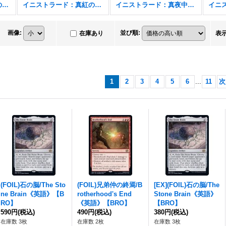
イニストラード：真紅の契り
イニストラード：真紅の契り FOIL
イニストラード：真夜中の狩り
画像
:
並び順
:
在庫あり
表
1
2
3
4
5
6
...
11
次
(FOIL)石の脳/The Sto
(FOIL)兄弟仲の終焉/B
[EX](FOIL)石の脳/The
ne Brain《英語》【B
rotherhood's End
Stone Brain《英語》
RO】
《英語》【BRO】
【BRO】
590円
(税込)
490円
(税込)
380円
(税込)
在庫数 3枚
在庫数 2枚
在庫数 3枚