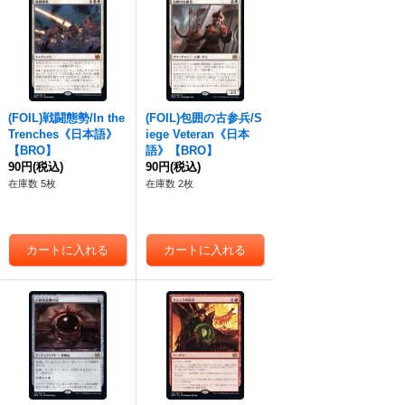
(FOIL)戦闘態勢/In the
(FOIL)包囲の古参兵/S
Trenches《日本語》
iege Veteran《日本
【BRO】
語》【BRO】
90円
(税込)
90円
(税込)
在庫数 5枚
在庫数 2枚