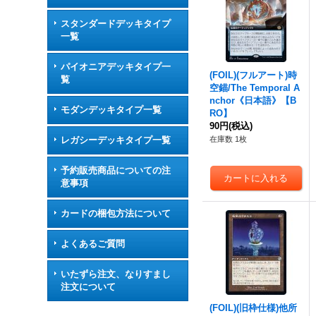
スタンダードデッキタイプ
一覧
パイオニアデッキタイプ一
(FOIL)(フルアート)時
覧
空錨/The Temporal A
nchor《日本語》【B
モダンデッキタイプ一覧
RO】
90円
(税込)
レガシーデッキタイプ一覧
在庫数 1枚
予約販売商品についての注
意事項
カードの梱包方法について
よくあるご質問
いたずら注文、なりすまし
注文について
(FOIL)(旧枠仕様)他所