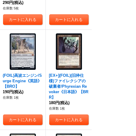
290円
(税込)
在庫数 5枚
(FOIL)高波エンジン/S
[EX+](FOIL)(旧枠仕
urge Engine《英語》
様)ファイレクシアの
【BRO】
破棄者/Phyrexian Re
190円
(税込)
voker《日本語》【BR
R】
在庫数 1枚
180円
(税込)
在庫数 1枚