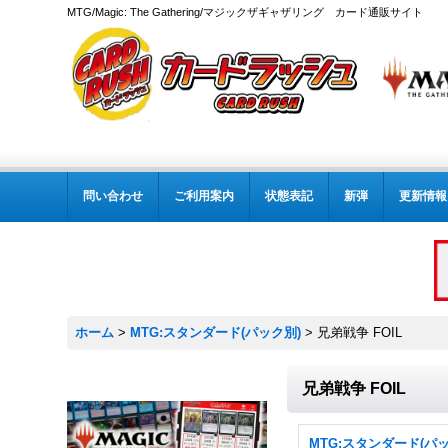
MTG/Magic: The Gathering/マジックザギャザリング カード通販サイト
問い合わせ
ご利用案内
状態表記
新弾
更新情報
ホーム
>
MTG:スタンダード(パック別)
>
兄弟戦争 FOIL
兄弟戦争 FOIL