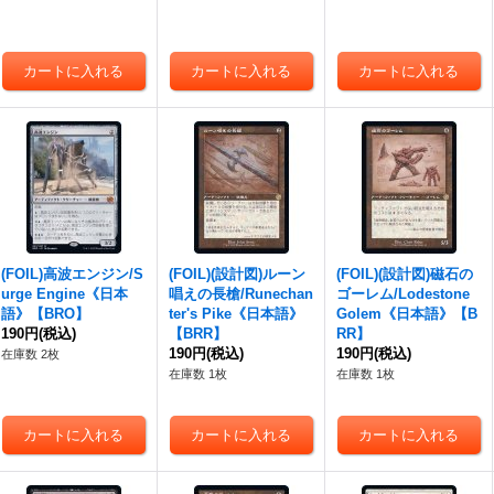
(FOIL)高波エンジン/S
(FOIL)(設計図)ルーン
(FOIL)(設計図)磁石の
urge Engine《日本
唱えの長槍/Runechan
ゴーレム/Lodestone
語》【BRO】
ter's Pike《日本語》
Golem《日本語》【B
190円
(税込)
【BRR】
RR】
190円
(税込)
190円
(税込)
在庫数 2枚
在庫数 1枚
在庫数 1枚