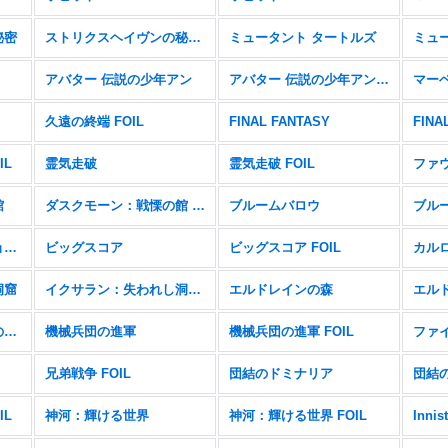
秘密
ストリクスヘイヴンの秘密 FOIL
ミュータント タートルズ
アバター 伝説の少年アン
アバター 伝説の少年アン FOIL
マー
久遠の終端 FOIL
FINAL FANTASY
FINA
IL
霊気走破
霊気走破 FOIL
ファ
館
ダスクモーン：戦慄の館 FOIL
ブルームバロウ
ブルー
サンダー・ジャンクションの無法者 FOIL
ビッグスコア
ビッグスコア FOIL
カル
洞窟
イクサラン：失われし洞窟 FOIL
エルドレインの森
エルド
機械兵団の進軍：決戦の後に FOIL
機械兵団の進軍
機械兵団の進軍 FOIL
兄弟戦争 FOIL
団結のドミナリア
団結の
IL
神河：輝ける世界
神河：輝ける世界 FOIL
Innis