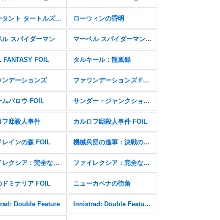
ミュータント タートルズ FOIL
ローウィンの昏明
ベル スパイダーマン
マーベル スパイダーマン FOIL
L FANTASY FOIL
タルキール：龍嵐録
ウンデーションズ
ファウンデーションズ FOIL
ムバロウ FOIL
サンダー・ジャンクションの無法者
ロフ邸殺人事件
カルロフ邸殺人事件 FOIL
レインの森 FOIL
機械兵団の進軍：決戦の後に
ファイレクシア：完全なる統一
ファイレクシア：完全なる統一 FOIL
ドミナリア FOIL
ニューカペナの街角
trad: Double Feature
Innistrad: Double Feature FOIL