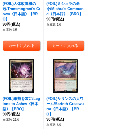
(FOIL)人体改造機の
(FOIL)ミシュラの命
冠/Transmogrant's Cr
令/Mishra's Comman
own《日本語》【BR
d《日本語》【BRO】
O】
90円
(税込)
90円
(税込)
在庫数 1枚
在庫数 3枚
(FOIL)軍勢を灰に/Leg
(FOIL)サリンスの大ワ
ions to Ashes《日本
ーム/Sarinth Greatwu
語》【BRO】
rm《日本語》【BR
90円
(税込)
O】
90円
(税込)
在庫数 21枚
在庫数 3枚