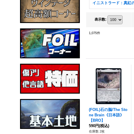
表示数
:
1,075
件
(FOIL)石の脳/The Sto
ne Brain《日本語》
【BRO】
590円
(税込)
在庫数 2枚