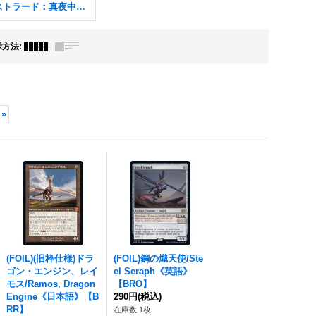
イニストラード：真夜中の狩り FOIL
示方法
:
»
(FOIL)(旧枠仕様)ドラ
(FOIL)鋼の熾天使/Ste
ゴン・エンジン、レイ
el Seraph《英語》
モス/Ramos, Dragon
【BRO】
Engine《日本語》【B
290円
(税込)
RR】
在庫数 1枚