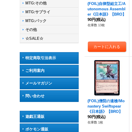
MTG:その他
(FOIL)自律型組立工/A
utonomous Assembl
MTG:サプライ
er《日本語》【BRO】
90円
(税込)
MTG:パック
在庫数 13枚
その他
☆SALE☆
特定商取引法表示
ご利用案内
メールマガジン
問い合わせ
(FOIL)僧院の速槍/Mo
nastery Swiftspear
《日本語》【BRO】
遊戯王通販
90円
(税込)
在庫数 1枚
ポケモン通販