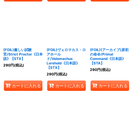
(FOIL)厳しい試験
(FOIL)ヴェロマカス・ロ
(FOIL)(アーカイブ)原初
官/Strict Proctor《日本
アホール
の命令/Primal
語》【STX】
ド/Velomachus
Command《日本語》
Lorehold《日本語》
【STA】
290
円
(税込)
【STX】
290
円
(税込)
290
円
(税込)
カートに入れる
カートに入れる
カートに入れる