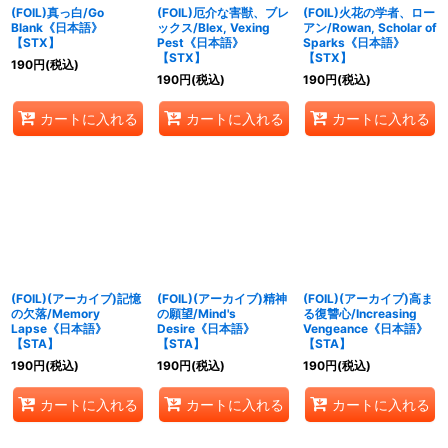
(FOIL)真っ白/Go
(FOIL)厄介な害獣、ブレ
(FOIL)火花の学者、ロー
Blank《日本語》
ックス/Blex, Vexing
アン/Rowan, Scholar of
【STX】
Pest《日本語》
Sparks《日本語》
【STX】
【STX】
190
円
(税込)
190
円
(税込)
190
円
(税込)
カートに入れる
カートに入れる
カートに入れる
(FOIL)(アーカイブ)記憶
(FOIL)(アーカイブ)精神
(FOIL)(アーカイブ)高ま
の欠落/Memory
の願望/Mind's
る復讐心/Increasing
Lapse《日本語》
Desire《日本語》
Vengeance《日本語》
【STA】
【STA】
【STA】
190
円
(税込)
190
円
(税込)
190
円
(税込)
カートに入れる
カートに入れる
カートに入れる