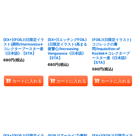
[EX+](FOIL)(日限定イラ
[EX+](エッチングFOIL)
(FOIL)(日限定イラスト)
スト)調和/Harmonize※
(日限定イラスト)高まる
コジレックの審
コレクターブースター産
復讐心/Increasing
問/Inquisition of
《日本語》【STA】
Vengeance《日本語》
Kozilek※コレクターブ
【STA】
ースター産《日本語》
680
円
(税込)
【STA】
680
円
(税込)
590
円
(税込)
カートに入れる
カートに入れる
カートに入れる
[EX+](FOIL)(日限定イラ
(FOIL)(アーカイブ)審判
[EX+](FOIL)(日限定イラ