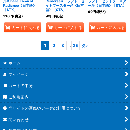
ル/Shaile, Dean of
Remorse※ドラフト・セ
ラフト・セットブースタ
Radiance《日本語》
ットブースター産《日本
ー産《日本語》【STA】
【STX】
語》【STA】
90
円
(税込)
130
円
(税込)
90
円
(税込)
カートに入れる
カートに入れる
カートに入れる
1
2
3
...
25
次
»
ホーム
マイページ
カートの中身
ご利用案内
当サイトの画像やデータの利用について
問い合わせ