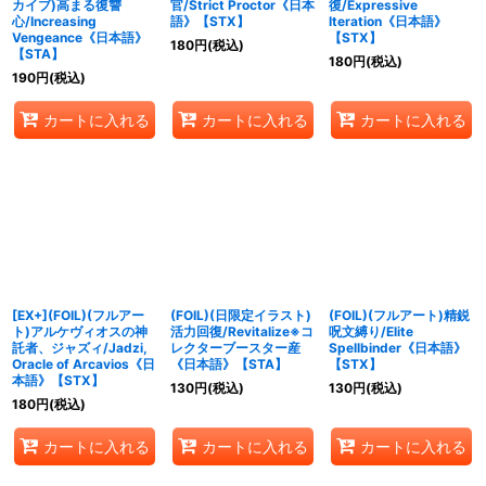
カイブ)高まる復讐
官/Strict Proctor《日本
復/Expressive
心/Increasing
語》【STX】
Iteration《日本語》
Vengeance《日本語》
【STX】
180
円
(税込)
【STA】
180
円
(税込)
190
円
(税込)
カートに入れる
カートに入れる
カートに入れる
[EX+](FOIL)(フルアー
(FOIL)(日限定イラスト)
(FOIL)(フルアート)精鋭
ト)アルケヴィオスの神
活力回復/Revitalize※コ
呪文縛り/Elite
託者、ジャズィ/Jadzi,
レクターブースター産
Spellbinder《日本語》
Oracle of Arcavios《日
《日本語》【STA】
【STX】
本語》【STX】
130
円
(税込)
130
円
(税込)
180
円
(税込)
カートに入れる
カートに入れる
カートに入れる