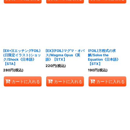
[EX+](エッチングFOIL)
[EX](FOIL)マグマ・オパ
(FOIL)方程式の求
(日限定イラスト)ショッ
ス/Magma Opus《英
解/Solve the
ク/Shock《日本語》
語》【STX】
Equation《日本語》
【STA】
【STX】
220
円
(税込)
280
円
(税込)
190
円
(税込)
カートに入れる
カートに入れる
カートに入れる