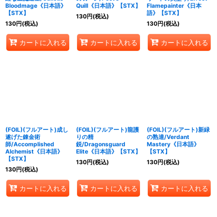
Bloodmage《日本語》
Quill《日本語》【STX】
Flamepainter《日本
【STX】
語》【STX】
130
円
(税込)
130
円
(税込)
130
円
(税込)
カートに入れる
カートに入れる
カートに入れる
(FOIL)(フルアート)成し
(FOIL)(フルアート)龍護
(FOIL)(フルアート)新緑
遂げた錬金術
りの精
の熟達/Verdant
師/Accomplished
鋭/Dragonsguard
Mastery《日本語》
Alchemist《日本語》
Elite《日本語》【STX】
【STX】
【STX】
130
円
(税込)
130
円
(税込)
130
円
(税込)
カートに入れる
カートに入れる
カートに入れる