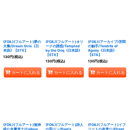
(FOIL)(フルアート)夢の
(FOIL)(フルアート)オリ
(FOIL)(アーカイブ)苦悶
大梟/Dream Strix《日
ークの誘惑/Tempted
の触手/Tendrils of
本語》【STX】
by the Oriq《日本語》
Agony《日本語》
【STX】
【STA】
130
円
(税込)
130
円
(税込)
130
円
(税込)
カートに入れる
カートに入れる
カートに入れる
(FOIL)(フルアート)無神
(FOIL)(フルアート)詩人
(FOIL)(フルアート)イフ
経な血魔道士/Callous
の羽ペン/Poet's
リートの炎塗り/Efreet