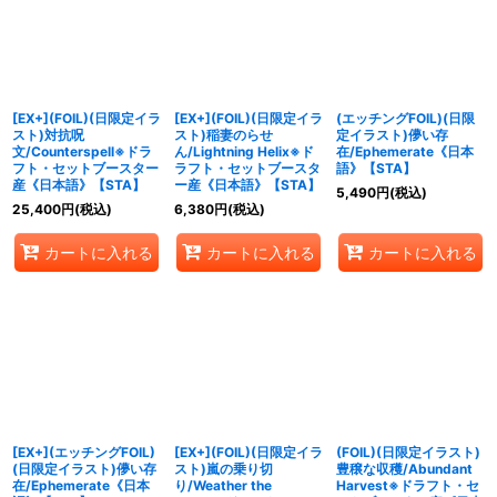
絞り込む
[EX+](FOIL)(日限定イラ
[EX+](FOIL)(日限定イラ
(エッチングFOIL)(日限
スト)対抗呪
スト)稲妻のらせ
定イラスト)儚い存
文/Counterspell※ドラ
ん/Lightning Helix※ド
在/Ephemerate《日本
フト・セットブースター
ラフト・セットブースタ
語》【STA】
産《日本語》【STA】
ー産《日本語》【STA】
5,490
円
(税込)
25,400
円
(税込)
6,380
円
(税込)
カートに入れる
カートに入れる
カートに入れる
[EX+](エッチングFOIL)
[EX+](FOIL)(日限定イラ
(FOIL)(日限定イラスト)
(日限定イラスト)儚い存
スト)嵐の乗り切
豊穣な収穫/Abundant
在/Ephemerate《日本
り/Weather the
Harvest※ドラフト・セ