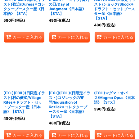
スト)強迫/Duress※コレ
の日/Day of
スト)ショック/Shock※
クターブースター産《日
Judgment《日本語》
ドラフト・セットブース
本語》【STA】
【STA】
ター産《日本語》
【STA】
580
円
(税込)
490
円
(税込)
480
円
(税込)
カートに入れる
カートに入れる
カートに入れる
[EX+](FOIL)(日限定イラ
[EX+](FOIL)(日限定イラ
(FOIL)マグマ・オパ
スト)村の儀式/Village
スト)コジレックの審
ス/Magma Opus《日本
Rites※ドラフト・セッ
問/Inquisition of
語》【STX】
トブースター産《日本
Kozilek※コレクターブ
390
円
(税込)
語》【STA】
ースター産《日本語》
【STA】
480
円
(税込)
480
円
(税込)
カートに入れる
カートに入れる
カートに入れる