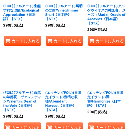
(FOIL)(フルアート)生態
(FOIL)(フルアート)蔦明
(FOIL)(フルアート)アル
学的な理解/Ecological
の交錯/Vineglimmer
ケヴィオスの神託者、ジ
Appreciation《日本
Snarl《日本語》
ャズィ/Jadzi, Oracle of
語》【STX】
【STX】
Arcavios《日本語》
【STX】
290
円
(税込)
290
円
(税込)
290
円
(税込)
カートに入れる
カートに入れる
カートに入れる
(FOIL)(フルアート)血流
(エッチングFOIL)(日限
(エッチングFOIL)(日限
の学部長、ヴァレンティ
定イラスト)豊穣な収
定イラスト)調
ン/Valentin, Dean of
穫/Abundant
和/Harmonize《日本
the Vein《日本語》
Harvest《日本語》
語》【STA】
【STX】
【STA】
290
円
(税込)
290
円
(税込)
290
円
(税込)
カートに入れる
カートに入れる
カートに入れる