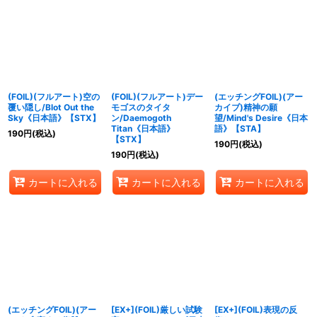
(FOIL)(フルアート)空の
(FOIL)(フルアート)デー
(エッチングFOIL)(アー
覆い隠し/Blot Out the
モゴスのタイタ
カイブ)精神の願
Sky《日本語》【STX】
ン/Daemogoth
望/Mind's Desire《日本
Titan《日本語》
語》【STA】
190
円
(税込)
【STX】
190
円
(税込)
190
円
(税込)
カートに入れる
カートに入れる
カートに入れる
(エッチングFOIL)(アー
[EX+](FOIL)厳しい試験
[EX+](FOIL)表現の反