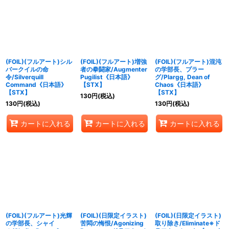
(FOIL)(フルアート)シル
(FOIL)(フルアート)増強
(FOIL)(フルアート)混沌
バークイルの命
者の拳闘家/Augmenter
の学部長、プラー
令/Silverquill
Pugilist《日本語》
グ/Plargg, Dean of
Command《日本語》
【STX】
Chaos《日本語》
【STX】
【STX】
130
円
(税込)
130
円
(税込)
130
円
(税込)
カートに入れる
カートに入れる
カートに入れる
(FOIL)(フルアート)光輝
(FOIL)(日限定イラスト)
(FOIL)(日限定イラスト)
の学部長、シャイ
苦悶の悔恨/Agonizing
取り除き/Eliminate※ド