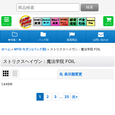
検索
メニュー
カート
★特集！★
パック別
新着商品
お問い合わせ
ホーム
>
MTG:モダン(パック別)
>
ストリクスヘイヴン：魔法学院 FOIL
ストリクスヘイヴン：魔法学院 FOIL
表示順変更
閉じる
1,449
件
表示数
:
1
2
3
...
25
次
»
在庫あり
並び順
: