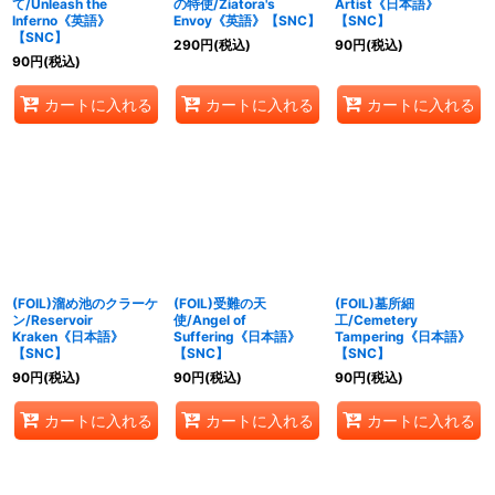
て/Unleash the
の特使/Ziatora's
Artist《日本語》
Inferno《英語》
Envoy《英語》【SNC】
【SNC】
【SNC】
290
円
(税込)
90
円
(税込)
90
円
(税込)
カートに入れる
カートに入れる
カートに入れる
(FOIL)溜め池のクラーケ
(FOIL)受難の天
(FOIL)墓所細
ン/Reservoir
使/Angel of
工/Cemetery
Kraken《日本語》
Suffering《日本語》
Tampering《日本語》
【SNC】
【SNC】
【SNC】
90
円
(税込)
90
円
(税込)
90
円
(税込)
カートに入れる
カートに入れる
カートに入れる