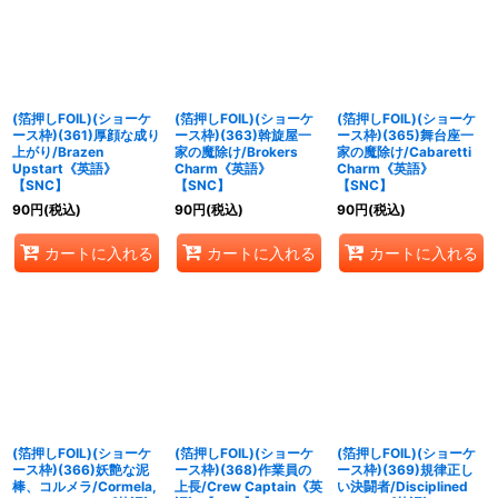
絞り込む
(箔押しFOIL)(ショーケ
(箔押しFOIL)(ショーケ
(箔押しFOIL)(ショーケ
ース枠)(361)厚顔な成り
ース枠)(363)斡旋屋一
ース枠)(365)舞台座一
上がり/Brazen
家の魔除け/Brokers
家の魔除け/Cabaretti
Upstart《英語》
Charm《英語》
Charm《英語》
【SNC】
【SNC】
【SNC】
90
円
(税込)
90
円
(税込)
90
円
(税込)
カートに入れる
カートに入れる
カートに入れる
(箔押しFOIL)(ショーケ
(箔押しFOIL)(ショーケ
(箔押しFOIL)(ショーケ
ース枠)(366)妖艶な泥
ース枠)(368)作業員の
ース枠)(369)規律正し
棒、コルメラ/Cormela,
上長/Crew Captain《英
い決闘者/Disciplined