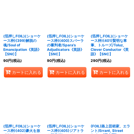
(箔押しFOIL)(ショーケ
(箔押しFOIL)(ショーケ
(箔押しFOIL)(ショーケ
ース枠)(399)解脱の
ース枠)(400)スパーラ
ース枠)(401)賢明な車
魂/Soul of
の審判者/Spara's
掌、トルーズ/Toluz,
Emancipation《英語》
Adjudicators《英語》
Clever Conductor《英
【SNC】
【SNC】
語》【SNC】
90
円
(税込)
90
円
(税込)
290
円
(税込)
カートに入れる
カートに入れる
カートに入れる
(箔押しFOIL)(ショーケ
(箔押しFOIL)(ショーケ
(FOIL)路上芸術家、エラ
ース枠)(402)豪火を放
ース枠)(405)ジアトラ
ント/Errant, Street