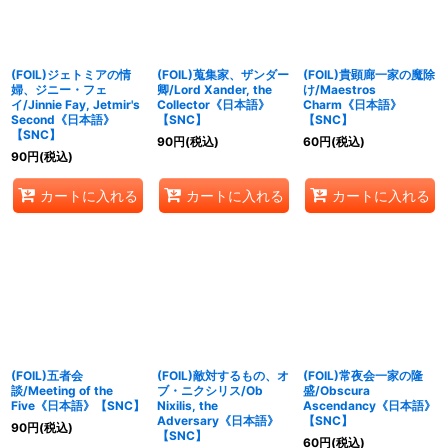
(FOIL)ジェトミアの情
(FOIL)蒐集家、ザンダー
(FOIL)貴顕廊一家の魔除
婦、ジニー・フェ
卿/Lord Xander, the
け/Maestros
イ/Jinnie Fay, Jetmir's
Collector《日本語》
Charm《日本語》
Second《日本語》
【SNC】
【SNC】
【SNC】
90
円
(税込)
60
円
(税込)
90
円
(税込)
カートに入れる
カートに入れる
カートに入れる
(FOIL)五者会
(FOIL)敵対するもの、オ
(FOIL)常夜会一家の隆
談/Meeting of the
ブ・ニクシリス/Ob
盛/Obscura
Five《日本語》【SNC】
Nixilis, the
Ascendancy《日本語》
Adversary《日本語》
【SNC】
90
円
(税込)
【SNC】
60
円
(税込)