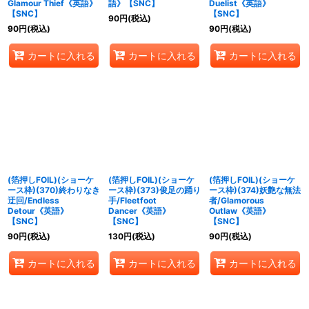
Glamour Thief《英語》
語》【SNC】
Duelist《英語》
【SNC】
【SNC】
90
円
(税込)
90
円
(税込)
90
円
(税込)
カートに入れる
カートに入れる
カートに入れる
(箔押しFOIL)(ショーケ
(箔押しFOIL)(ショーケ
(箔押しFOIL)(ショーケ
ース枠)(370)終わりなき
ース枠)(373)俊足の踊り
ース枠)(374)妖艶な無法
迂回/Endless
手/Fleetfoot
者/Glamorous
Detour《英語》
Dancer《英語》
Outlaw《英語》
【SNC】
【SNC】
【SNC】
90
円
(税込)
130
円
(税込)
90
円
(税込)
カートに入れる
カートに入れる
カートに入れる