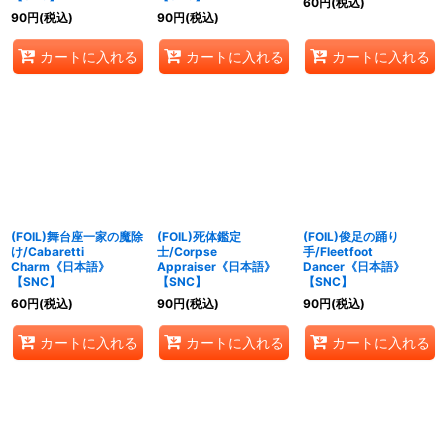
60
円
(税込)
90
円
(税込)
90
円
(税込)
カートに入れる
カートに入れる
カートに入れる
(FOIL)舞台座一家の魔除
(FOIL)死体鑑定
(FOIL)俊足の踊り
け/Cabaretti
士/Corpse
手/Fleetfoot
Charm《日本語》
Appraiser《日本語》
Dancer《日本語》
【SNC】
【SNC】
【SNC】
60
円
(税込)
90
円
(税込)
90
円
(税込)
カートに入れる
カートに入れる
カートに入れる