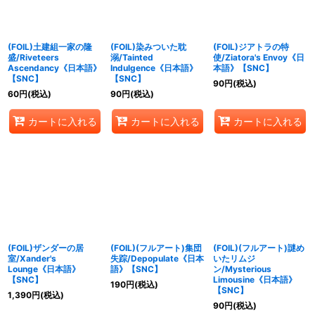
(FOIL)土建組一家の隆
(FOIL)染みついた耽
(FOIL)ジアトラの特
盛/Riveteers
溺/Tainted
使/Ziatora's Envoy《日
Ascendancy《日本語》
Indulgence《日本語》
本語》【SNC】
【SNC】
【SNC】
90
円
(税込)
60
円
(税込)
90
円
(税込)
カートに入れる
カートに入れる
カートに入れる
(FOIL)ザンダーの居
(FOIL)(フルアート)集団
(FOIL)(フルアート)謎め
室/Xander's
失踪/Depopulate《日本
いたリムジ
Lounge《日本語》
語》【SNC】
ン/Mysterious
【SNC】
Limousine《日本語》
190
円
(税込)
【SNC】
1,390
円
(税込)
90
円
(税込)