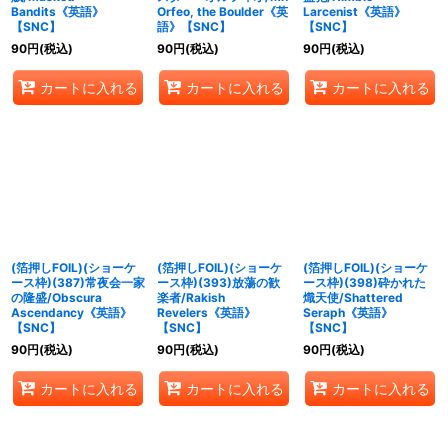
Bandits《英語》
Orfeo, the Boulder《英
Larcenist《英語》
【SNC】
語》【SNC】
【SNC】
90
円
(税込)
90
円
(税込)
90
円
(税込)
カートに入れる
カートに入れる
カートに入れる
(箔押しFOIL)(ショーケ
(箔押しFOIL)(ショーケ
(箔押しFOIL)(ショーケ
ース枠)(387)常夜会一家
ース枠)(393)放蕩の歓
ース枠)(398)砕かれた
の隆盛/Obscura
楽者/Rakish
熾天使/Shattered
Ascendancy《英語》
Revelers《英語》
Seraph《英語》
【SNC】
【SNC】
【SNC】
90
円
(税込)
90
円
(税込)
90
円
(税込)
カートに入れる
カートに入れる
カートに入れる