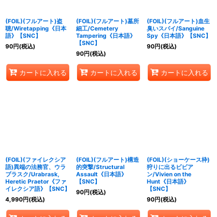
(FOIL)(フルアート)盗
(FOIL)(フルアート)墓所
(FOIL)(フルアート)血生
聴/Wiretapping《日本
細工/Cemetery
臭いスパイ/Sanguine
語》【SNC】
Tampering《日本語》
Spy《日本語》【SNC】
【SNC】
90
円
(税込)
90
円
(税込)
90
円
(税込)
カートに入れる
カートに入れる
カートに入れる
(FOIL)(ファイレクシア
(FOIL)(フルアート)構造
(FOIL)(ショーケース枠)
語)異端の法務官、ウラ
的突撃/Structural
狩りに出るビビア
ブラスク/Urabrask,
Assault《日本語》
ン/Vivien on the
Heretic Praetor《ファ
【SNC】
Hunt《日本語》
イレクシア語》【SNC】
【SNC】
90
円
(税込)
4,990
円
(税込)
90
円
(税込)