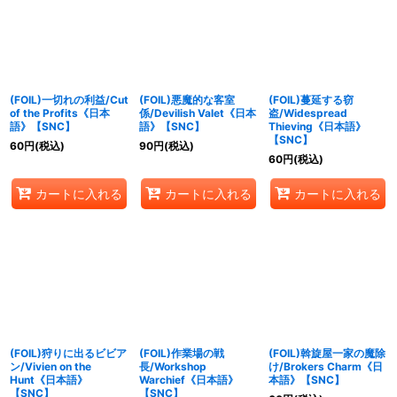
(FOIL)一切れの利益/Cut
(FOIL)悪魔的な客室
(FOIL)蔓延する窃
of the Profits《日本
係/Devilish Valet《日本
盗/Widespread
語》【SNC】
語》【SNC】
Thieving《日本語》
【SNC】
60
円
(税込)
90
円
(税込)
60
円
(税込)
カートに入れる
カートに入れる
カートに入れる
(FOIL)狩りに出るビビア
(FOIL)作業場の戦
(FOIL)斡旋屋一家の魔除
ン/Vivien on the
長/Workshop
け/Brokers Charm《日
Hunt《日本語》
Warchief《日本語》
本語》【SNC】
【SNC】
【SNC】