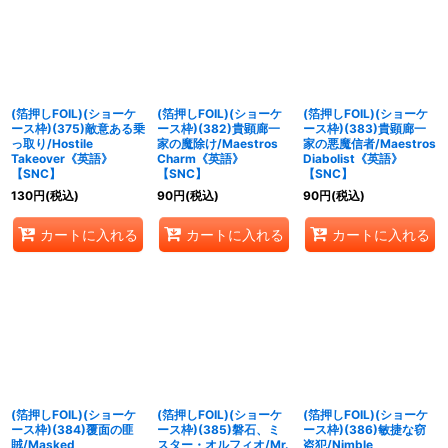
(箔押しFOIL)(ショーケ
(箔押しFOIL)(ショーケ
(箔押しFOIL)(ショーケ
ース枠)(375)敵意ある乗
ース枠)(382)貴顕廊一
ース枠)(383)貴顕廊一
っ取り/Hostile
家の魔除け/Maestros
家の悪魔信者/Maestros
Takeover《英語》
Charm《英語》
Diabolist《英語》
【SNC】
【SNC】
【SNC】
130
円
(税込)
90
円
(税込)
90
円
(税込)
カートに入れる
カートに入れる
カートに入れる
(箔押しFOIL)(ショーケ
(箔押しFOIL)(ショーケ
(箔押しFOIL)(ショーケ
ース枠)(384)覆面の匪
ース枠)(385)磐石、ミ
ース枠)(386)敏捷な窃
賊/Masked
スター・オルフィオ/Mr.
盗犯/Nimble