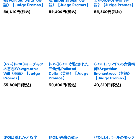
州/Polluted Delta《英
璽/Imperial Seal《英
力/Force of Will《英
語》【Judge Promos】
語》【Judge Promos】
語》【Judge Promos】
59,810
円
(税込)
59,800
円
(税込)
55,800
円
(税込)
[EX+](FOIL)ヨーグモス
[EX+](FOIL)汚染された
(FOIL)アルゴスの女魔術
の意志/Yawgmoth's
三角州/Polluted
師/Argothian
Will《英語》【Judge
Delta《英語》【Judge
Enchantress《英語》
Promos】
Promos】
【Judge Promos】
55,800
円
(税込)
50,800
円
(税込)
49,810
円
(税込)
(FOIL)溢れかえる岸
(FOIL)悪魔の教示
(FOIL)オパールのモック