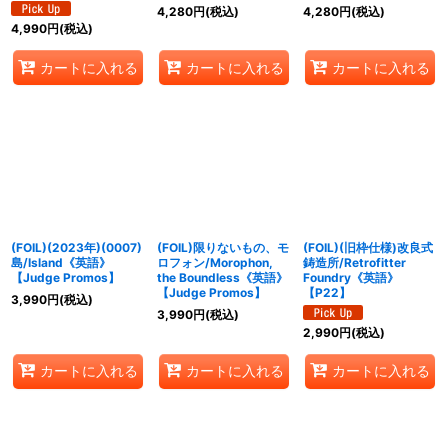
4,280
円
(税込)
4,280
円
(税込)
4,990
円
(税込)
カートに入れる
カートに入れる
カートに入れる
(FOIL)(2023年)(0007)
(FOIL)限りないもの、モ
(FOIL)(旧枠仕様)改良式
島/Island《英語》
ロフォン/Morophon,
鋳造所/Retrofitter
【Judge Promos】
the Boundless《英語》
Foundry《英語》
【Judge Promos】
【P22】
3,990
円
(税込)
3,990
円
(税込)
2,990
円
(税込)
カートに入れる
カートに入れる
カートに入れる