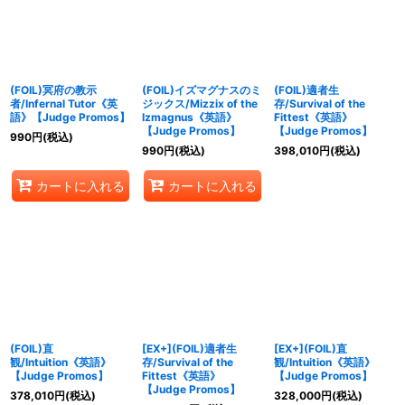
(FOIL)冥府の教示
(FOIL)イズマグナスのミ
(FOIL)適者生
者/Infernal Tutor《英
ジックス/Mizzix of the
存/Survival of the
語》【Judge Promos】
Izmagnus《英語》
Fittest《英語》
【Judge Promos】
【Judge Promos】
990
円
(税込)
990
円
(税込)
398,010
円
(税込)
カートに入れる
カートに入れる
(FOIL)直
[EX+](FOIL)適者生
[EX+](FOIL)直
観/Intuition《英語》
存/Survival of the
観/Intuition《英語》
【Judge Promos】
Fittest《英語》
【Judge Promos】
【Judge Promos】
378,010
円
(税込)
328,000
円
(税込)