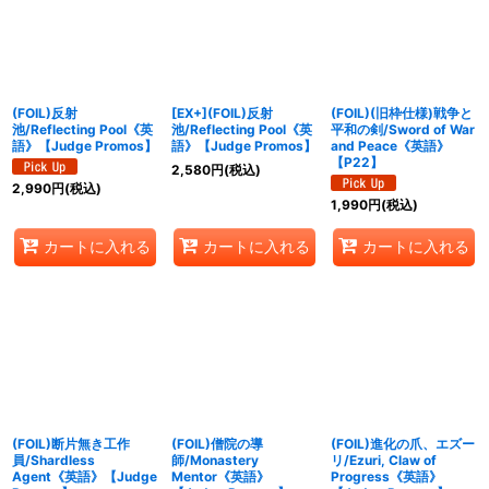
(FOIL)反射
[EX+](FOIL)反射
(FOIL)(旧枠仕様)戦争と
池/Reflecting Pool《英
池/Reflecting Pool《英
平和の剣/Sword of War
語》【Judge Promos】
語》【Judge Promos】
and Peace《英語》
【P22】
2,580
円
(税込)
2,990
円
(税込)
1,990
円
(税込)
カートに入れる
カートに入れる
カートに入れる
(FOIL)断片無き工作
(FOIL)僧院の導
(FOIL)進化の爪、エズー
員/Shardless
師/Monastery
リ/Ezuri, Claw of
Agent《英語》【Judge
Mentor《英語》
Progress《英語》