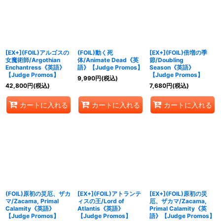
絞り込む
[EX+](FOIL)アルゴスの
(FOIL)動く死
[EX+](FOIL)倍増の季
女魔術師/Argothian
体/Animate Dead《英
節/Doubling
Enchantress《英語》
語》【Judge Promos】
Season《英語》
【Judge Promos】
【Judge Promos】
9,990
円
(税込)
42,800
円
(税込)
7,680
円
(税込)
カートに入れる
カートに入れる
カートに入れる
(FOIL)原初の災厄、ザカ
[EX+](FOIL)アトランテ
[EX+](FOIL)原初の災
マ/Zacama, Primal
ィスの王/Lord of
厄、ザカマ/Zacama,
Calamity《英語》
Atlantis《英語》
Primal Calamity《英
【Judge Promos】
【Judge Promos】
語》【Judge Promos】