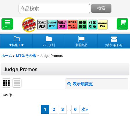
検索
メニュー
カート
★特集！★
パック別
新着商品
お問い合わせ
ホーム
>
MTG:その他
>
Judge Promos
Judge Promos
表示順変更
閉じる
349
件
表示数
:
1
2
3
...
6
次
»
在庫あり
並び順
: