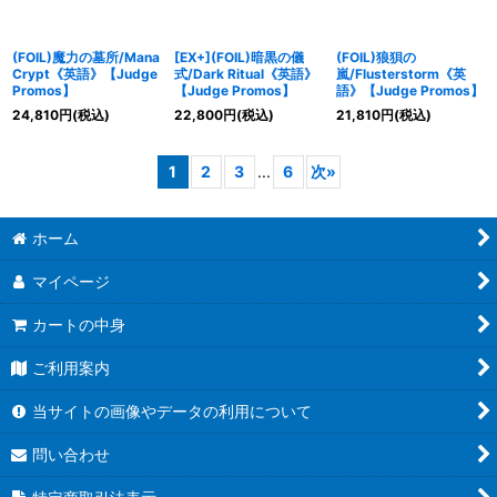
(FOIL)魔力の墓所/Mana
[EX+](FOIL)暗黒の儀
(FOIL)狼狽の
Crypt《英語》【Judge
式/Dark Ritual《英語》
嵐/Flusterstorm《英
Promos】
【Judge Promos】
語》【Judge Promos】
24,810
円
(税込)
22,800
円
(税込)
21,810
円
(税込)
1
2
3
...
6
次
»
ホーム
マイページ
カートの中身
ご利用案内
当サイトの画像やデータの利用について
問い合わせ