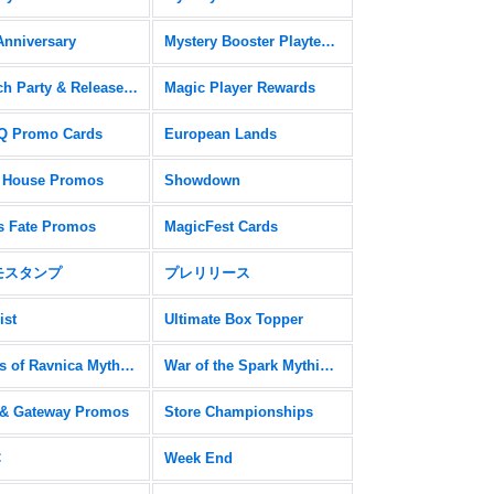
Anniversary
Mystery Booster Playtest Cards
Launch Party & Release Event Promos
Magic Player Rewards
 Promo Cards
European Lands
 House Promos
Showdown
s Fate Promos
MagicFest Cards
モスタンプ
プレリリース
ist
Ultimate Box Topper
Guilds of Ravnica Mythic Edition
War of the Spark Mythic Edition
& Gateway Promos
Store Championships
C
Week End