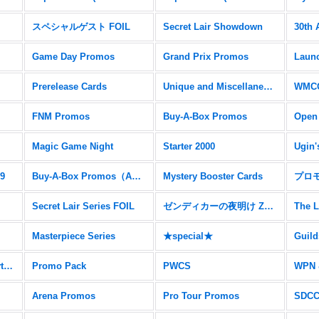
スペシャルゲスト FOIL
Secret Lair Showdown
30th 
Game Day Promos
Grand Prix Promos
Prerelease Cards
Unique and Miscellaneous Promos
WMCQ
FNM Promos
Buy-A-Box Promos
Open
Magic Game Night
Starter 2000
Ugin'
19
Buy-A-Box Promos（AER）
Mystery Booster Cards
プロ
Secret Lair Series FOIL
ゼンディカーの夜明け Zendikar Expeditions
The L
Masterpiece Series
★special★
Ravnica Allegiance Mythic Edition
Promo Pack
PWCS
WPN 
Arena Promos
Pro Tour Promos
SDC