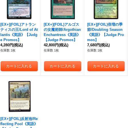
[EX+](FOIL)アトラン
[EX+](FOIL)アルゴス
[EX+](FOIL)倍増の季
ティスの王/Lord of At
の女魔術師/Argothian
節/Doubling Season
lantis《英語》【Judg
Enchantress《英語》
《英語》【Judge Pro
e Promos】
【Judge Promos】
mos】
4,280円
(税込)
42,800円
(税込)
7,680円
(税込)
在庫数 1枚
在庫数 1枚
在庫数 1枚
[EX+](FOIL)反射池/Re
flecting Pool《英語》