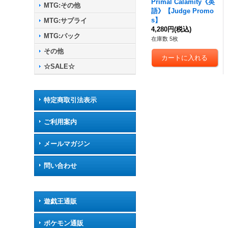
Primal Calamity《英
MTG:その他
語》【Judge Promo
s】
MTG:サプライ
4,280円
(税込)
MTG:パック
在庫数 5枚
その他
☆SALE☆
特定商取引法表示
ご利用案内
メールマガジン
問い合わせ
遊戯王通販
ポケモン通販