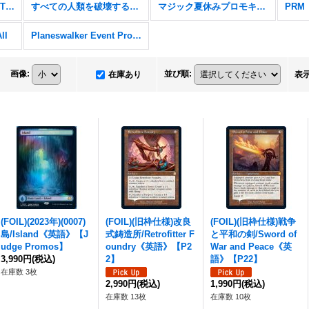
Secret Lair x Stranger Things
すべての人類を破壊する。それらは再生できない。
マジック夏休みプロモキャンペーン
PRM
ll
Planeswalker Event Promos
画像
:
並び順
:
在庫あり
表
(FOIL)(2023年)(0007)
(FOIL)(旧枠仕様)改良
(FOIL)(旧枠仕様)戦争
島/Island《英語》【J
式鋳造所/Retrofitter F
と平和の剣/Sword of
udge Promos】
oundry《英語》【P2
War and Peace《英
3,990円
(税込)
2】
語》【P22】
在庫数 3枚
2,990円
(税込)
1,990円
(税込)
在庫数 13枚
在庫数 10枚