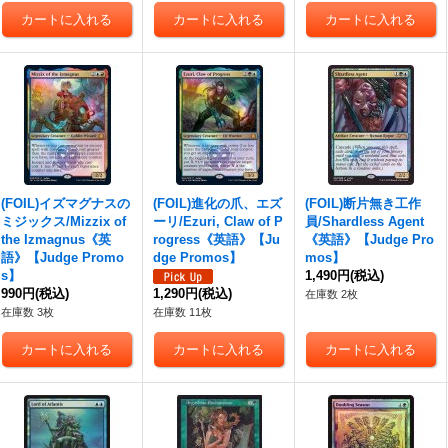
(FOIL)イズマグナスの
(FOIL)進化の爪、エズ
(FOIL)断片無き工作
ミジックス/Mizzix of
ーリ/Ezuri, Claw of P
員/Shardless Agent
the Izmagnus《英
rogress《英語》【Ju
《英語》【Judge Pro
語》【Judge Promo
dge Promos】
mos】
s】
1,490円
(税込)
990円
(税込)
1,290円
(税込)
在庫数 2枚
在庫数 3枚
在庫数 11枚