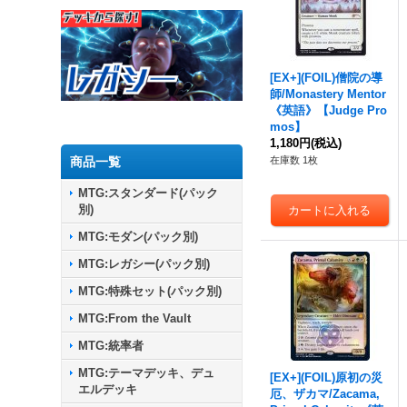
[EX+](FOIL)僧院の導
師/Monastery Mentor
《英語》【Judge Pro
mos】
1,180円
(税込)
商品一覧
在庫数 1枚
MTG:スタンダード(パック
別)
MTG:モダン(パック別)
MTG:レガシー(パック別)
MTG:特殊セット(パック別)
MTG:From the Vault
MTG:統率者
MTG:テーマデッキ、デュ
[EX+](FOIL)原初の災
エルデッキ
厄、ザカマ/Zacama,