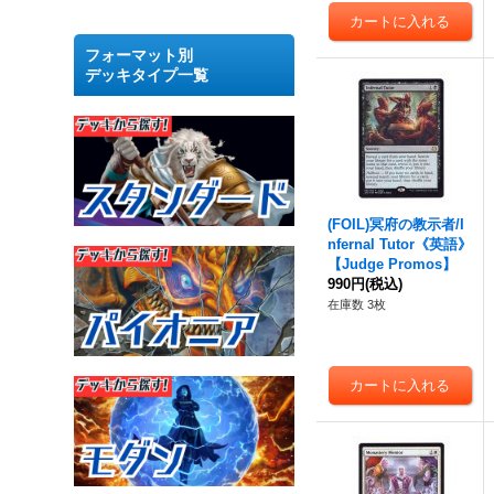
フォーマット別
デッキタイプ一覧
(FOIL)冥府の教示者/I
nfernal Tutor《英語》
【Judge Promos】
990円
(税込)
在庫数 3枚