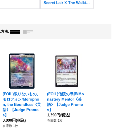
Secret Lair X The Walking Dead
示方法
:
(FOIL)限りないもの、
(FOIL)僧院の導師/Mo
モロフォン/Moropho
nastery Mentor《英
n, the Boundless《英
語》【Judge Promo
語》【Judge Promo
s】
s】
1,390円
(税込)
3,990円
(税込)
在庫数 5枚
在庫数 1枚