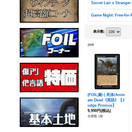
Game Night: Free-for-A
表示数
:
20
件
(FOIL)動く死体/Anim
ate Dead《英語》【J
udge Promos】
9,990円
(税込)
在庫数 1枚