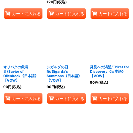
120
円
(税込)
カートに入れる
カートに入れる
カートに入れる
オリバクの救済
シガルダの召
発見への渇望/Thirst for
者/Savior of
喚/Sigarda's
Discovery《日本語》
Ollenbock《日本語》
Summons《日本語》
【VOW】
【VOW】
【VOW】
90
円
(税込)
90
円
(税込)
90
円
(税込)
カートに入れる
カートに入れる
カートに入れる