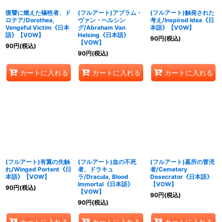
復讐に燃えた犠牲者、ド
(フルアート)アブラム・
(フルアート)触発された
ロテア/Dorothea,
ヴァン・ヘルシン
考え/Inspired Idea《日
Vengeful Victim《日本
グ/Abraham Van
本語》【VOW】
語》【VOW】
Helsing《日本語》
90
円
(税込)
【VOW】
90
円
(税込)
90
円
(税込)
カートに入れる
カートに入れる
カートに入れる
(フルアート)有翼の先触
(フルアート)血の不死
(フルアート)墓所の冒涜
れ/Winged Portent《日
者、ドラキュ
者/Cemetery
本語》【VOW】
ラ/Dracula, Blood
Desecrator《日本語》
Immortal《日本語》
【VOW】
90
円
(税込)
【VOW】
90
円
(税込)
90
円
(税込)
カートに入れる
カートに入れる
カートに入れる