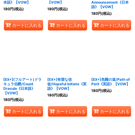
本語》【VOW】
【VOW】
Announcement《日本
語》【VOW】
180
円
(税込)
180
円
(税込)
180
円
(税込)
カートに入れる
カートに入れる
カートに入れる
[EX+](フルアート)ドラ
[EX+]有望な信
[EX+]危難の道/Path of
キュラ伯爵/Count
徒/Hopeful Initiate《英
Peril《英語》【VOW】
Dracula《日本語》
語》【VOW】
180
円
(税込)
【VOW】
180
円
(税込)
180
円
(税込)
カートに入れる
カートに入れる
カートに入れる