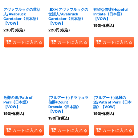
アヴァブルックの世話
[EX+]アヴァブルックの
有望な信徒/Hopeful
人/Avabruck
世話人/Avabruck
Initiate《日本語》
Caretaker《日本語》
Caretaker《日本語》
【VOW】
【VOW】
【VOW】
190
円
(税込)
230
円
(税込)
220
円
(税込)
カートに入れる
カートに入れる
カートに入れる
危難の道/Path of
(フルアート)ドラキュラ
(フルアート)危難の
Peril《日本語》
伯爵/Count
道/Path of Peril《日本
【VOW】
Dracula《日本語》
語》【VOW】
【VOW】
190
円
(税込)
190
円
(税込)
190
円
(税込)
カートに入れる
カートに入れる
カートに入れる