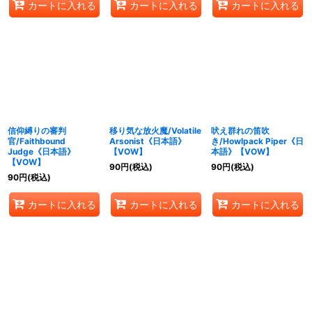
カートに入れる
カートに入れる
カートに入れる
信仰縛りの審判
移り気な放火魔/Volatile
吠え群れの笛吹
官/Faithbound
Arsonist《日本語》
き/Howlpack Piper《日
Judge《日本語》
【VOW】
本語》【VOW】
【VOW】
90
円
(税込)
90
円
(税込)
90
円
(税込)
カートに入れる
カートに入れる
カートに入れる