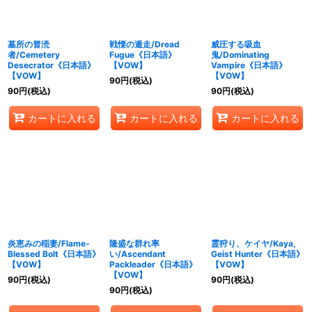
墓所の冒涜
戦慄の遁走/Dread
威圧する吸血
者/Cemetery
Fugue《日本語》
鬼/Dominating
Desecrator《日本語》
【VOW】
Vampire《日本語》
【VOW】
【VOW】
90
円
(税込)
90
円
(税込)
90
円
(税込)
カートに入れる
カートに入れる
カートに入れる
炎恵みの稲妻/Flame-
隆盛な群れ率
霊狩り、ケイヤ/Kaya,
Blessed Bolt《日本語》
い/Ascendant
Geist Hunter《日本語》
【VOW】
Packleader《日本語》
【VOW】
【VOW】
90
円
(税込)
90
円
(税込)
90
円
(税込)