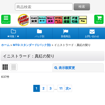
検索
メニュー
カート
★特集！★
パック別
新着商品
お問い合わせ
ホーム
>
MTG:スタンダード(パック別)
>
イニストラード：真紅の契り
イニストラード：真紅の契り
表示順変更
閉じる
637
件
表示数
:
1
2
3
...
11
次
»
在庫あり
並び順
: