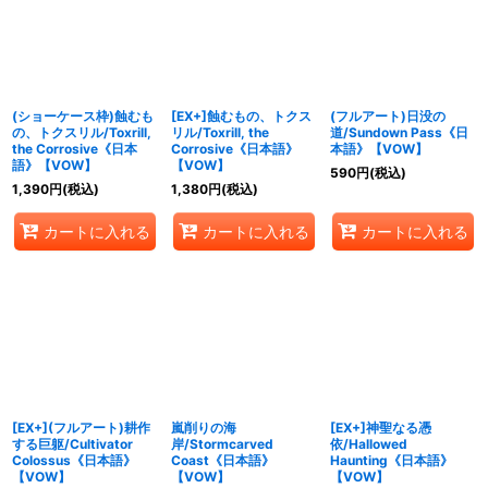
絞り込む
(ショーケース枠)蝕むも
[EX+]蝕むもの、トクス
(フルアート)日没の
の、トクスリル/Toxrill,
リル/Toxrill, the
道/Sundown Pass《日
the Corrosive《日本
Corrosive《日本語》
本語》【VOW】
語》【VOW】
【VOW】
590
円
(税込)
1,390
円
(税込)
1,380
円
(税込)
カートに入れる
カートに入れる
カートに入れる
[EX+](フルアート)耕作
嵐削りの海
[EX+]神聖なる憑
する巨躯/Cultivator
岸/Stormcarved
依/Hallowed
Colossus《日本語》
Coast《日本語》
Haunting《日本語》
【VOW】
【VOW】
【VOW】