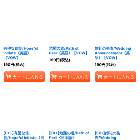
有望な信徒/Hopeful
危難の道/Path of
婚礼の発表/Wedding
Initiate《英語》
Peril《英語》【VOW】
Announcement《英
【VOW】
語》【VOW】
190
円
(税込)
190
円
(税込)
190
円
(税込)
カートに入れる
カートに入れる
カートに入れる
[EX+]有望な信
[EX+]危難の道/Path of
[EX+]婚礼の発
徒/Hopeful Initiate《日
Peril《日本語》
表/Wedding