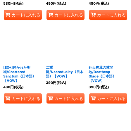
580
円
(税込)
490
円
(税込)
480
円
(税込)
カートに入れる
カートに入れる
カートに入れる
[EX+]砕かれた聖
二重
死天狗茸の林間
域/Shattered
屍/Necroduality《日本
地/Deathcap
Sanctum《日本語》
語》【VOW】
Glade《日本語》
【VOW】
【VOW】
390
円
(税込)
480
円
(税込)
390
円
(税込)
カートに入れる
カートに入れる
カートに入れる