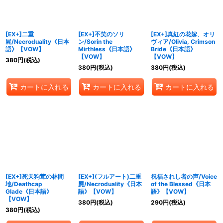
[EX+]二重
[EX+]不笑のソリ
[EX+]真紅の花嫁、オリ
屍/Necroduality《日本
ン/Sorin the
ヴィア/Olivia, Crimson
語》【VOW】
Mirthless《日本語》
Bride《日本語》
【VOW】
【VOW】
380
円
(税込)
380
円
(税込)
380
円
(税込)
カートに入れる
カートに入れる
カートに入れる
[EX+]死天狗茸の林間
[EX+](フルアート)二重
祝福されし者の声/Voice
地/Deathcap
屍/Necroduality《日本
of the Blessed《日本
Glade《日本語》
語》【VOW】
語》【VOW】
【VOW】
380
円
(税込)
290
円
(税込)
380
円
(税込)