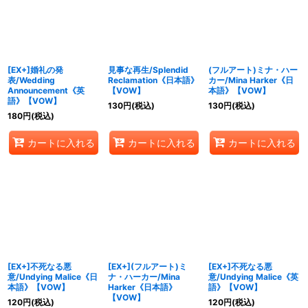
[EX+]婚礼の発
見事な再生/Splendid
(フルアート)ミナ・ハー
表/Wedding
Reclamation《日本語》
カー/Mina Harker《日
Announcement《英
【VOW】
本語》【VOW】
語》【VOW】
130
円
(税込)
130
円
(税込)
180
円
(税込)
カートに入れる
カートに入れる
カートに入れる
[EX+]不死なる悪
[EX+](フルアート)ミ
[EX+]不死なる悪
意/Undying Malice《日
ナ・ハーカー/Mina
意/Undying Malice《英
本語》【VOW】
Harker《日本語》
語》【VOW】
【VOW】
120
円
(税込)
120
円
(税込)