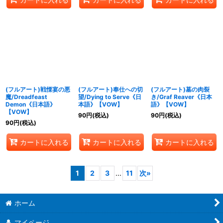
(フルアート)戦慄宴の悪
(フルアート)奉仕への切
(フルアート)墓の肉裂
魔/Dreadfeast
望/Dying to Serve《日
き/Graf Reaver《日本
Demon《日本語》
本語》【VOW】
語》【VOW】
【VOW】
90
円
(税込)
90
円
(税込)
90
円
(税込)
カートに入れる
カートに入れる
カートに入れる
1
2
3
...
11
次
»
ホーム
マイページ