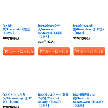
絞り込む
[EX]定
[HPLD]鎧の空狩
[PLD](FOIL)定
業/Preordain《英語》
人/Armored
業/Preordain《日本語》
【CMR】
Skyhunter《英語》
【CMR】
【CMR】
180
円
(税込)
320
円
(税込)
220
円
(税込)
カートに入れる
カートに入れる
カートに入れる
[EX+]ちらつき鬼
[EX+](フルアート)報奨
[EX+]熾天使の大
火/Flickerwisp《日本
の宮廷/Court of
剣/Seraphic
語》【CMR】
Bounty《日本語》
Greatsword《日本語》
【CMR】
【CMR】
120
円
(税込)