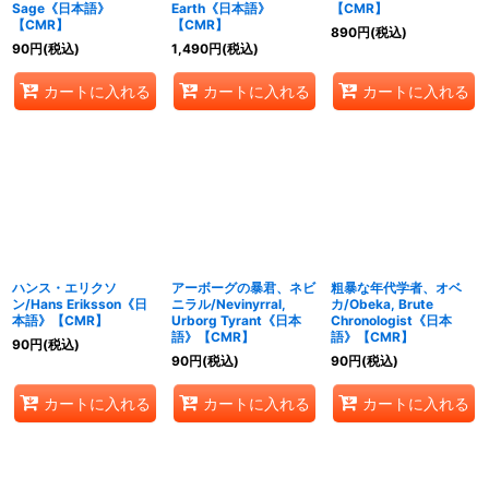
Sage《日本語》
Earth《日本語》
【CMR】
【CMR】
【CMR】
890
円
(税込)
90
円
(税込)
1,490
円
(税込)
カートに入れる
カートに入れる
カートに入れる
ハンス・エリクソ
アーボーグの暴君、ネビ
粗暴な年代学者、オベ
ン/Hans Eriksson《日
ニラル/Nevinyrral,
カ/Obeka, Brute
本語》【CMR】
Urborg Tyrant《日本
Chronologist《日本
語》【CMR】
語》【CMR】
90
円
(税込)
90
円
(税込)
90
円
(税込)
カートに入れる
カートに入れる
カートに入れる