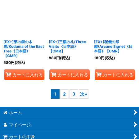
[EX+]東の樹の木
[EX+]三顧の礼/Three
[EX+]秘儀の印
霊/Kodama of the East
Visits《日本語》
鑑/Arcane Signet《日
Tree《日本語》
【CMR】
本語》【CMR】
【CMR】
880
円
(税込)
180
円
(税込)
580
円
(税込)
カートに入れる
カートに入れる
カートに入れる
1
2
3
次
»
ホーム
マイページ
カートの中身