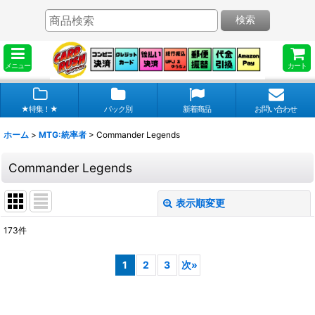
検索
メニュー
カート
★特集！★
パック別
新着商品
お問い合わせ
ホーム
>
MTG:統率者
>
Commander Legends
Commander Legends
表示順変更
閉じる
173
件
表示数
:
1
2
3
次
»
在庫あり
並び順
: