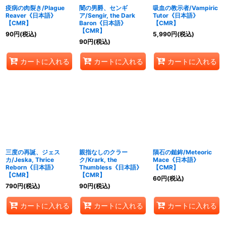
疫病の肉裂き/Plague
闇の男爵、センギ
吸血の教示者/Vampiric
Reaver《日本語》
ア/Sengir, the Dark
Tutor《日本語》
【CMR】
Baron《日本語》
【CMR】
【CMR】
90
円
(税込)
5,990
円
(税込)
90
円
(税込)
カートに入れる
カートに入れる
カートに入れる
三度の再誕、ジェス
親指なしのクラー
隕石の鎚鉾/Meteoric
カ/Jeska, Thrice
ク/Krark, the
Mace《日本語》
Reborn《日本語》
Thumbless《日本語》
【CMR】
【CMR】
【CMR】
60
円
(税込)
790
円
(税込)
90
円
(税込)
カートに入れる
カートに入れる
カートに入れる