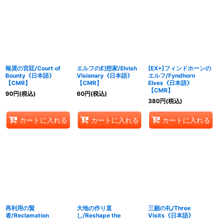
報奨の宮廷/Court of
エルフの幻想家/Elvish
[EX+]フィンドホーンの
Bounty《日本語》
Visionary《日本語》
エルフ/Fyndhorn
【CMR】
【CMR】
Elves《日本語》
【CMR】
90
円
(税込)
60
円
(税込)
380
円
(税込)
カートに入れる
カートに入れる
カートに入れる
再利用の賢
大地の作り直
三顧の礼/Three
者/Reclamation
し/Reshape the
Visits《日本語》