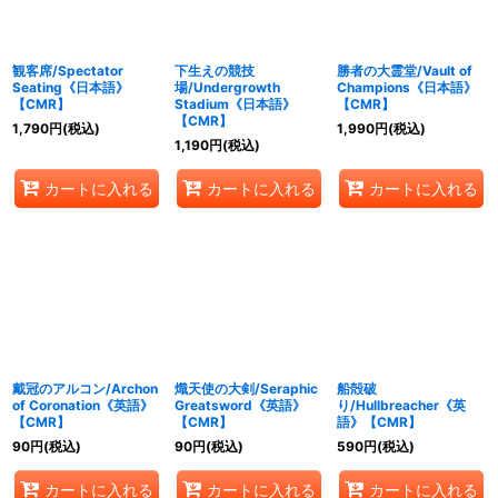
観客席/Spectator
下生えの競技
勝者の大霊堂/Vault of
Seating《日本語》
場/Undergrowth
Champions《日本語》
【CMR】
Stadium《日本語》
【CMR】
【CMR】
1,790
円
(税込)
1,990
円
(税込)
1,190
円
(税込)
カートに入れる
カートに入れる
カートに入れる
戴冠のアルコン/Archon
熾天使の大剣/Seraphic
船殻破
of Coronation《英語》
Greatsword《英語》
り/Hullbreacher《英
【CMR】
【CMR】
語》【CMR】
90
円
(税込)
90
円
(税込)
590
円
(税込)
カートに入れる
カートに入れる
カートに入れる