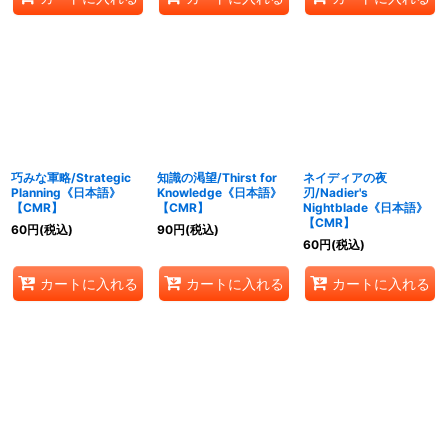
巧みな軍略/Strategic
知識の渇望/Thirst for
ネイディアの夜
Planning《日本語》
Knowledge《日本語》
刃/Nadier's
【CMR】
【CMR】
Nightblade《日本語》
【CMR】
60
円
(税込)
90
円
(税込)
60
円
(税込)
カートに入れる
カートに入れる
カートに入れる