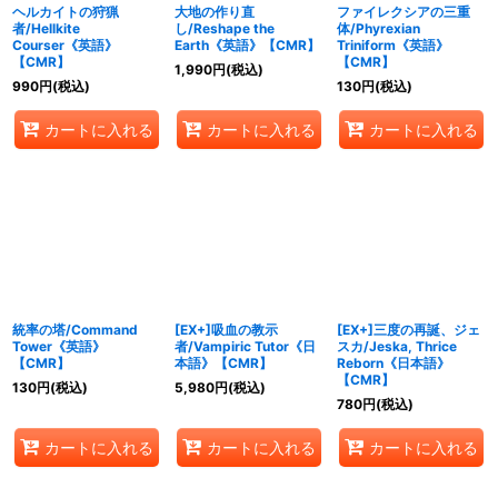
ヘルカイトの狩猟
大地の作り直
ファイレクシアの三重
者/Hellkite
し/Reshape the
体/Phyrexian
Courser《英語》
Earth《英語》【CMR】
Triniform《英語》
【CMR】
【CMR】
1,990
円
(税込)
990
円
(税込)
130
円
(税込)
カートに入れる
カートに入れる
カートに入れる
統率の塔/Command
[EX+]吸血の教示
[EX+]三度の再誕、ジェ
Tower《英語》
者/Vampiric Tutor《日
スカ/Jeska, Thrice
【CMR】
本語》【CMR】
Reborn《日本語》
【CMR】
130
円
(税込)
5,980
円
(税込)
780
円
(税込)
カートに入れる
カートに入れる
カートに入れる