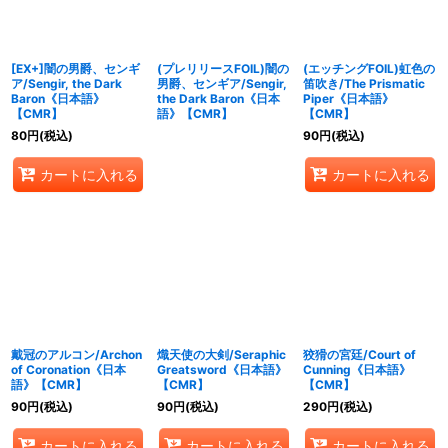
[EX+]闇の男爵、センギ
(プレリリースFOIL)闇の
(エッチングFOIL)虹色の
ア/Sengir, the Dark
男爵、センギア/Sengir,
笛吹き/The Prismatic
Baron《日本語》
the Dark Baron《日本
Piper《日本語》
【CMR】
語》【CMR】
【CMR】
80
円
(税込)
90
円
(税込)
カートに入れる
カートに入れる
戴冠のアルコン/Archon
熾天使の大剣/Seraphic
狡猾の宮廷/Court of
of Coronation《日本
Greatsword《日本語》
Cunning《日本語》
語》【CMR】
【CMR】
【CMR】
90
円
(税込)
90
円
(税込)
290
円
(税込)
カートに入れる
カートに入れる
カートに入れる