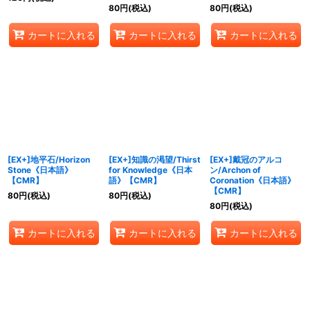
80
円
(税込)
80
円
(税込)
カートに入れる
カートに入れる
カートに入れる
[EX+]地平石/Horizon
[EX+]知識の渇望/Thirst
[EX+]戴冠のアルコ
Stone《日本語》
for Knowledge《日本
ン/Archon of
【CMR】
語》【CMR】
Coronation《日本語》
【CMR】
80
円
(税込)
80
円
(税込)
80
円
(税込)
カートに入れる
カートに入れる
カートに入れる