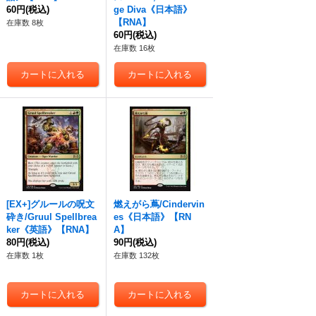
60円
(税込)
ge Diva《日本語》
【RNA】
在庫数 8枚
60円
(税込)
在庫数 16枚
[EX+]グルールの呪文
燃えがら蔦/Cindervin
砕き/Gruul Spellbrea
es《日本語》【RN
ker《英語》【RNA】
A】
80円
(税込)
90円
(税込)
在庫数 1枚
在庫数 132枚