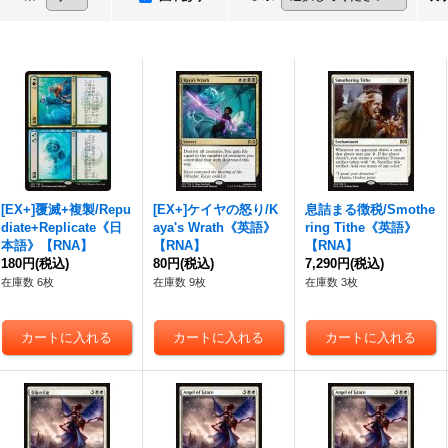
[EX+]覆滅+複製/Repu
[EX+]ケイヤの怒り/K
息詰まる徴税/Smothe
diate+Replicate《日
aya's Wrath《英語》
ring Tithe《英語》
本語》【RNA】
【RNA】
【RNA】
180円
(税込)
80円
(税込)
7,290円
(税込)
在庫数 6枚
在庫数 9枚
在庫数 3枚