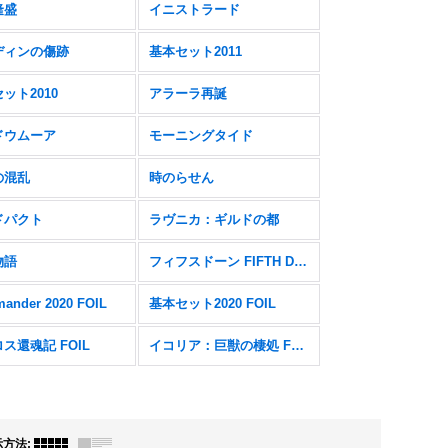
隆盛
イニストラード
ディンの傷跡
基本セット2011
ット2010
アラーラ再誕
ドウムーア
モーニングタイド
の混乱
時のらせん
ドパクト
ラヴニカ：ギルドの都
物語
フィフスドーン FIFTH DAWN
ander 2020 FOIL
基本セット2020 FOIL
ス還魂記 FOIL
イコリア：巨獣の棲処 FOIL
示方法
: