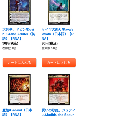
大判事、ドビン/Dovi
ケイヤの怒り/Kaya's
n, Grand Arbiter《英
Wrath《日本語》【R
語》【RNA】
NA】
90円
(税込)
90円
(税込)
在庫数 1枚
在庫数 14枚
魔性/Bedevil《日本
災いの歌姫、ジュディ
語》【RNA】
ス/Judith, the Scour