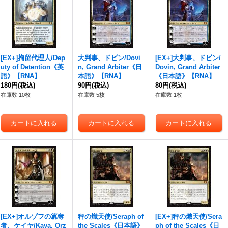
[EX+]拘留代理人/Dep
大判事、ドビン/Dovi
[EX+]大判事、ドビン/
uty of Detention《英
n, Grand Arbiter《日
Dovin, Grand Arbiter
語》【RNA】
本語》【RNA】
《日本語》【RNA】
180円
(税込)
90円
(税込)
80円
(税込)
在庫数 10枚
在庫数 5枚
在庫数 1枚
[EX+]オルゾフの簒奪
秤の熾天使/Seraph of
[EX+]秤の熾天使/Sera
者、ケイヤ/Kaya, Orz
the Scales《日本語》
ph of the Scales《日