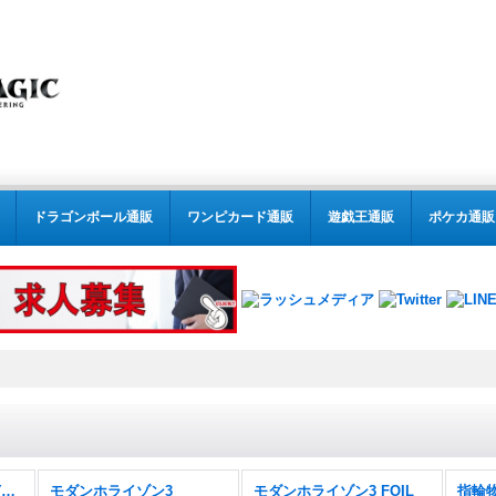
ドラゴンボール通販
ワンピカード通販
遊戯王通販
ポケカ通販
MTG:モダン(パック別) (全商品)
モダンホライゾン3
モダンホライゾン3 FOIL