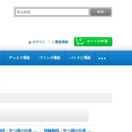
0
カートの中身
ログイン
新規登録
デュエマ通販
ヴァンガ通販
バトスピ通販
指輪物語：中つ国の伝承 ホリデーリリース
指輪物語：中つ国の伝承 ホリデーリリース FOIL