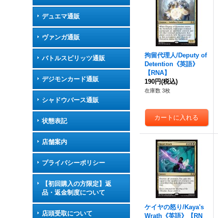
デュエマ通販
ヴァンガ通販
拘留代理人/Deputy of
バトルスピリッツ通販
Detention《英語》
【RNA】
デジモンカード通販
190円
(税込)
在庫数 3枚
シャドウバース通販
状態表記
店舗案内
プライバシーポリシー
【初回購入の方限定】返
品・返金制度について
ケイヤの怒り/Kaya's
店頭受取について
Wrath《英語》【RN