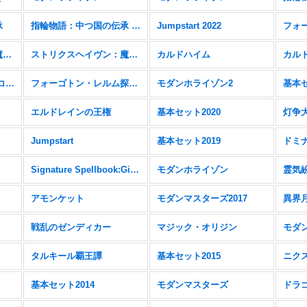
承
指輪物語：中つ国の伝承 FOIL
Jumpstart 2022
フォ
ストリクスヘイヴン：魔法学院
ストリクスヘイヴン：魔法学院 FOIL
カルドハイム
カルド
ゼンディカーの夜明け コレクターブースター＆FOIL
フォーゴトン・レルム探訪 統率者デッキ
モダンホライゾン2
基本セ
エルドレインの王権
基本セット2020
灯争
Jumpstart
基本セット2019
ドミ
Signature Spellbook:Gideon
モダンホライゾン
霊気
アモンケット
モダンマスターズ2017
異界
戦乱のゼンディカー
マジック・オリジン
モダン
タルキール覇王譚
基本セット2015
ニク
基本セット2014
モダンマスターズ
ドラ