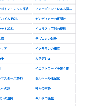
ーゴトン・レルム探訪
フォーゴトン・レルム探訪 FOIL
ハイム FOIL
ゼンディカーの夜明け
ット2021
イコリア：巨獣の棲処
大戦
ラヴニカの献身
ナリア
イクサランの相克
紛争
カラデシュ
月
イニストラードを覆う影
マスターズ2015
タルキール龍紀伝
スへの旅
神々の軍勢
ゴンの迷路
ギルド門侵犯