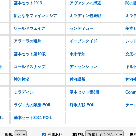
基本セット2013
アヴァシンの帰還
闇の
新たなるファイレクシア
ミラディン包囲戦
ミラ
ワールドウェイク
ゼンディカー
基本セ
アラーラの断片
イーブンタイド
シャ
基本セット第10版
未来予知
次元
ト
コールドスナップ
ディセンション
ギル
神河救済
神河謀叛
神河
ミラディン
基本セット第8版
Comm
ラヴニカの献身 FOIL
灯争大戦 FOIL
テーロ
IL
基本セット2021 FOIL
画像
:
並び順
:
在庫あり
表