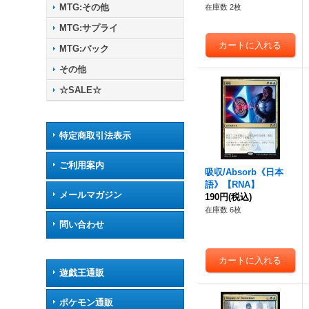
MTG:その他
在庫数 2枚
MTG:サプライ
MTG:パック
その他
☆SALE☆
特定商取引法表示
ご利用案内
吸収/Absorb《日本
語》【RNA】
メールマガジン
190円
(税込)
在庫数 6枚
問い合わせ
遊戯王通販
ポケモン通販