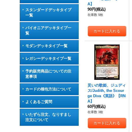
A】
90円
(税込)
スタンダードデッキタイプ
一覧
在庫数 9枚
パイオニアデッキタイプ一
覧
モダンデッキタイプ一覧
レガシーデッキタイプ一覧
予約販売商品についての注
意事項
災いの歌姫、ジュディ
カードの梱包方法について
ス/Judith, the Scour
ge Diva《英語》【RN
A】
よくあるご質問
60円
(税込)
在庫数 3枚
いたずら注文、なりすまし
注文について