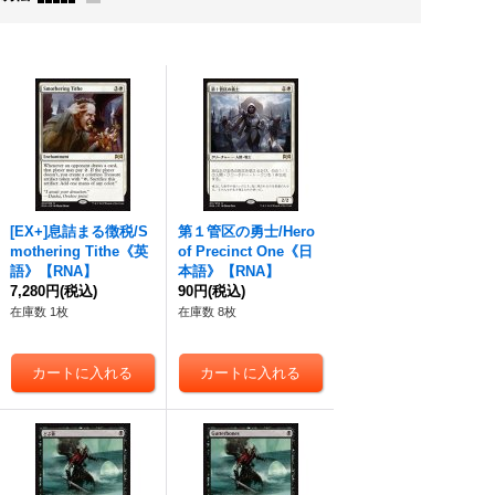
[EX+]息詰まる徴税/S
第１管区の勇士/Hero
mothering Tithe《英
of Precinct One《日
語》【RNA】
本語》【RNA】
7,280円
(税込)
90円
(税込)
在庫数 1枚
在庫数 8枚