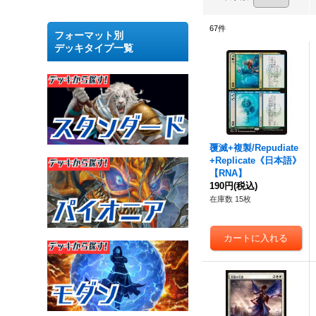
67
件
フォーマット別
デッキタイプ一覧
覆滅+複製/Repudiate
+Replicate《日本語》
【RNA】
190円
(税込)
在庫数 15枚