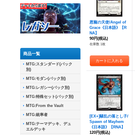
恩寵の天使/Angel of
Grace《日本語》【R
NA】
90円
(税込)
在庫数 1枚
商品一覧
MTG:スタンダード(パック
別)
MTG:モダン(パック別)
MTG:レガシー(パック別)
MTG:特殊セット(パック別)
MTG:From the Vault
MTG:統率者
[EX+]騒乱の落とし子/
Spawn of Mayhem
MTG:テーマデッキ、デュ
《日本語》【RNA】
エルデッキ
120円
(税込)